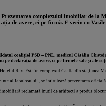
. Prezentarea complexului imobiliar de la M
ația de avere, ci pe firmă. E vecin cu Vasil
idatul coaliției PSD – PNL, medicul Cătălin Cîrstoi
pe declarația de avere, ci pe firmele sale și ale soți
Hotelul Rex. Este în complexul Caelia din stațiunea M
nte al fabulosului”, se intitulează prezentarea oficială 
mobiliară reclamată inutil de arhitecți a produs blocuri