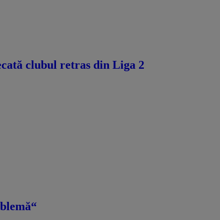
ecată clubul retras din Liga 2
roblemă“