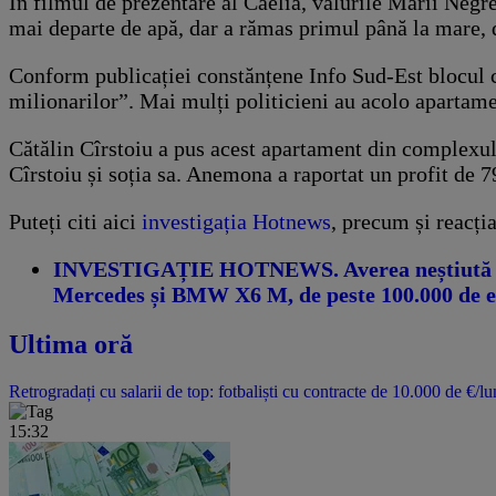
În filmul de prezentare al Caelia, valurile Mării Negre
mai departe de apă, dar a rămas primul până la mare, d
Conform publicației constănțene Info Sud-Est blocul co
milionarilor”. Mai mulți politicieni au acolo apartame
Cătălin Cîrstoiu a pus acest apartament din complexu
Cîrstoiu și soția sa. Anemona a raportat un profit de 7
Puteți citi aici
investigația Hotnews
, precum și reacți
INVESTIGAȚIE HOTNEWS. Averea neștiută a ca
Mercedes și BMW X6 M, de peste 100.000 de eu
Ultima oră
Retrogradați cu salarii de top: fotbaliști cu contracte de 10.000 de €/lu
15:32