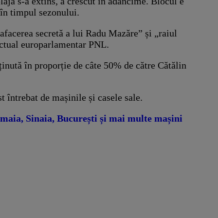
laja s-a extins, a crescut în adâncime. Blocul e
 în timpul sezonului.
afacerea secretă a lui Radu Mazăre” și „raiul
 actual europarlamentar PNL.
inută în proporție de câte 50% de către Cătălin
 întrebat de mașinile și casele sale.
ia, Sinaia, București și mai multe mașini