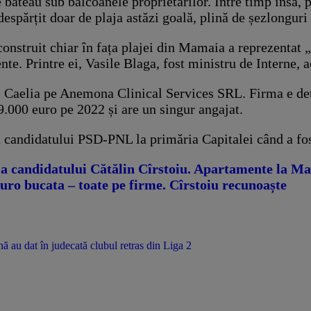
 băteau sub balcoanele proprietarilor. Între timp însă, p
espărțit doar de plaja astăzi goală, plină de șezlonguri
nstruit chiar în fața plajei din Mamaia a reprezentat „
nte. Printre ei, Vasile Blaga, fost ministru de Interne,
l Caelia pe Anemona Clinical Services SRL. Firma e deț
9.000 euro pe 2022 și are un singur angajat.
a candidatului PSD-PNL la primăria Capitalei când a fost
ndidatului Cătălin Cîrstoiu. Apartamente la Mama
ro bucata – toate pe firme. Cîrstoiu recunoaște
nă au dat în judecată clubul retras din Liga 2