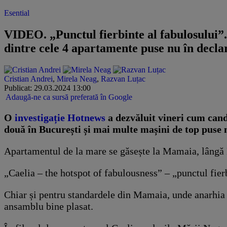
Esential
VIDEO. „Punctul fierbinte al fabulosului”
dintre cele 4 apartamente puse nu în declar
Cristian Andrei
,
Mirela Neag
,
Razvan Luțac
Publicat: 29.03.2024 13:00
Adaugă-ne ca sursă preferată în Google
O
investigație Hotnews
a dezvăluit vineri cum cand
două în București și mai multe mașini de top puse nu 
Apartamentul de la mare se găsește la Mamaia, lângă 
„Caelia – the hotspot of fabulousness” – „punctul fierbi
Chiar și pentru standardele din Mamaia, unde anarhia i
ansamblu bine plasat.