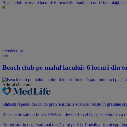
Beach club pe malul lacului: 6 locuri din toată țara unde faci plajă, te c
lovedeco.ro
Ieri
Beach club pe malul lacului: 6 locuri din to
Adn-ul tău
e unic
Slăbești repede, dar cu ce preț? Riscurile scăderii bruște în greutate ș
Rețeaua de săli de fitness SWEAT devine Level Up și se extinde cu o no
Primul studiu observațional desfășurat pe Via Transilvanica despre impac