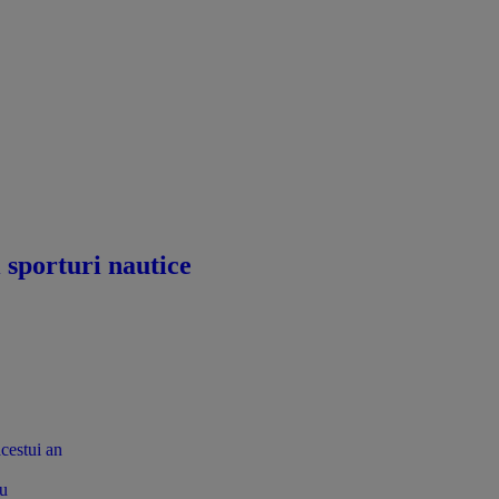
i sporturi nautice
acestui an
tu