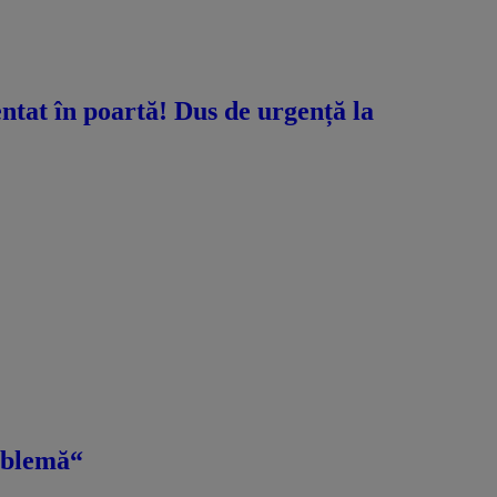
ntat în poartă! Dus de urgență la
roblemă“