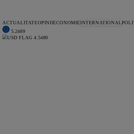
ACTUALITATE
OPINII
ECONOMIE
INTERNATIONAL
POLI
5.2489
4.5480