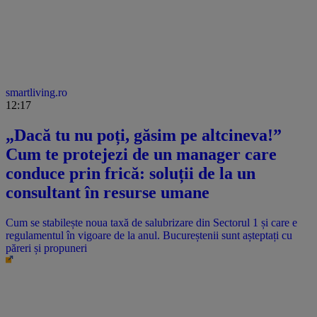
smartliving.ro
12:17
„Dacă tu nu poți, găsim pe altcineva!”
Cum te protejezi de un manager care
conduce prin frică: soluții de la un
consultant în resurse umane
Cum se stabilește noua taxă de salubrizare din Sectorul 1 și care e
regulamentul în vigoare de la anul. Bucureștenii sunt așteptați cu
păreri și propuneri