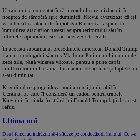
Ucraina nu a comentat încă incendiul care a izbucnit în
noaptea de sâmbătă spre duminică. Kievul avertizase că îşi
va intensifica atacurile împotriva Rusiei ca răspuns la
înmulţirea atacurilor ruseşti asupra teritoriului său în
ultimele săptămâni, care au ucis zeci de civili.
În această săptămână, preşedintele american Donald Trump
i-a dat omologului său rus Vladimir Putin un ultimatum de
zece zile, până vinerea viitoare, pentru a pune capăt
conflictului din Ucraina. Însă atacurile aeriene şi luptele nu
s-au diminuat.
Kremlinul respinge ideea unui armistiţiu durabil în
Ucraina, pe care îl consideră un cadou pentru trupele
Kievului, în ciuda frustrării lui Donald Trump faţă de acest
refuz.
Ultima oră
Două femei au îndrăznit să-i sfideze pe conducătorii Iranului. Ce s-a
întâmplat cu ele