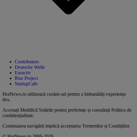
Contributors
Deutsche Welle
Euractiv
Rise Project
StartupCafe
HotNews.ro utilizează
cookie-uri pentru a îmbunătăți experiența
dvs
.
Accesați
Modifică Setările
pentru preferințe și consultați
Politica de
confidențialitate
.
Continuarea navigării implică acceptarea
Termenilor și Condițiilor
.
© HotNews.ro 2006-2026