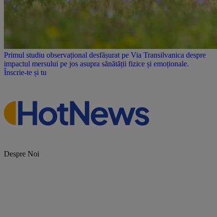
Primul studiu observațional desfășurat pe Via Transilvanica despre
impactul mersului pe jos asupra sănătății fizice și emoționale.
Înscrie-te și tu
Despre Noi