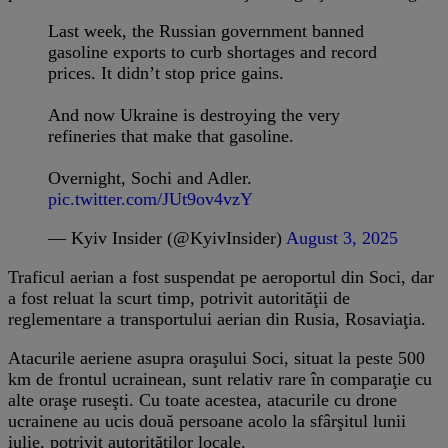
Last week, the Russian government banned
gasoline exports to curb shortages and record
prices. It didn’t stop price gains.
And now Ukraine is destroying the very
refineries that make that gasoline.
Overnight, Sochi and Adler.
pic.twitter.com/JUt9ov4vzY
— Kyiv Insider (@KyivInsider)
August 3, 2025
Traficul aerian a fost suspendat pe aeroportul din Soci, dar
a fost reluat la scurt timp, potrivit autorităţii de
reglementare a transportului aerian din Rusia, Rosaviaţia.
Atacurile aeriene asupra oraşului Soci, situat la peste 500
km de frontul ucrainean, sunt relativ rare în comparaţie cu
alte oraşe ruseşti. Cu toate acestea, atacurile cu drone
ucrainene au ucis două persoane acolo la sfârşitul lunii
iulie, potrivit autorităţilor locale.