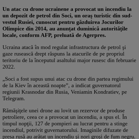
Un atac cu drone ucrainene a provocat un incendiu la
un depozit de petrol din Soci, un oraş turistic din sud-
vestul Rusiei, cunoscut pentru găzduirea Jocurilor
Olimpice din 2014, au anunţat duminică autorităţile
locale, conform AFP, preluată de Agerpres.
Ucraina atacă în mod regulat infrastructura de petrol şi
gaze rusească drept răspuns la atacurile de pe propriul
teritoriu de la începutul asaltului major rusesc din februarie
2022.
„Soci a fost supus unui atac cu drone din partea regimului
de la Kiev în această noapte”, a indicat guvernatorul
regiunii Krasnodar din Rusia, Veniamin Kondratiev, pe
Telegram.
Rămăşiţele unei drone au lovit un rezervor de produse
petroliere, ceea ce a provocat un incendiu, a spus el. În
timpul nopţii, 127 de pompieri au lucrat pentru a stinge
incendiul, potrivit guvernatorului. Imaginile difuzate de
presa rusă au arătat un incendiu şi nori groşi de fum negru.