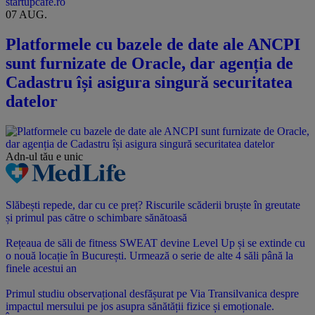
startupcafe.ro
07 AUG.
Platformele cu bazele de date ale ANCPI
sunt furnizate de Oracle, dar agenția de
Cadastru își asigura singură securitatea
datelor
Adn-ul tău
e unic
Slăbești repede, dar cu ce preț? Riscurile scăderii bruște în greutate
și primul pas către o schimbare sănătoasă
Rețeaua de săli de fitness SWEAT devine Level Up și se extinde cu
o nouă locație în București. Urmează o serie de alte 4 săli până la
finele acestui an
Primul studiu observațional desfășurat pe Via Transilvanica despre
impactul mersului pe jos asupra sănătății fizice și emoționale.