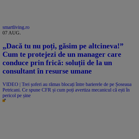
smartliving.ro
07 AUG.
„Dacă tu nu poți, găsim pe altcineva!”
Cum te protejezi de un manager care
conduce prin frică: soluții de la un
consultant în resurse umane
VIDEO | Trei șoferi au rămas blocați între barierele de pe Șoseaua
Petricani. Ce spune CFR și cum poți avertiza mecanicul că ești în
pericol pe șine