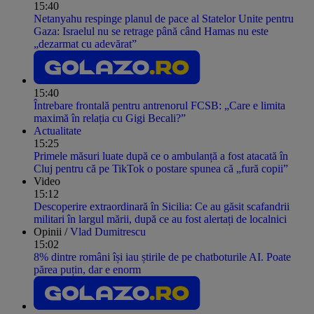
15:40
Netanyahu respinge planul de pace al Statelor Unite pentru
Gaza: Israelul nu se retrage până când Hamas nu este
„dezarmat cu adevărat”
15:40
Întrebare frontală pentru antrenorul FCSB: „Care e limita
maximă în relația cu Gigi Becali?”
Actualitate
15:25
Primele măsuri luate după ce o ambulanță a fost atacată în
Cluj pentru că pe TikTok o postare spunea că „fură copii”
Video
15:12
Descoperire extraordinară în Sicilia: Ce au găsit scafandrii
militari în largul mării, după ce au fost alertați de localnici
Opinii /
Vlad Dumitrescu
15:02
8% dintre români își iau știrile de pe chatboturile AI. Poate
părea puțin, dar e enorm