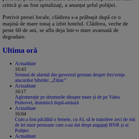
critică şi au fost spitalizaţi, a anunțat şeful poliţiei.
Potrivit presei locale, clădirea s-a prăbuşit după ce o
maşină de mare tonaj a izbit hotelul. Clădirea, veche de
peste 60 de ani, se afla deja într-o stare avansată de
degradare.
Ultima oră
Actualitate
16:43
Semnal de alarmă din guvernul german despre frecvența
atacurilor hibride: „Zilnic”
Actualitate
16:17
Aglomerație pe drumurile dinspre mare și de pe Valea
Prahovei, duminică după-amiază
Actualitate
16:04
Cum a fost păcălită o femeie, cu AI, să le transfere zeci de mii
de lei unor persoane care s-au dat drept angajați BNR și ai
Poliției
Actualitate