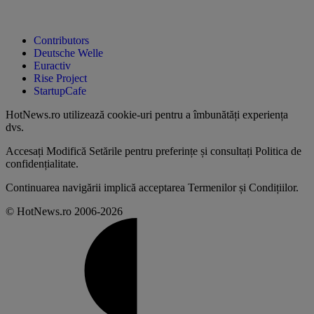
Contributors
Deutsche Welle
Euractiv
Rise Project
StartupCafe
HotNews.ro utilizează
cookie-uri pentru a îmbunătăți experiența
dvs
.
Accesați
Modifică Setările
pentru preferințe și consultați
Politica de
confidențialitate
.
Continuarea navigării implică acceptarea
Termenilor și Condițiilor
.
© HotNews.ro 2006-2026