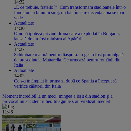
14:32
„E ce trebuie, fratello?”. Cum transformăm stadioanele într-o
fundătură a bunului simț, un hău în care decența abia se mai
vede
Actualitate
14:30
O nouă ipoteză privind drona care a explodat în Bulgaria,
lansată de un fost ministru al Apărării
Actualitate
14:27
Schimbare majoră pentru diaspora. Legea a fost promulgată
de președintele Mattarella. Ce urmează pentru românii din
Italia
Actualitate
14:05
Ce s-a întâmplat în prima zi după ce Spania a început să
verifice călătorii din Italia
Moment incredibil la un meci: mingea a ieșit din stadion și a
provocat un accident rutier. Imaginile s-au viralizat imediat
11:46