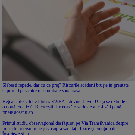
Slăbești repede, dar cu ce preț? Riscurile scăderii bruște în greutate
și primul pas către o schimbare sănătoasă
Rețeaua de săli de fitness SWEAT devine Level Up și se extinde cu
o nouă locație în București. Urmează o serie de alte 4 săli până la
finele acestui an
Primul studiu observațional desfășurat pe Via Transilvanica despre
impactul mersului pe jos asupra sănătății fizice și emoționale.
Înscrie-te și tu