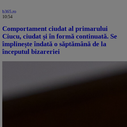
b365.ro
10:54
Comportament ciudat al primarului
Ciucu, ciudat și în formă continuată. Se
împlinește îndată o săptămână de la
începutul bizareriei