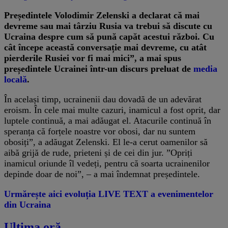
Președintele Volodimir Zelenski a declarat că mai
devreme sau mai târziu Rusia va trebui să discute cu
Ucraina despre cum să pună capăt acestui război. Cu
cât începe această conversație mai devreme, cu atât
pierderile Rusiei vor fi mai mici”, a mai spus
președintele Ucrainei într-un discurs preluat de
media
locală
.
În același timp, ucrainenii dau dovadă de un adevărat
eroism. În cele mai multe cazuri, inamicul a fost oprit, dar
luptele continuă, a mai adăugat el. Atacurile continuă în
speranța că forțele noastre vor obosi, dar nu suntem
obosiți”, a adăugat Zelenski. El le-a cerut oamenilor să
aibă grijă de rude, prieteni și de cei din jur. ”Opriți
inamicul oriunde îl vedeți, pentru că soarta ucrainenilor
depinde doar de noi”, – a mai îndemnat președintele.
Urmărește aici evoluția LIVE TEXT a evenimentelor
din Ucraina
Ultima oră