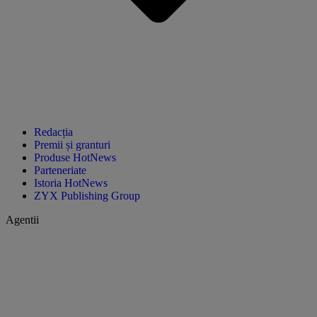
Redacția
Premii și granturi
Produse HotNews
Parteneriate
Istoria HotNews
ZYX Publishing Group
Agentii