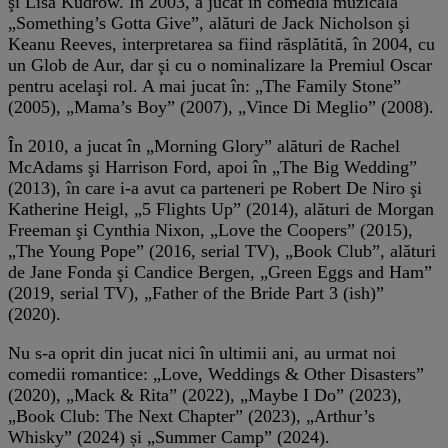
şi Lisa Kudrow. În 2003, a jucat în comedia muzicală
„Something’s Gotta Give”, alături de Jack Nicholson şi
Keanu Reeves, interpretarea sa fiind răsplătită, în 2004, cu
un Glob de Aur, dar şi cu o nominalizare la Premiul Oscar
pentru acelaşi rol. A mai jucat în: „The Family Stone”
(2005), „Mama’s Boy” (2007), „Vince Di Meglio” (2008).
În 2010, a jucat în „Morning Glory” alături de Rachel
McAdams şi Harrison Ford, apoi în „The Big Wedding”
(2013), în care i-a avut ca parteneri pe Robert De Niro şi
Katherine Heigl, „5 Flights Up” (2014), alături de Morgan
Freeman şi Cynthia Nixon, „Love the Coopers” (2015),
„The Young Pope” (2016, serial TV), „Book Club”, alături
de Jane Fonda şi Candice Bergen, „Green Eggs and Ham”
(2019, serial TV), „Father of the Bride Part 3 (ish)”
(2020).
Nu s-a oprit din jucat nici în ultimii ani, au urmat noi
comedii romantice: „Love, Weddings & Other Disasters”
(2020), „Mack & Rita” (2022), „Maybe I Do” (2023),
„Book Club: The Next Chapter” (2023), „Arthur’s
Whisky” (2024) și „Summer Camp” (2024).