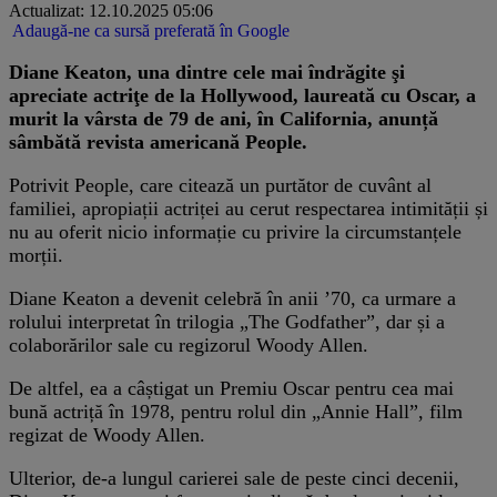
Actualizat: 12.10.2025 05:06
Adaugă-ne ca sursă preferată în Google
Diane Keaton, una dintre cele mai îndrăgite şi
apreciate actriţe de la Hollywood, laureată cu Oscar, a
murit la vârsta de 79 de ani, în California, anunță
sâmbătă revista americană People.
Potrivit People, care citează un purtător de cuvânt al
familiei, apropiații actriței au cerut respectarea intimității și
nu au oferit nicio informație cu privire la circumstanțele
morții.
Diane Keaton a devenit celebră în anii ’70, ca urmare a
rolului interpretat în trilogia „The Godfather”, dar și a
colaborărilor sale cu regizorul Woody Allen.
De altfel, ea a câștigat un Premiu Oscar pentru cea mai
bună actriță în 1978, pentru rolul din „Annie Hall”, film
regizat de Woody Allen.
Ulterior, de-a lungul carierei sale de peste cinci decenii,