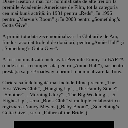
Diane Keaton a mai fost nominalizată de alte trei ori la
premiile Academiei Americane de Film, tot la categoria
cea mai bună actriță: în 1981 pentru „Reds”, în 1996
pentru „Marvin’s Room” și în 2003 pentru „Something’s
Gotta Give”.
A primit totodată zece nominalizări la Globurile de Aur,
fiindu-i acordat trofeul de două ori, pentru „Annie Hall” și
„Something’s Gotta Give”.
A fost nominalizată inclusiv la Premiile Emmy, la BAFTA
(unde a fost recompensată pentru „Annie Hall”), iar pentru
prestația sa pe Broadway a primit o nominalizare la Tony.
Cariera sa îndelungată mai include filme precum „The
First Wives Club”, „Hanging Up”, „The Family Stone”,
„Smother”, „Morning Glory”, „The Big Wedding”, „5
Flights Up”, seria „Book Club” și multiple colaborări cu
regizoarea Nancy Meyers („Baby Boom”, „Something’s
Gotta Give”, seria „Father of the Bride”).