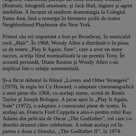
(Keaton), fotografă amatoare, şi Jack Hall, inginer şi agent
imobiliar. A început să studieze dramaturgia la Colegiul
Santa Ana, însă a renunţat în favoarea şcolii de teatru
Neighborhood Playhouse din New York.
Primul său rol important a fost pe Broadway, în musicalul
rock „Hair”. În 1968, Woody Allen a distribuit-o în piesa
sa de teatru „Play It Again, Sam”, care a avut un mare
succes, actriţa fiind nominalizată la un premiu Tony. În
această perioadă, Diane Keaton şi Woody Allen s-au
implicat într-o relaţie sentimentală.
Şi-a făcut debutul în filmul „Lovers and Other Strangers”
(1970), în regia lui Cy Howard, o adaptare cinematografică
a unei piese din 1968, cu acelaşi nume, scrisă de Renée
Taylor şi Joseph Bologna. A jucat apoi în „Play It Again,
Sam” (1972), o adaptare a cunoscutei piese de teatru. În
acelaşi an, Francis Ford Coppola a ales-o pentru rolul Kay
Adams din pelicula de Oscar „The Godfather”, rol care i-a
deschis drumul către celebritate. A reluat acelaşi rol în
partea a doua a filmului, „The Godfather II”, în 1974.