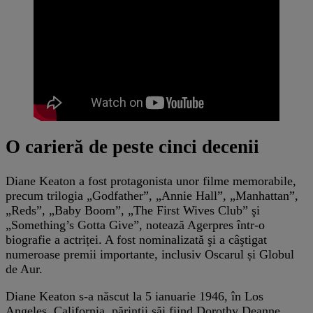
O carieră de peste cinci decenii
Diane Keaton a fost protagonista unor filme memorabile,
precum trilogia „Godfather”, „Annie Hall”, „Manhattan”,
„Reds”, „Baby Boom”, „The First Wives Club” şi
„Something’s Gotta Give”, notează Agerpres într-o
biografie a actriței. A fost nominalizată şi a câştigat
numeroase premii importante, inclusiv Oscarul și Globul
de Aur.
Diane Keaton s-a născut la 5 ianuarie 1946, în Los
Angeles, California, părinţii săi fiind Dorothy Deanne