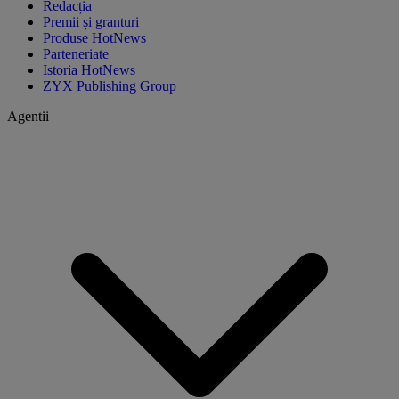
Redacția
Premii și granturi
Produse HotNews
Parteneriate
Istoria HotNews
ZYX Publishing Group
Agentii