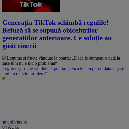
Generația TikTok schimbă regulile!
Refuză să se supună obiceiurilor
generațiilor anterioare. Ce soluție au
găsit tinerii
Legume și fructe vândute la poartă: „Dacă le cumperi o dată la șase
luni nu e nicio problemă“
smartliving.ro
04 AUG.