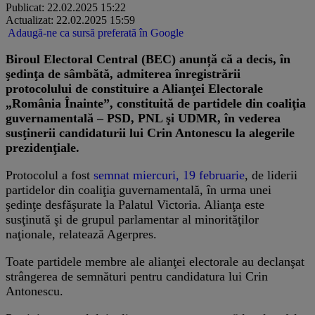
Publicat: 22.02.2025 15:22
Actualizat: 22.02.2025 15:59
Adaugă-ne ca sursă preferată în Google
Biroul Electoral Central (BEC) anunță că a decis, în
şedinţa de sâmbătă, admiterea înregistrării
protocolului de constituire a Alianţei Electorale
„România Înainte”, constituită de partidele din coaliţia
guvernamentală – PSD, PNL şi UDMR, în vederea
susţinerii candidaturii lui Crin Antonescu la alegerile
prezidenţiale.
Protocolul a fost
semnat miercuri, 19 februarie
, de liderii
partidelor din coaliţia guvernamentală, în urma unei
şedinţe desfăşurate la Palatul Victoria. Alianţa este
susţinută şi de grupul parlamentar al minorităţilor
naţionale, relatează Agerpres.
Toate partidele membre ale alianţei electorale au declanşat
strângerea de semnături pentru candidatura lui Crin
Antonescu.