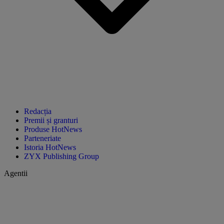
Redacția
Premii și granturi
Produse HotNews
Parteneriate
Istoria HotNews
ZYX Publishing Group
Agentii