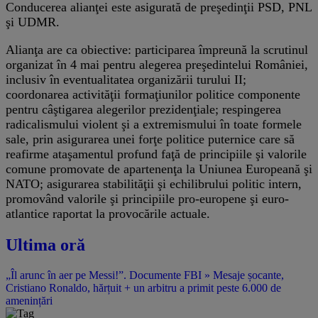
Conducerea alianţei este asigurată de preşedinţii PSD, PNL
şi UDMR.
Alianţa are ca obiective: participarea împreună la scrutinul
organizat în 4 mai pentru alegerea preşedintelui României,
inclusiv în eventualitatea organizării turului II;
coordonarea activităţii formaţiunilor politice componente
pentru câştigarea alegerilor prezidenţiale; respingerea
radicalismului violent şi a extremismului în toate formele
sale, prin asigurarea unei forţe politice puternice care să
reafirme ataşamentul profund faţă de principiile şi valorile
comune promovate de apartenenţa la Uniunea Europeană şi
NATO; asigurarea stabilităţii şi echilibrului politic intern,
promovând valorile şi principiile pro-europene şi euro-
atlantice raportat la provocările actuale.
Ultima oră
„Îl arunc în aer pe Messi!”. Documente FBI » Mesaje șocante,
Cristiano Ronaldo, hărțuit + un arbitru a primit peste 6.000 de
amenințări