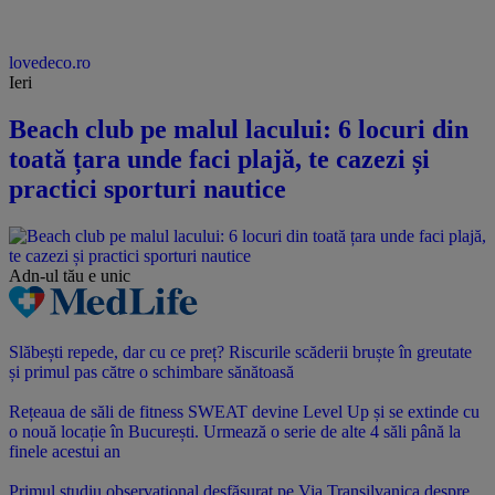
lovedeco.ro
Ieri
Beach club pe malul lacului: 6 locuri din
toată țara unde faci plajă, te cazezi și
practici sporturi nautice
Adn-ul tău
e unic
Slăbești repede, dar cu ce preț? Riscurile scăderii bruște în greutate
și primul pas către o schimbare sănătoasă
Rețeaua de săli de fitness SWEAT devine Level Up și se extinde cu
o nouă locație în București. Urmează o serie de alte 4 săli până la
finele acestui an
Primul studiu observațional desfășurat pe Via Transilvanica despre