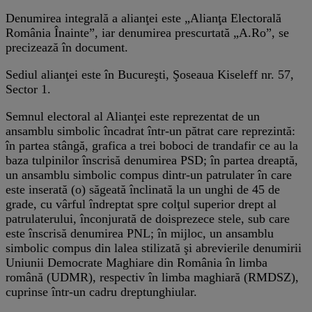
Denumirea integrală a alianţei este „Alianţa Electorală
România Înainte”, iar denumirea prescurtată „A.Ro”, se
precizează în document.
Sediul alianţei este în Bucureşti, Şoseaua Kiseleff nr. 57,
Sector 1.
Semnul electoral al Alianţei este reprezentat de un
ansamblu simbolic încadrat într-un pătrat care reprezintă:
în partea stângă, grafica a trei boboci de trandafir ce au la
baza tulpinilor înscrisă denumirea PSD; în partea dreaptă,
un ansamblu simbolic compus dintr-un patrulater în care
este inserată (o) săgeată înclinată la un unghi de 45 de
grade, cu vârful îndreptat spre colţul superior drept al
patrulaterului, înconjurată de doisprezece stele, sub care
este înscrisă denumirea PNL; în mijloc, un ansamblu
simbolic compus din lalea stilizată şi abrevierile denumirii
Uniunii Democrate Maghiare din România în limba
română (UDMR), respectiv în limba maghiară (RMDSZ),
cuprinse într-un cadru dreptunghiular.