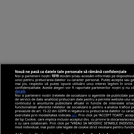
Nouă ne pasă ca datele tale personale să rămână confidențiale
Noi și partenerii noștri
1019
stocăm și/sau accesăm informații pe dispozitivul
unici pentru prelucrarea datelor cu caracter personal. Puteți accepta sau ge
mai jos, respectiv vă puteți opune utilizării unui interes legitim în ori
confidențialitate. Aceste alegeri vor fi raportate partenerilor noștri și nu 
detalii
Noi si partenerii nostri (retelele de socializare si agentiile de publicitate p
de servicii de date analitice) prelucram date pentru a permite website-ului 
continutul si anunturile publicitare afisate in functie de interesele si/s
functionalitati aferente retelelor de socializare si pentru a analiza traficul 
prevazute de art. 15-22 din GDPR in legatura cu prelucrarea datelor cu carac
exercitate prin modalitatea indicata
aici
. Prin click pe “ACCEPT TOATE”, accep
de tip Cookie, care implica inclusiv acceptul dvs. cu privire la stocarea/acce
ii cu care colaboram. Prin click pe “VREAU SA MODIFIC SETARILE INDIVIDUA
mod individual, mai putin cele legate de cookie strict necesare pentru funct