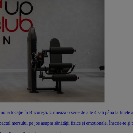
uă locație în București. Urmează o serie de alte 4 săli până la finele 
tul mersului pe jos asupra sănătății fizice și emoționale. Înscrie-te și 