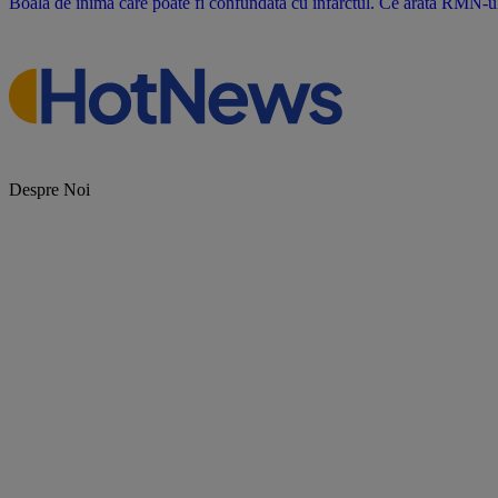
Boala de inimă care poate fi confundată cu infarctul. Ce arată RMN-u
Despre Noi