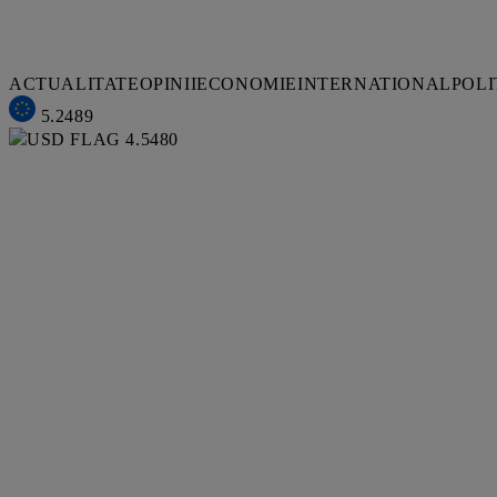
ACTUALITATE
OPINII
ECONOMIE
INTERNATIONAL
POLI
5.2489
4.5480