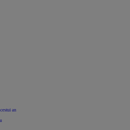
acestui an
tu