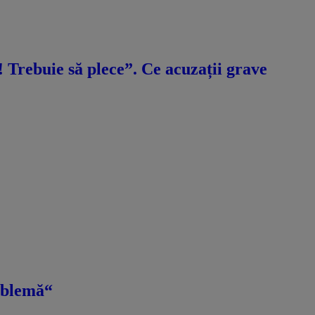
ă! Trebuie să plece”. Ce acuzații grave
roblemă“