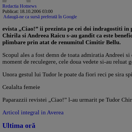
Redactia Hotnews
Publicat: 18.10.2006 03:00
Adaugă-ne ca sursă preferată în Google
evista „Ciao!” ii prezinta pe cei doi indragostiti i
Chirila si Andreea Raicu s-au gandit ca este benefic 
plimbare prin atat de renumitul Cimitir Bellu.
Scopul ales a fost demn de toata admiratia Andreei si d
moment de reculegere, cele doua vedete si-au reluat ges
Unora gestul lui Tudor le poate da fiori reci pe sira s
Cealalta femeie
Paparazzii revistei „Ciao!” l-au urmarit pe Tudor Chiri
Articol integral in Averea
Ultima oră