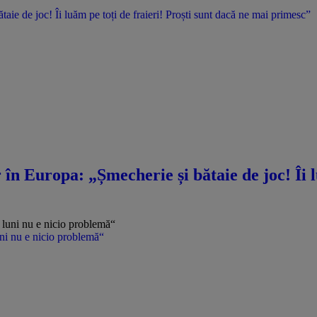
ie de joc! Îi luăm pe toți de fraieri! Proști sunt dacă ne mai primesc”
n Europa: „Șmecherie și bătaie de joc! Îi lu
uni nu e nicio problemă“