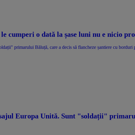
le cumperi o dată la șase luni nu e nicio p
dații" primarului Băluță, care a decis să flancheze șantiere cu borduri 
ajul Europa Unită. Sunt "soldații" primarul