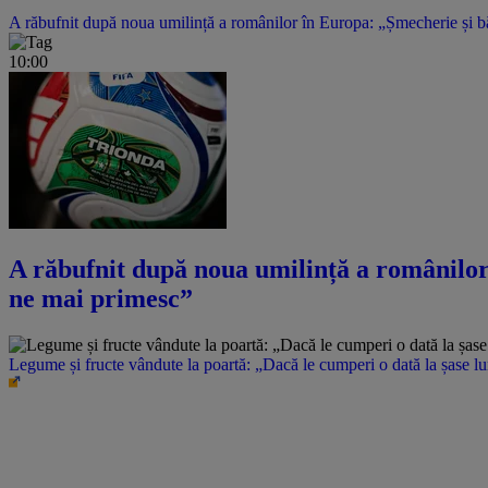
A răbufnit după noua umilință a românilor în Europa: „Șmecherie și băta
10:00
A răbufnit după noua umilință a românilor î
ne mai primesc”
Legume și fructe vândute la poartă: „Dacă le cumperi o dată la șase l