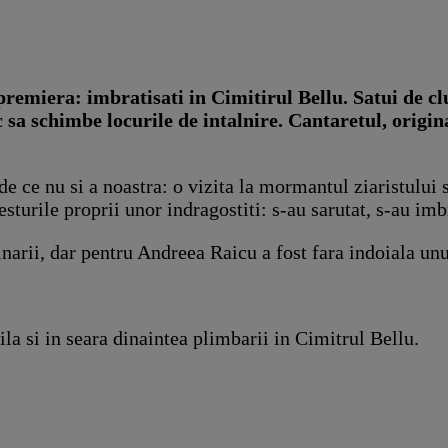
n premiera: imbratisati in Cimitirul Bellu. Satui de c
sa schimbe locurile de intalnire. Cantaretul, original
e ce nu si a noastra: o vizita la mormantul ziaristului 
turile proprii unor indragostiti: s-au sarutat, s-au imbr
pinarii, dar pentru Andreea Raicu a fost fara indoiala u
la si in seara dinaintea plimbarii in Cimitrul Bellu.