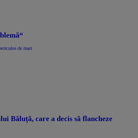
roblemă“
periculos de mari
ui Băluță, care a decis să flancheze