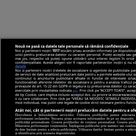
Nouă ne pasă ca datele tale personale să rămână confidențiale
Noi și partenerii noștri
1017
stocăm și/sau accesăm informații pe dispozitivul
unici pentru prelucrarea datelor cu caracter personal. Puteți accepta sau ge
mai jos, respectiv vă puteți opune utilizării unui interes legitim în ori
confidențialitate. Aceste alegeri vor fi raportate partenerilor noștri și nu 
detalii
Noi si partenerii nostri (retelele de socializare si agentiile de publicitate p
de servicii de date analitice) prelucram date pentru a permite website-ului 
continutul si anunturile publicitare afisate in functie de interesele si/s
functionalitati aferente retelelor de socializare si pentru a analiza traficul 
prevazute de art. 15-22 din GDPR in legatura cu prelucrarea datelor cu carac
exercitate prin modalitatea indicata
aici
. Prin click pe “ACCEPT TOATE”, accep
de tip Cookie, care implica inclusiv acceptul dvs. cu privire la stocarea/acce
ii cu care colaboram. Prin click pe “VREAU SA MODIFIC SETARILE INDIVIDUA
mod individual, mai putin cele legate de cookie strict necesare pentru funct
Atât noi, cât și partenerii noștri prelucrăm datele pentru a ofe
Dezvoltarea și îmbunătățirea serviciilor. Utilizarea profilurilor pentru selectare
performanței reclamelor. Stocarea și/sau accesarea informațiilor de pe un dispozitiv. U
publicității personalizate. Crearea profilurilor de conținut personalizat. Crearea profi
Măsurarea performanței conținutului. Înțelegerea publicului prin statistici sau combinaț
de date limitate pentru a selecta publicitatea. Utilizarea datelor limitate pentru a selec
și identificarea prin scanarea dispozitivului.