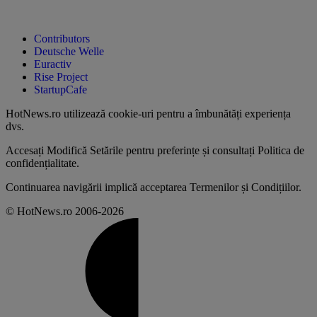
Contributors
Deutsche Welle
Euractiv
Rise Project
StartupCafe
HotNews.ro utilizează
cookie-uri pentru a îmbunătăți experiența
dvs
.
Accesați
Modifică Setările
pentru preferințe și consultați
Politica de
confidențialitate
.
Continuarea navigării implică acceptarea
Termenilor și Condițiilor
.
© HotNews.ro 2006-2026