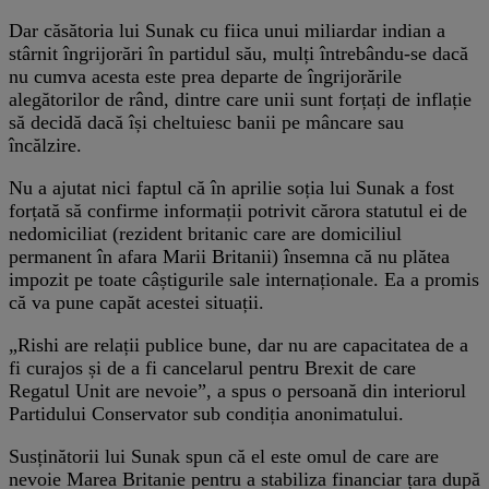
Dar căsătoria lui Sunak cu fiica unui miliardar indian a
stârnit îngrijorări în partidul său, mulți întrebându-se dacă
nu cumva acesta este prea departe de îngrijorările
alegătorilor de rând, dintre care unii sunt forțați de inflație
să decidă dacă își cheltuiesc banii pe mâncare sau
încălzire.
Nu a ajutat nici faptul că în aprilie soția lui Sunak a fost
forțată să confirme informații potrivit cărora statutul ei de
nedomiciliat (rezident britanic care are domiciliul
permanent în afara Marii Britanii) însemna că nu plătea
impozit pe toate câștigurile sale internaționale. Ea a promis
că va pune capăt acestei situații.
„Rishi are relații publice bune, dar nu are capacitatea de a
fi curajos și de a fi cancelarul pentru Brexit de care
Regatul Unit are nevoie”, a spus o persoană din interiorul
Partidului Conservator sub condiția anonimatului.
Susținătorii lui Sunak spun că el este omul de care are
nevoie Marea Britanie pentru a stabiliza financiar țara după