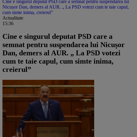
Cine e singurul deputat PSD care a semnat pentru suspendarea lui
Nicușor Dan, demers al AUR. „ La PSD votezi cum te taie capul,
cum simte inima, creierul”
Actualitate
15:36
Cine e singurul deputat PSD care a
semnat pentru suspendarea lui Nicușor
Dan, demers al AUR. „ La PSD votezi
cum te taie capul, cum simte inima,
creierul”