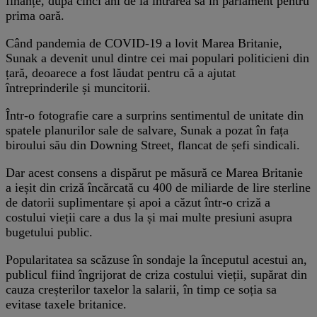
finanțe, după cinci ani de la intrarea sa în parlament pentru
prima oară.
Când pandemia de COVID-19 a lovit Marea Britanie,
Sunak a devenit unul dintre cei mai populari politicieni din
țară, deoarece a fost lăudat pentru că a ajutat
întreprinderile și muncitorii.
Într-o fotografie care a surprins sentimentul de unitate din
spatele planurilor sale de salvare, Sunak a pozat în fața
biroului său din Downing Street, flancat de șefi sindicali.
Dar acest consens a dispărut pe măsură ce Marea Britanie
a ieșit din criză încărcată cu 400 de miliarde de lire sterline
de datorii suplimentare și apoi a căzut într-o criză a
costului vieții care a dus la și mai multe presiuni asupra
bugetului public.
Popularitatea sa scăzuse în sondaje la începutul acestui an,
publicul fiind îngrijorat de criza costului vieții, supărat din
cauza creșterilor taxelor la salarii, în timp ce soția sa
evitase taxele britanice.