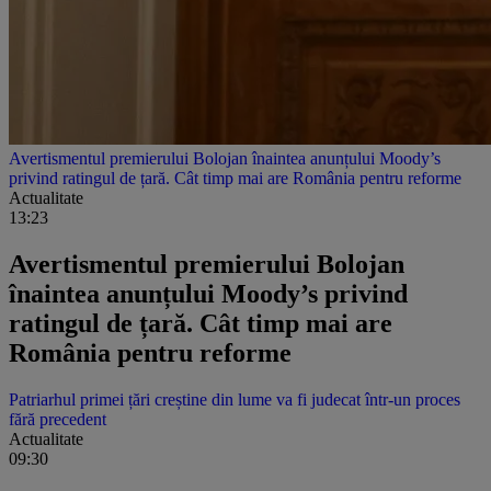
Avertismentul premierului Bolojan înaintea anunțului Moody’s
privind ratingul de țară. Cât timp mai are România pentru reforme
Actualitate
13:23
Avertismentul premierului Bolojan
înaintea anunțului Moody’s privind
ratingul de țară. Cât timp mai are
România pentru reforme
Patriarhul primei țări creștine din lume va fi judecat într-un proces
fără precedent
Actualitate
09:30