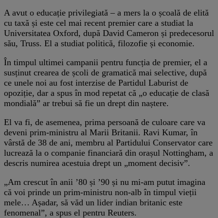
A avut o educație privilegiată – a mers la o școală de elită
cu taxă și este cel mai recent premier care a studiat la
Universitatea Oxford, după David Cameron și predecesorul
său, Truss. El a studiat politică, filozofie și economie.
În timpul ultimei campanii pentru funcția de premier, el a
susținut crearea de școli de gramatică mai selective, după
ce unele noi au fost interzise de Partidul Laburist de
opoziție, dar a spus în mod repetat că „o educație de clasă
mondială” ar trebui să fie un drept din naștere.
El va fi, de asemenea, prima persoană de culoare care va
deveni prim-ministru al Marii Britanii. Ravi Kumar, în
vârstă de 38 de ani, membru al Partidului Conservator care
lucrează la o companie financiară din orașul Nottingham, a
descris numirea acestuia drept un „moment decisiv”.
„Am crescut în anii ’80 și ’90 și nu mi-am putut imagina
că voi prinde un prim-ministru non-alb în timpul vieții
mele… Așadar, să văd un lider indian britanic este
fenomenal”, a spus el pentru Reuters.