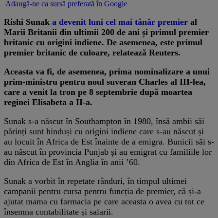
Adaugă-ne ca sursă preferată în Google
​Rishi Sunak
a devenit luni cel mai tânăr premier
al
Marii Britanii din ultimii 200 de ani și primul premier
britanic cu origini indiene. De asemenea, este primul
premier britanic de culoare, relatează Reuters.
Aceasta va fi, de asemenea, prima nominalizare a unui
prim-ministru pentru noul suveran Charles al III-lea,
care a venit la tron pe 8 septembrie după moartea
reginei Elisabeta a II-a.
Sunak s-a născut în Southampton în 1980, însă ambii săi
părinți sunt hinduși cu origini indiene care s-au născut și
au locuit în Africa de Est înainte de a emigra. Bunicii săi s-
au născut în provincia Punjab și au emigrat cu familiile lor
din Africa de Est în Anglia în anii ’60.
Sunak a vorbit în repetate rânduri, în timpul ultimei
campanii pentru cursa pentru funcția de premier, că și-a
ajutat mama cu farmacia pe care aceasta o avea cu tot ce
însemna contabilitate și salarii.