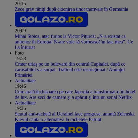
20:15
Zece grav răniți după ciocnirea unor tramvaie în Germania
20:09
Mihai Stoica, atac furios la Victor Pițurcă: „N-a existat ca
antrenor în Europa! N-are voie să vorbească în fața mea”. Ce
l-a înfuriat
Foto
19:58
Crater uriaș pe un bulevard din centrul Capitalei, după ce
carosabilul s-a surpat. Traficul este restricţionat / Anunțul
Primăriei
Actualitate
19:46
Cum arată închisoarea pe care Japonia a transformat-o în hotel
de lux. Are zeci de camere și a apărut și într-un serial Netflix
Actualitate
19:36
Scutul anti-rachetă al Ucrainei face progrese, anunță Zelenski.
Kievul caută o alternativă la rachetele Patriot