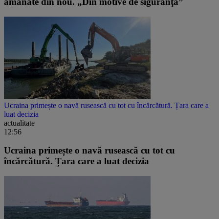
amânate din nou. „Din motive de siguranţă”
Ucraina primește o navă rusească cu tot cu încărcătură. Țara care a
luat decizia
actualitate
12:56
Ucraina primește o navă rusească cu tot cu
încărcătură. Țara care a luat decizia