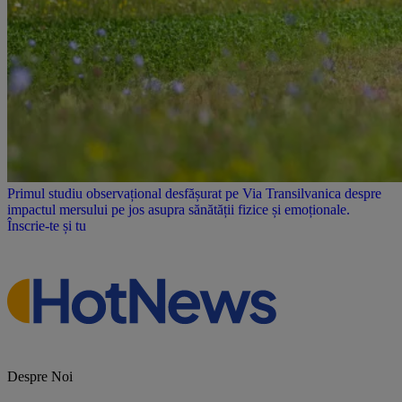
Primul studiu observațional desfășurat pe Via Transilvanica despre
impactul mersului pe jos asupra sănătății fizice și emoționale.
Înscrie-te și tu
Despre Noi