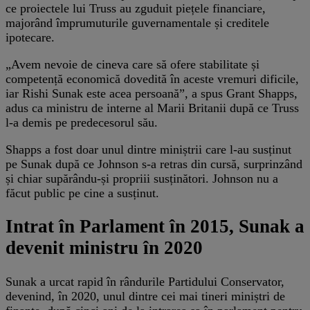
ce proiectele lui Truss au zguduit piețele financiare,
majorând împrumuturile guvernamentale și creditele
ipotecare.
„Avem nevoie de cineva care să ofere stabilitate și
competență economică dovedită în aceste vremuri dificile,
iar Rishi Sunak este acea persoană”, a spus Grant Shapps,
adus ca ministru de interne al Marii Britanii după ce Truss
l-a demis pe predecesorul său.
Shapps a fost doar unul dintre miniștrii care l-au susținut
pe Sunak după ce Johnson s-a retras din cursă, surprinzând
și chiar supărându-și propriii susținători. Johnson nu a
făcut public pe cine a susținut.
Intrat în Parlament în 2015, Sunak a
devenit ministru în 2020
Sunak a urcat rapid în rândurile Partidului Conservator,
devenind, în 2020, unul dintre cei mai tineri miniștri de