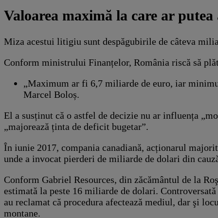
Valoarea maximă la care ar putea a
Miza acestui litigiu sunt despăgubirile de câteva milia
Conform ministrului Finanțelor, România riscă să plăte
„Maximum ar fi 6,7 miliarde de euro, iar minimum,
Marcel Boloș.
El a susținut că o astfel de decizie nu ar influența „m
„majorează ținta de deficit bugetar”.
În iunie 2017, compania canadiană, acționarul majori
unde a invocat pierderi de miliarde de dolari din cau
Conform Gabriel Resources, din zăcământul de la Roşia
estimată la peste 16 miliarde de dolari. Controversată 
au reclamat că procedura afectează mediul, dar şi locui
montane.