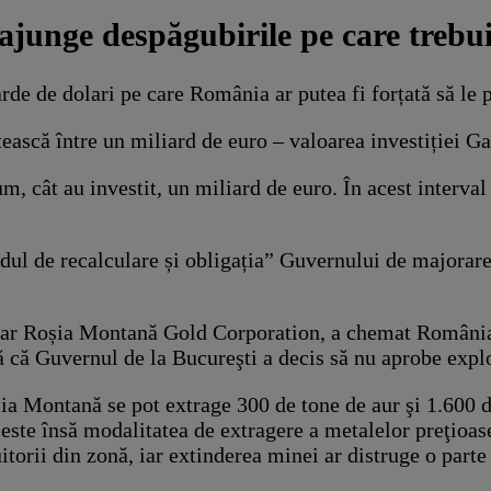
junge despăgubirile pe care trebui
rde de dolari pe care România ar putea fi forțată să le 
ască între un miliard de euro – valoarea investiției Ga
 cât au investit, un miliard de euro. În acest interval 
odul de recalculare și obligația” Guvernului de majorare
tar Roșia Montană Gold Corporation, a chemat România 
ză că Guvernul de la Bucureşti a decis să nu aprobe exp
 Montană se pot extrage 300 de tone de aur şi 1.600 de 
este însă modalitatea de extragere a metalelor preţioase
torii din zonă, iar extinderea minei ar distruge o parte