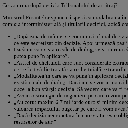
Ce va urma după decizia Tribunalului de arbitraj?
Ministrul Finanțelor spune că speră ca modalitatea în c
comisia interministerială și titularii deciziei, adică 
„După ziua de mâine, se comunică oficial decizia
ce este secretizat din decizie. Apoi urmează pași
Dacă nu va exista o cale de dialog, se vor urma c
putea pune în aplicare”.
„Astfel de cheltuieli care sunt considerate extra
de deficit să fie tratată ca o cheltuială extraordin
„Modalitatea în care se va pune în aplicare decizia
există o cale de dialog. Dacă nu, se vor urma căil
duce la bun sfârșit decizia. Să vedem care va fi re
„Avem o strategie de negociere pe care o vom pun
„Au cerut maxim 6,7 miliarde euro și minim ceea ce
valoarea impactului bugetar pe care îl vom avea.
„Dacă decizia nemonetara în care statul este oblig
resurselor de aur.”