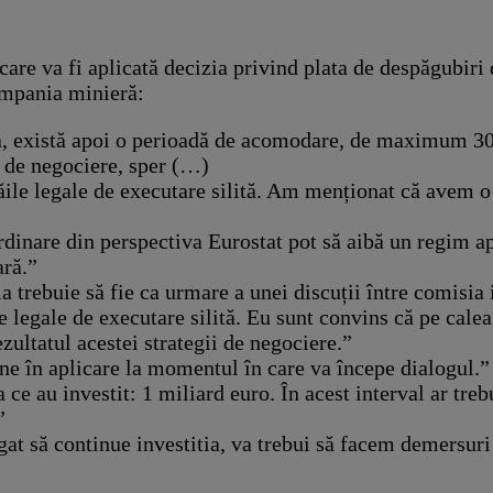
are va fi aplicată decizia privind plata de despăgubiri 
compania minieră:
, există apoi o perioadă de acomodare, de maximum 30 de
i de negociere, sper (…)
ăile legale de executare silită. Am menționat că avem o
ordinare din perspectiva Eurostat pot să aibă un regim a
ară.”
 trebuie să fie ca urmare a unei discuții între comisia in
e legale de executare silită. Eu sunt convins că pe cale
zultatul acestei strategii de negociere.”
e în aplicare la momentul în care va începe dialogul.”
 au investit: 1 miliard euro. În acest interval ar trebui
”
at să continue investitia, va trebui să facem demersuri 