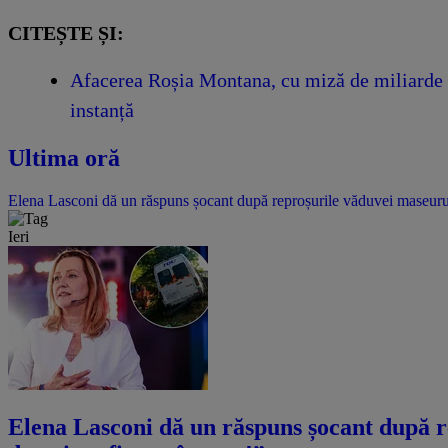
CITEȘTE ȘI:
Afacerea Roșia Montana, cu miză de miliarde de
instanță
Ultima oră
Elena Lasconi dă un răspuns șocant după reproșurile văduvei maseurulu
Ieri
Elena Lasconi dă un răspuns șocant după r