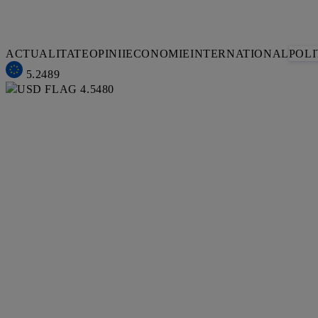
ACTUALITATE
OPINII
ECONOMIE
INTERNATIONAL
POLI
5.2489
4.5480