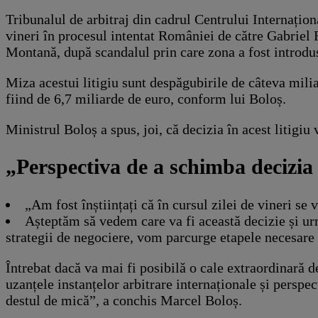
Tribunalul de arbitraj din cadrul Centrului Internați
vineri în procesul intentat României de către Gabrie
Montană, după scandalul prin care zona a fost introd
Miza acestui litigiu sunt despăgubirile de câteva mili
fiind de 6,7 miliarde de euro, conform lui Boloș.
Ministrul Boloș a spus, joi, că decizia în acest litigiu 
„Perspectiva de a schimba decizia 
„Am fost înștiințați că în cursul zilei de vineri se 
Așteptăm să vedem care va fi această decizie și ur
strategii de negociere, vom parcurge etapele necesare p
Întrebat dacă va mai fi posibilă o cale extraordinară d
uzanțele instanțelor arbitrare internaționale și perspe
destul de mică”, a conchis Marcel Boloș.