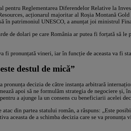
onal pentru Reglementarea Diferendelor Relative la Inve
l Resources, acționarul majoritar al Roșia Montană Gol
usă în patrimoniul UNESCO, a anunțat joi ministrul Fin
arde de dolari pe care România ar putea fi forțată să l
va fi pronunțată vineri, iar în funcție de aceasta va fi s
este destul de mică”
va pronunța decizia de către instanța arbitrară internațio
mează apoi să ne formulăm strategia de negociere și, în
entru a ajunge la un consens cu beneficiarii acelei deci
e atac din partea statului român, a răspuns: „Este posibi
ctiva aceasta de a schimba decizia care se va pronunța vi