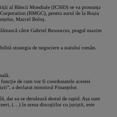
stiții al Băncii Mondiale (ICSID) se va pronunța
d Corporation (RMGC), pentru aurul de la Roșia
anțelor, Marcel Boloș.
e plătească către Gabriel Resources, pragul maxim
tabilită strategia de negociere a statului român.
nală.
 funcție de cum vor fi coordonatele acestei
zii”, a declarat ministrul Finanțelor.
lă, dar ea se derulează destul de rapid. Așa sunt
neri, (…) în urma discuțiilor cu juriștii, este