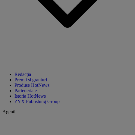
Redacția
Premii și granturi
Produse HotNews
Parteneriate
Istoria HotNews
ZYX Publishing Group
Agentii