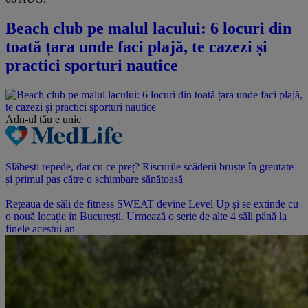
Beach club pe malul lacului: 6 locuri din
toată țara unde faci plajă, te cazezi și
practici sporturi nautice
Adn-ul tău
e unic
Slăbești repede, dar cu ce preț? Riscurile scăderii bruște în greutate
și primul pas către o schimbare sănătoasă
Rețeaua de săli de fitness SWEAT devine Level Up și se extinde cu
o nouă locație în București. Urmează o serie de alte 4 săli până la
finele acestui an