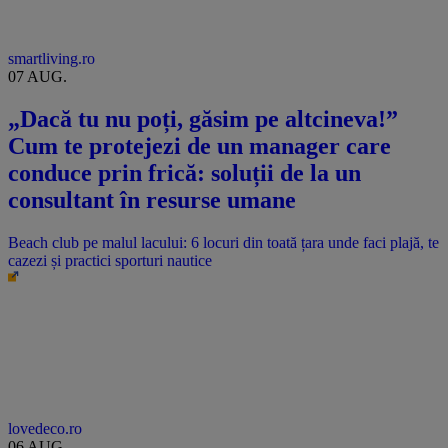
smartliving.ro
07 AUG.
„Dacă tu nu poți, găsim pe altcineva!”
Cum te protejezi de un manager care
conduce prin frică: soluții de la un
consultant în resurse umane
Beach club pe malul lacului: 6 locuri din toată țara unde faci plajă, te
cazezi și practici sporturi nautice
lovedeco.ro
06 AUG.