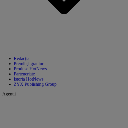
Redacția
Premii și granturi
Produse HotNews
Parteneriate
Istoria HotNews
ZYX Publishing Group
Agentii