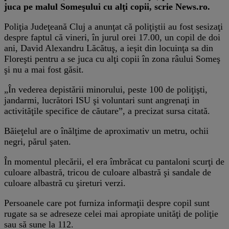
juca pe malul Someşului cu alţi copii, scrie News.ro.
Poliţia Judeţeană Cluj a anunţat că poliţiştii au fost sesizaţi
despre faptul că vineri, în jurul orei 17.00, un copil de doi
ani, David Alexandru Lăcătuş, a ieşit din locuinţa sa din
Floreşti pentru a se juca cu alţi copii în zona râului Someş
şi nu a mai fost găsit.
„În vederea depistării minorului, peste 100 de poliţişti,
jandarmi, lucrători ISU şi voluntari sunt angrenaţi in
activităţile specifice de căutare”, a precizat sursa citată.
Băieţelul are o înălţime de aproximativ un metru, ochii
negri, părul şaten.
În momentul plecării, el era îmbrăcat cu pantaloni scurţi de
culoare albastră, tricou de culoare albastră şi sandale de
culoare albastră cu şireturi verzi.
Persoanele care pot furniza informaţii despre copil sunt
rugate sa se adreseze celei mai apropiate unităţi de poliţie
sau să sune la 112.