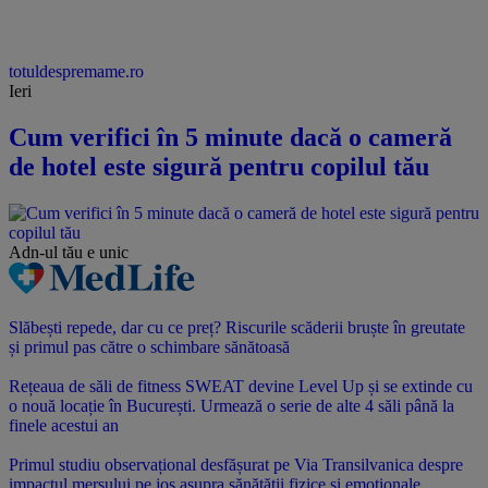
totuldespremame.ro
Ieri
Cum verifici în 5 minute dacă o cameră
de hotel este sigură pentru copilul tău
Adn-ul tău
e unic
Slăbești repede, dar cu ce preț? Riscurile scăderii bruște în greutate
și primul pas către o schimbare sănătoasă
Rețeaua de săli de fitness SWEAT devine Level Up și se extinde cu
o nouă locație în București. Urmează o serie de alte 4 săli până la
finele acestui an
Primul studiu observațional desfășurat pe Via Transilvanica despre
impactul mersului pe jos asupra sănătății fizice și emoționale.