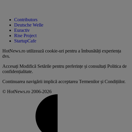
Contributors
Deutsche Welle
Euractiv
Rise Project
StartupCafe
HotNews.ro utilizează
cookie-uri pentru a îmbunătăți experiența
dvs
.
Accesați
Modifică Setările
pentru preferințe și consultați
Politica de
confidențialitate
.
Continuarea navigării implică acceptarea
Termenilor și Condițiilor
.
© HotNews.ro 2006-2026