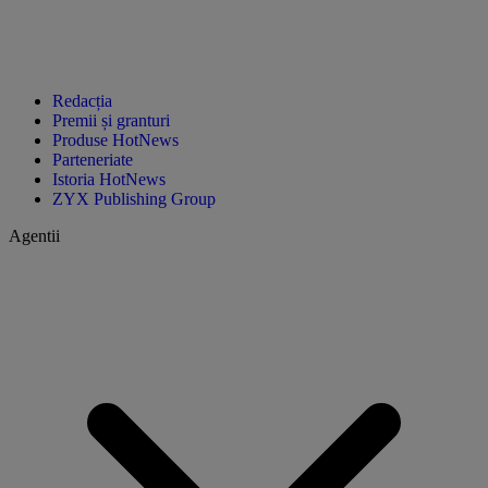
Redacția
Premii și granturi
Produse HotNews
Parteneriate
Istoria HotNews
ZYX Publishing Group
Agentii