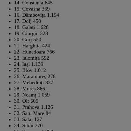
14.
Constanța
645
15.
Covasna
369
16.
Dâmbovița
1.194
17.
Dolj
458
18.
Galați
1.626
19.
Giurgiu
328
20.
Gorj
550
21.
Harghita
424
22.
Hunedoara
766
23.
Ialomița
592
24.
Iași
1.139
25.
Ilfov
1.012
26.
Maramureș
278
27.
Mehedinți
337
28.
Mureș
866
29.
Neamț
1.059
30.
Olt
505
31.
Prahova
1.126
32.
Satu Mare
84
33.
Sălaj
127
34.
Sibiu
770