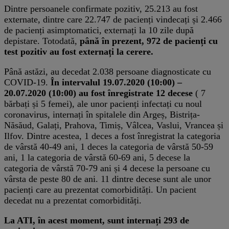
Dintre persoanele confirmate pozitiv, 25.213 au fost
externate, dintre care 22.747 de pacienți vindecați și 2.466
de pacienți asimptomatici, externați la 10 zile după
depistare. Totodată,
până în prezent, 972 de pacienți cu
test pozitiv au fost externați la cerere.
Până astăzi, au decedat 2.038 persoane diagnosticate cu
COVID-19.
În intervalul 19.07.2020 (10:00) –
20.07.2020 (10:00) au fost înregistrate 12 decese
( 7
bărbați și 5 femei), ale unor pacienți infectați cu noul
coronavirus, internați în spitalele din Argeș, Bistrița-
Năsăud, Galați, Prahova, Timiș, Vâlcea, Vaslui, Vrancea și
Ilfov. Dintre acestea, 1 deces a fost înregistrat la categoria
de vârstă 40-49 ani, 1 deces la categoria de vârstă 50-59
ani, 1 la categoria de vârstă 60-69 ani, 5 decese la
categoria de vârstă 70-79 ani și 4 decese la persoane cu
vârsta de peste 80 de ani. 11 dintre decese sunt ale unor
pacienți care au prezentat comorbidități. Un pacient
decedat nu a prezentat comorbidități.
La ATI, în acest moment, sunt internați 293 de