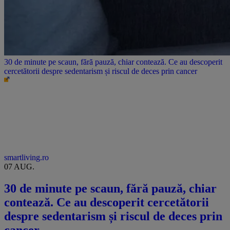
30 de minute pe scaun, fără pauză, chiar contează. Ce au descoperit
cercetătorii despre sedentarism și riscul de deces prin cancer
smartliving.ro
07 AUG.
30 de minute pe scaun, fără pauză, chiar
contează. Ce au descoperit cercetătorii
despre sedentarism și riscul de deces prin