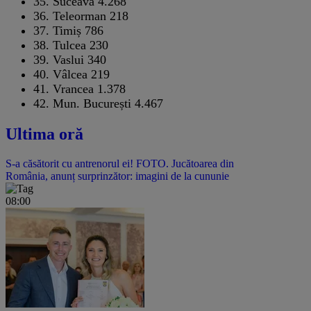
35.
Suceava
4.268
36.
Teleorman
218
37.
Timiș
786
38.
Tulcea
230
39.
Vaslui
340
40.
Vâlcea
219
41.
Vrancea
1.378
42.
Mun. București
4.467
Ultima oră
S-a căsătorit cu antrenorul ei! FOTO. Jucătoarea din
România, anunț surprinzător: imagini de la cununie
08:00