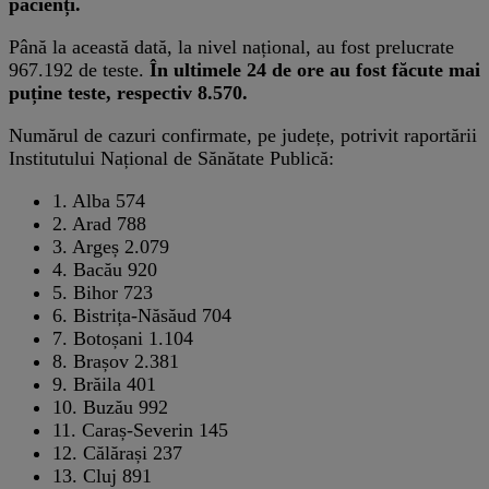
pacienți.
Până la această dată, la nivel național, au fost prelucrate
967.192 de teste.
În ultimele 24 de ore au fost făcute mai
puține teste, respectiv 8.570.
Numărul de cazuri confirmate, pe județe, potrivit raportării
Institutului Național de Sănătate Publică:
1.
Alba
574
2.
Arad
788
3.
Argeș
2.079
4.
Bacău
920
5.
Bihor
723
6.
Bistrița-Năsăud
704
7.
Botoșani
1.104
8.
Brașov
2.381
9.
Brăila
401
10.
Buzău
992
11.
Caraș-Severin
145
12.
Călărași
237
13.
Cluj
891