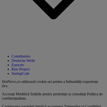
Contributors
Deutsche Welle
Euractiv
Rise Project
StartupCafe
HotNews.ro utilizează
cookie-uri pentru a îmbunătăți experiența
dvs
.
Accesați
Modifică Setările
pentru preferințe și consultați
Politica de
confidențialitate
.
Continuarea navigării implică acceptarea
Termenilor și Condițiilor
.