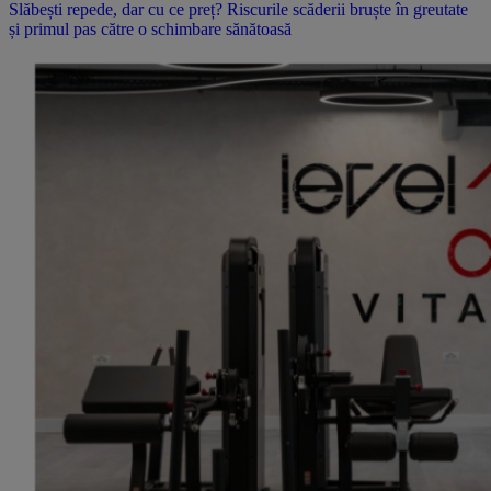
Slăbești repede, dar cu ce preț? Riscurile scăderii bruște în greutate
și primul pas către o schimbare sănătoasă