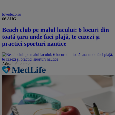
lovedeco.ro
06 AUG.
Beach club pe malul lacului: 6 locuri din
toată țara unde faci plajă, te cazezi și
practici sporturi nautice
Adn-ul tău
e unic