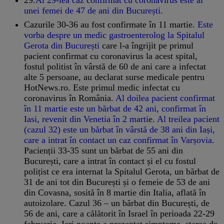
unei femei de 47 de ani din București.
Cazurile 30-36 au fost confirmate în 11 martie.
Este
vorba despre un medic gastroenterolog la Spitalul
Gerota din București
care l-a îngrijit pe primul
pacient confirmat cu coronavirus la acest spital,
fostul politist în vârstă de 60 de ani care a infectat
alte 5 persoane, au declarat surse medicale pentru
HotNews.ro. Este primul medic infectat cu
coronavirus în România.
Al doilea pacient confirmat
în 11 martie este un bărbat de 42 ani, confirmat în
Iasi, revenit din Venetia în 2 marti
e.
Al treilea pacient
(cazul 32) este un bărbat în vârstă de 38 ani din Iași,
care a intrat în contact un caz confirmat în Varșovia.
Pacienții 33-35 sunt un bărbat de 55 ani din
București, care a intrat în contact și el cu fostul
polițist ce era internat la Spitalul Gerota, un bărbat de
31 de ani tot din București și o femeie de 53 de ani
din Covasna, sosită în 8 martie din Italia, aflată în
autoizolare. Cazul 36 – un bărbat din București, de
56 de ani, care a călătorit în Israel în perioada 22-29
februarie. Ieri noapte a prezentat simptome, starea de