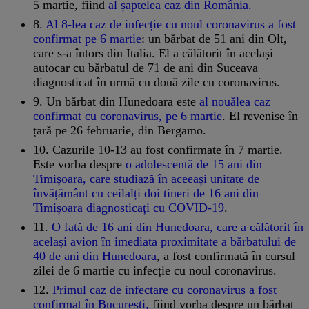
5 martie, fiind
al șaptelea caz din România.
8.
Al 8-lea caz de infecție cu noul coronavirus a fost
confirmat pe 6 martie
: un bărbat de 51 ani din Olt,
care s-a întors din Italia. El a călătorit în același
autocar cu bărbatul de 71 de ani din Suceava
diagnosticat în urmă cu două zile cu coronavirus.
9. Un bărbat din Hunedoara este
al nouălea caz
confirmat cu coronavirus, pe 6 martie
. El revenise în
țară pe 26 februarie, din Bergamo.
10. Cazurile 10-13 au fost confirmate în 7 martie.
Este vorba despre
o adolescentă de 15 ani din
Timișoara, care studiază în aceeași unitate de
învățământ cu ceilalți doi tineri de 16 ani din
Timișoara diagnosticați cu COVID-19
.
11.
O fată de 16 ani din Hunedoara, care a călătorit în
același avion în imediata proximitate a bărbatului de
40 de ani din Hunedoara
, a fost confirmată în cursul
zilei de 6 martie cu infecție cu noul coronavirus.
12.
Primul caz de infectare cu coronavirus a fost
confirmat în București,
fiind vorba despre un bărbat