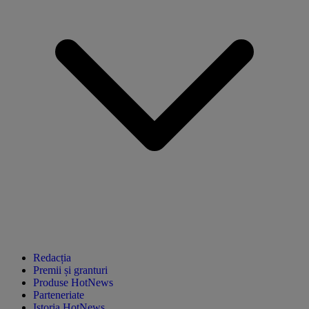
Redacția
Premii și granturi
Produse HotNews
Parteneriate
Istoria HotNews