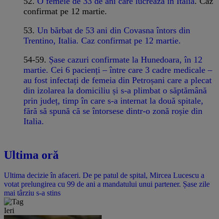
52.
O femeie de 33 de ani care lucrează în Italia
. Caz
confirmat pe 12 martie.
53.
Un bărbat de 53 ani din Covasna întors din
Trentino, Italia. Caz confirmat pe 12 martie.
54-59.
Șase cazuri confirmate la Hunedoara, în 12
martie. Cei 6 pacienți – între care 3 cadre medicale –
au fost infectați de femeia din Petroșani care a plecat
din izolarea la domiciliu și s-a plimbat o săptămână
prin județ, timp în care s-a internat la două spitale,
fără să spună că se întorsese dintr-o zonă roșie din
Italia.
Ultima oră
Ultima decizie în afaceri. De pe patul de spital, Mircea Lucescu a
votat prelungirea cu 99 de ani a mandatului unui partener. Șase zile
mai târziu s-a stins
Ieri