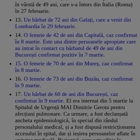
în vârstă de 49 ani, care s-a întors din Italia (Roma)
în 27 februarie.
13.
Un bărbat de 72 ani din Galați, care a venit din
Lombardia în 29 februarie
.
14.
O femeie de 42 de ani din Capitală, caz confirmat
în 8 martie. Este una dintre persoanele apropiate care
au intrat în contact cu bărbatul de 49 de ani din
București confirmat pozitiv în 7 martie
.
15. O femeie de 70 de ani din Mureș, caz confirmat
în 8 martie.
16.
O femeie de 73 de ani din Buzău, caz confirmat
în 9 martie.
17.
Un bărbat de 60 de ani din București, caz
confirmat în 9 martie
. El era internat din 5 martie la
Spitalul de Urgență MAI Dimitrie Gerota pentru
afecțiuni pulmonare. Ca urmare, a fost declanșată
ancheta epidemiologică, în special din rândul
personalului medical, și a fost dispusă restricționarea
accesului în spital, dar și ieșirea persoanelor aflate în
unitatea medicală. Pacientul, care este ofițer în