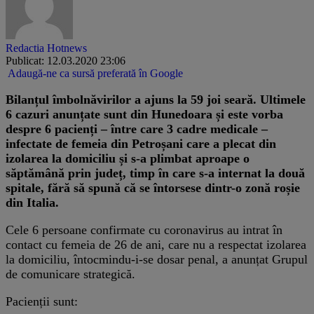
Redactia Hotnews
Publicat: 12.03.2020 23:06
Adaugă-ne ca sursă preferată în Google
Bilanțul îmbolnăvirilor a ajuns la 59 joi seară. Ultimele
6 cazuri anunțate sunt din Hunedoara și este vorba
despre 6 pacienți – între care 3 cadre medicale –
infectate de femeia din Petroșani care a plecat din
izolarea la domiciliu și s-a plimbat aproape o
săptămână prin județ, timp în care s-a internat la două
spitale, fără să spună că se întorsese dintr-o zonă roșie
din Italia.
Cele 6 persoane confirmate cu coronavirus au intrat în
contact cu femeia de 26 de ani, care nu a respectat izolarea
la domiciliu, întocmindu-i-se dosar penal, a anunțat Grupul
de comunicare strategică.
Pacienții sunt: