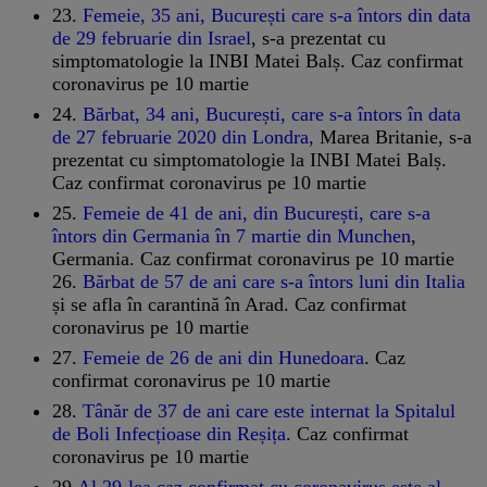
23.
Femeie, 35 ani, București care s-a întors din data
de 29 februarie din Israel
, s-a prezentat cu
simptomatologie la INBI Matei Balș. Caz confirmat
coronavirus pe 10 martie
24.
Bărbat, 34 ani, București, care s-a întors în data
de 27 februarie 2020 din Londra,
Marea Britanie, s-a
prezentat cu simptomatologie la INBI Matei Balș.
Caz confirmat coronavirus pe 10 martie
25.
Femeie de 41 de ani, din București, care s-a
întors din Germania în 7 martie din Munchen
,
Germania. Caz confirmat coronavirus pe 10 martie
26.
Bărbat de 57 de ani care s-a întors luni din Italia
și se afla în carantină în Arad. Caz confirmat
coronavirus pe 10 martie
27.
Femeie de 26 de ani din Hunedoara
. Caz
confirmat coronavirus pe 10 martie
28.
Tânăr de 37 de ani care este internat la Spitalul
de Boli Infecțioase din Reșița
. Caz confirmat
coronavirus pe 10 martie
29.
Al 29-lea caz confirmat cu coronavirus este al