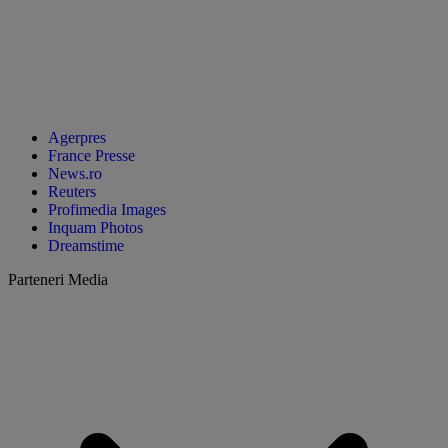
Agerpres
France Presse
News.ro
Reuters
Profimedia Images
Inquam Photos
Dreamstime
Parteneri Media