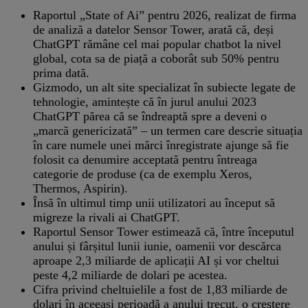
Raportul „State of Ai” pentru 2026, realizat de firma
de analiză a datelor Sensor Tower, arată că, deși
ChatGPT rămâne cel mai popular chatbot la nivel
global, cota sa de piață a coborât sub 50% pentru
prima dată.
Gizmodo, un alt site specializat în subiecte legate de
tehnologie, amintește că în jurul anului 2023
ChatGPT părea că se îndreaptă spre a deveni o
„marcă genericizată” – un termen care descrie situația
în care numele unei mărci înregistrate ajunge să fie
folosit ca denumire acceptată pentru întreaga
categorie de produse (ca de exemplu Xeros,
Thermos, Aspirin).
Însă în ultimul timp unii utilizatori au început să
migreze la rivali ai ChatGPT.
Raportul Sensor Tower estimează că, între începutul
anului și fârșitul lunii iunie, oamenii vor descărca
aproape 2,3 miliarde de aplicații AI și vor cheltui
peste 4,2 miliarde de dolari pe acestea.
Cifra privind cheltuielile a fost de 1,83 miliarde de
dolari în aceeași perioadă a anului trecut, o creștere