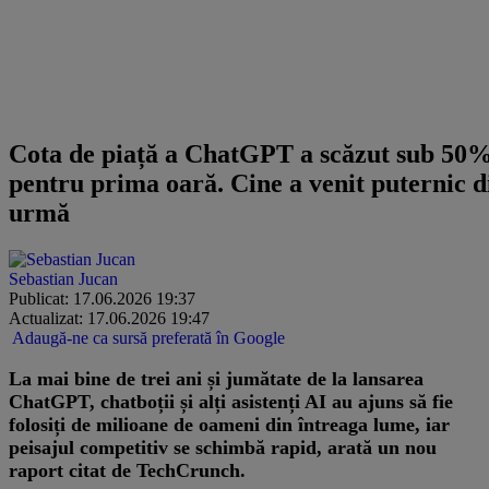
Cota de piață a ChatGPT a scăzut sub 50
pentru prima oară. Cine a venit puternic d
urmă
Sebastian Jucan
Publicat: 17.06.2026 19:37
Actualizat: 17.06.2026 19:47
Adaugă-ne ca sursă preferată în Google
La mai bine de trei ani și jumătate de la lansarea
ChatGPT, chatboții și alți asistenți AI au ajuns să fie
folosiți de milioane de oameni din întreaga lume, iar
peisajul competitiv se schimbă rapid, arată un nou
raport citat de TechCrunch.