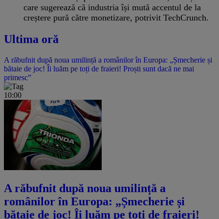
care sugerează că industria își mută accentul de la
creștere pură către monetizare, potrivit TechCrunch.
Ultima oră
A răbufnit după noua umilință a românilor în Europa: „Șmecherie și
bătaie de joc! Îi luăm pe toți de fraieri! Proști sunt dacă ne mai
primesc”
10:00
A răbufnit după noua umilință a
românilor în Europa: „Șmecherie și
bătaie de joc! Îi luăm pe toți de fraieri!