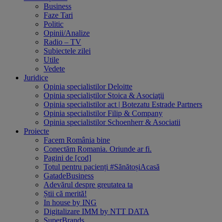
Business
Faze Tari
Politic
Opinii/Analize
Radio – TV
Subiectele zilei
Utile
Vedete
Juridice
Opinia specialistilor Deloitte
Opinia specialiștilor Stoica & Asociaţii
Opinia specialistilor act | Botezatu Estrade Partners
Opinia specialistilor Filip & Company
Opinia specialistilor Schoenherr & Asociatii
Proiecte
Facem România bine
Conectăm Romania. Oriunde ar fi.
Pagini de [cod]
Totul pentru pacienți #SănătoșiAcasă
GatadeBusiness
Adevărul despre greutatea ta
Știi că merită!
In house by ING
Digitalizare IMM by NTT DATA
SuperBrands