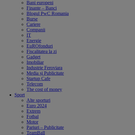
Bani europeni
Finante – Banci
Blogul PwC Romania
Burse
Cariere
Companii
IT
Energie
EuROfonduri
Fiscalitatea la zi
Gadget
Imobiliar
Industrie Feroviara
Media și Publicitate
Startup Cafe
Telecom
The cost of money
Sport
Alte sporturi
Euro 2024
Extrem
Fotbal
Motor
Pariuri – Publicitate
TeamBall