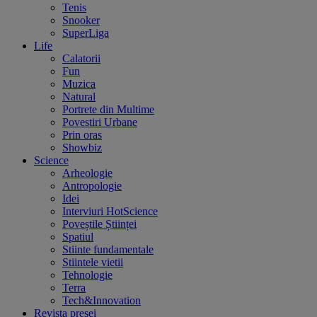
Tenis
Snooker
SuperLiga
Life
Calatorii
Fun
Muzica
Natural
Portrete din Multime
Povestiri Urbane
Prin oras
Showbiz
Science
Arheologie
Antropologie
Idei
Interviuri HotScience
Poveștile Științei
Spatiul
Stiinte fundamentale
Stiintele vietii
Tehnologie
Terra
Tech&Innovation
Revista presei