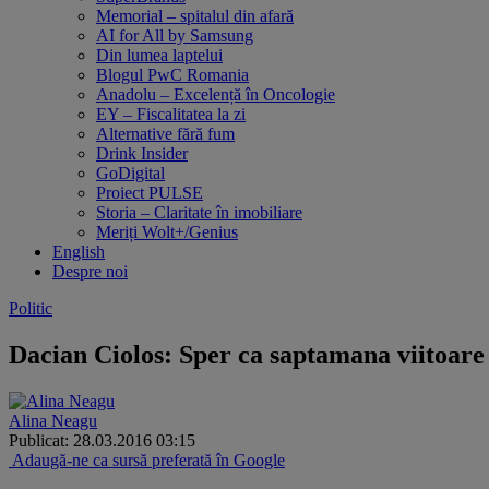
Memorial – spitalul din afară
AI for All by Samsung
Din lumea laptelui
Blogul PwC Romania
Anadolu – Excelență în Oncologie
EY – Fiscalitatea la zi
Alternative fără fum
Drink Insider
GoDigital
Proiect PULSE
Storia – Claritate în imobiliare
Meriți Wolt+/Genius
English
Despre noi
Politic
Dacian Ciolos: Sper ca saptamana viitoare 
Alina Neagu
Publicat: 28.03.2016 03:15
Adaugă-ne ca sursă preferată în Google