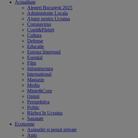
Actualitate
Alegeri București 2025
Administratie Locala
Ajutor pentru Ucraina
Coronavirus
Copii&Părinți
Cultura
Defense
Educatie
Europa împreună
Esential
Film
Infrastructura
International
Magazin
Mediu
Minte&Corp
Opinii
Perspektiva
Politic
Război în Ucraina
Sanatate
Economie
Asigurări și pensii private
Auto