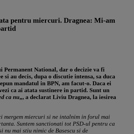
nata pentru miercuri. Dragnea: Mi-am
partid
ui Permanent National, dar o decizie va fi
 si au decis, dupa o discutie intensa, sa duca
i depun mandatul in BPN, am facut-o. Daca ei
zi ca ai atata sustinere in partid. Sunt un
ed ca nu
„, a declarat Liviu Dragnea, la iesirea
ci mergem miercuri si ne intalnim in forul mai
rtanta. Suntem sanctionati tot PSD-ul pentru ca
si nu mai stiu nimic de Basescu si de