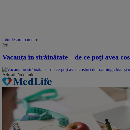
totuldespremame.ro
Ieri
Vacanța în străinătate – de ce poți avea cos
Adn-ul tău
e unic