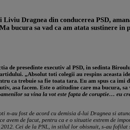
 lui Liviu Dragnea din conducerea PSD, ama
 Ma bucura sa vad ca am atata sustinere in 
ctia de presedinte executiv al PSD, in sedinta Biroul
tidului. „Absolut toti colegii au respins aceasta idee
entru ca trebuie sa fie toata tara. Eu am spus ca im
iv, asa facem. Este o atitudine care ma bucura, sa ve
menilor sa vina la vot este fapta de coruptie… eu cr
oti n-au fost de acord cu demisia d-lui Dragnea si atun
ce avem de facut, pentru ca e o situatie extrem de impo
12. Cei de la PNL, in stilul lor obisnuit, s-au fofilat 