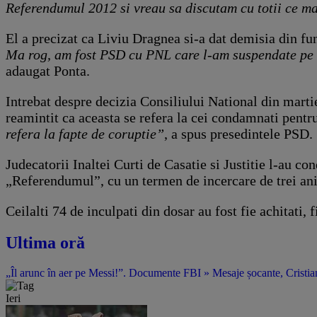
Referendumul 2012 si vreau sa discutam cu totii ce m
El a precizat ca Liviu Dragnea si-a dat demisia din fu
Ma rog, am fost PSD cu PNL care l-am suspendate pe 
adaugat Ponta.
Intrebat despre decizia Consiliului National din martie
reamintit ca aceasta se refera la cei condamnati pentru
refera la fapte de coruptie”
, a spus presedintele PSD.
Judecatorii Inaltei Curti de Casatie si Justitie l-au c
„Referendumul”, cu un termen de incercare de trei ani
Ceilalti 74 de inculpati din dosar au fost fie achitati,
Ultima oră
„Îl arunc în aer pe Messi!”. Documente FBI » Mesaje șocante, Cristian
Ieri