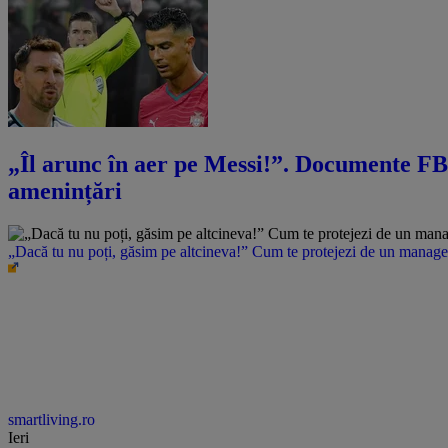
„Îl arunc în aer pe Messi!”. Documente FBI
amenințări
„Dacă tu nu poți, găsim pe altcineva!” Cum te protejezi de un manager 
smartliving.ro
Ieri