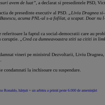
asuri avem de luat”,
a declarat si presedintele PSD, Vic
nctia de presedinte executiv al PSD.
„Liviu Dragnea si-
Basescu, acuma PNL-ul s-a fofilat, a scapat. Doar nu 
 referitoare la faptul ca social-democratii care au probl
 coruptie.
„Cred ca dumneavoastra stiti sa cititi in lim
ondamnat vineri pe ministrul Dezvoltarii, Liviu Dragnea,
.
 fie condamnati la inchisoare cu suspendare.
o Ronaldo, hărțuit + un arbitru a primit peste 6.000 de amenințări