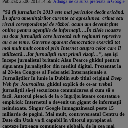
Publicat: 25.06.2013 14:56
Adaugă-ne ca sursă preferată în Google
”Să fii jurnalist în 2013 este mai periculos decât oricând.
În afara amenințărilor curente ca agresiunea, crima sau
riscul corespondenței de război, acum am devenit ținte
online pentru agențiile de informații….În zilele noastre
nu doar jurnaliștii care lucrează sub regimuri represive
au a se teme. Guverne aparent democratice exercită tot
mai mult mult control prin Internet asupra celor care îl
utilizează…Iar jurnaliștii sunt primii vizați…”
, așa își
începe jurnalistul britanic Alan Pearce ghidul pentru
siguranța jurnaliștilor din mediul digital. Prezentat la
al 28-lea Congres al Federației Internaționale a
Jurnaliștilor în iunie la Dublin sub titlul original
Deep
Web for Journalists,
ghidul explică de ce-ar trebui
jurnaliștii să-și securizeze comunicarea și cum să o
facă. Autorul pleacă de la o îngrijorătoare constatare
empirică: Internetul a devenit un gigant de informații
neindexate. Singur Google înmagazinează peste 15
miliarde de pagini. Mai mult, controversatul Centru de
Date din Utah va fi capabil în viitorul apropiat să
capteze întreaga comunicare globală, de la cea mai