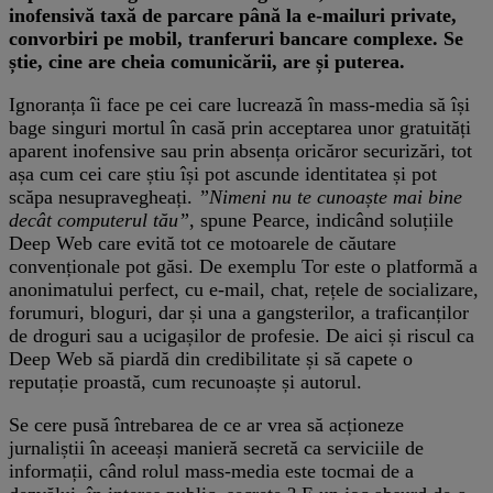
inofensivă taxă de parcare până la e-mailuri private,
convorbiri pe mobil, tranferuri bancare complexe. Se
știe, cine are cheia comunicării, are și puterea.
Ignoranța îi face pe cei care lucrează în mass-media să își
bage singuri mortul în casă prin acceptarea unor gratuități
aparent inofensive sau prin absența oricăror securizări, tot
așa cum cei care știu își pot ascunde identitatea și pot
scăpa nesupravegheați.
”Nimeni nu te cunoaște mai bine
decât computerul tău”
, spune Pearce, indicând soluțiile
Deep Web care evită tot ce motoarele de căutare
convenționale pot găsi. De exemplu Tor este o platformă a
anonimatului perfect, cu e-mail, chat, rețele de socializare,
forumuri, bloguri, dar și una a gangsterilor, a traficanților
de droguri sau a ucigașilor de profesie. De aici și riscul ca
Deep Web să piardă din credibilitate și să capete o
reputație proastă, cum recunoaște și autorul.
Se cere pusă întrebarea de ce ar vrea să acționeze
jurnaliștii în aceeași manieră secretă ca serviciile de
informații, când rolul mass-media este tocmai de a