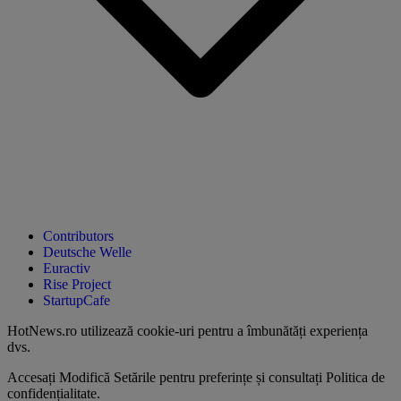
Contributors
Deutsche Welle
Euractiv
Rise Project
StartupCafe
HotNews.ro utilizează
cookie-uri pentru a îmbunătăți experiența
dvs
.
Accesați
Modifică Setările
pentru preferințe și consultați
Politica de
confidențialitate
.