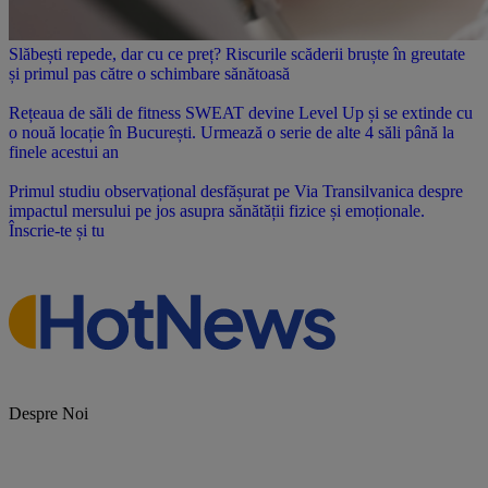
Slăbești repede, dar cu ce preț? Riscurile scăderii bruște în greutate
și primul pas către o schimbare sănătoasă
Rețeaua de săli de fitness SWEAT devine Level Up și se extinde cu
o nouă locație în București. Urmează o serie de alte 4 săli până la
finele acestui an
Primul studiu observațional desfășurat pe Via Transilvanica despre
impactul mersului pe jos asupra sănătății fizice și emoționale.
Înscrie-te și tu
Despre Noi