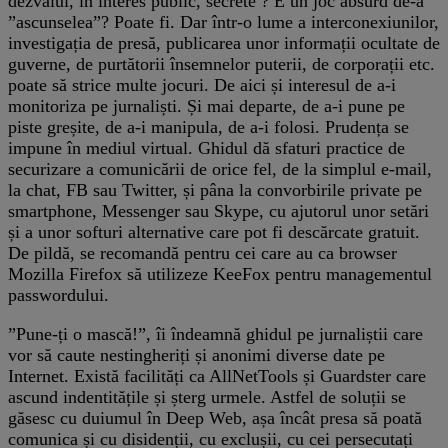
dezvălui, în interes public, secrete ? E un joc absurd de-a
”ascunselea”? Poate fi. Dar într-o lume a interconexiunilor,
investigația de presă, publicarea unor informații ocultate de
guverne, de purtătorii însemnelor puterii, de corporații etc.
poate să strice multe jocuri. De aici și interesul de a-i
monitoriza pe jurnaliști. Și mai departe, de a-i pune pe
piste greșite, de a-i manipula, de a-i folosi. Prudența se
impune în mediul virtual. Ghidul dă sfaturi practice de
securizare a comunicării de orice fel, de la simplul e-mail,
la chat, FB sau Twitter, și pâna la convorbirile private pe
smartphone, Messenger sau Skype, cu ajutorul unor setări
și a unor softuri alternative care pot fi descărcate gratuit.
De pildă, se recomandă pentru cei care au ca browser
Mozilla Firefox să utilizeze KeeFox pentru managementul
passwordului.
”Pune-ți o mască!”, îi îndeamnă ghidul pe jurnaliștii care
vor să caute nestingheriți și anonimi diverse date pe
Internet. Există facilități ca AllNetTools și Guardster care
ascund indentitățile și șterg urmele. Astfel de soluții se
găsesc cu duiumul în Deep Web, așa încât presa să poată
comunica și cu disidenții, cu exclușii, cu cei persecutați