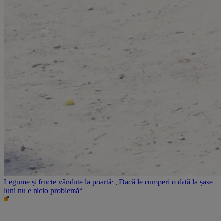
Legume și fructe vândute la poartă: „Dacă le cumperi o dată la șase
luni nu e nicio problemă“