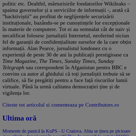
politic etc. Dealtfel, mărturisirile fondatorilor Wikileaks –
spaima guvernelor și a serviciilor de informații -, arată că
”hacktiviștii” au profitat de neglijențele securizării
instituționale, bazându-se pe cunoștințele lor excepționale
în materie de computere. Tot ei au semnalat cât de naiv și
necalificat folosesc jurnaliștii Internetul, neoferind niciun
fel de garanții de confidențialitate surselor de la care obțin
informații. Alan Pearce, jurnalistul londonez cu o
experiență de peste 30 de ani la publicații prestigioase ca
Time Magazine, The Times, Sunday Times, Sunday
Telegraph
sau corespondent în Afganistan pentru BBC e
convins ca autor al ghidului că toți jurnaliștii trebuie să se
califice, să fie pregătiți pentru a face față riscurilor lumii
virtuale. Până la urmă calitatea democrației ține și de
vigilența lor.
Citeste tot articolul si comenteaza pe Contributors.ro
Ultima oră
Momente de panică la KuPS - U Craiova. Abia se ținea pe picioare