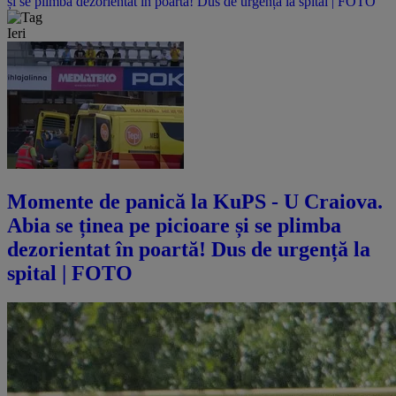
și se plimba dezorientat în poartă! Dus de urgență la spital | FOTO
Ieri
Momente de panică la KuPS - U Craiova.
Abia se ținea pe picioare și se plimba
dezorientat în poartă! Dus de urgență la
spital | FOTO