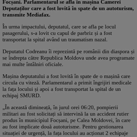
Focșani. Parlamentarul se afla în mașina Camerei
Deputaților care a fost lovită în spate de un autoturism,
transmite Mediafax.
În urma impactului, deputatul, care se afla pe locul
pasagerului, s-a lovit cu capul de parbriz și a fost
transportat la spital având un traumatism nazal.
Deputatul Codreanu îi reprezintă pe românii din diaspora și
se îndrepta către Republica Moldova unde avea programate
mai multe întâlniri oficiale.
Mașina deputatului a fost lovită în spate de o mașină care
circula cu viteză. Parlamentarul a primit îngrijiri medicale
la fața locului și apoi a fost transportat la spital de un
echipaj SMURD.
„În această dimineață, în jurul orei 06:20, pompierii
militari au fost solicitați să intervină la un accident rutier
produs în municipiul Focșani, pe Calea Moldovei, în care
au fost implicate două autoturisme. Pentru gestionarea
situației de urgență, la fața locului au acționat 2 echipaje