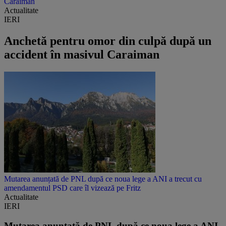
Caraiman
Actualitate
IERI
Anchetă pentru omor din culpă după un
accident în masivul Caraiman
Mutarea anunțată de PNL după ce noua lege a ANI a trecut cu
amendamentul PSD care îl vizează pe Fritz
Actualitate
IERI
Mutarea anunțată de PNL după ce noua lege a ANI