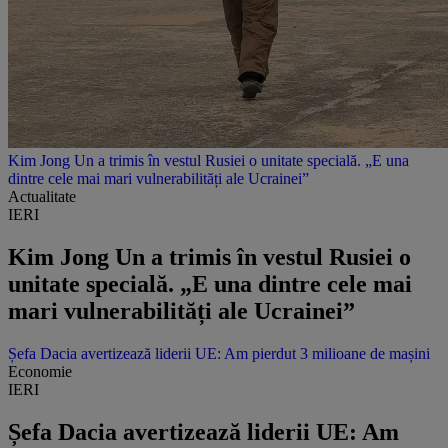
Kim Jong Un a trimis în vestul Rusiei o unitate specială. „E una
dintre cele mai mari vulnerabilități ale Ucrainei”
Actualitate
IERI
Kim Jong Un a trimis în vestul Rusiei o
unitate specială. „E una dintre cele mai
mari vulnerabilități ale Ucrainei”
Șefa Dacia avertizează liderii UE: Am pierdut 3 milioane de mașini
Economie
IERI
Șefa Dacia avertizează liderii UE: Am