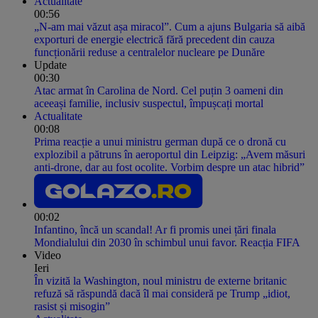
Actualitate
00:56
„N-am mai văzut așa miracol”. Cum a ajuns Bulgaria să aibă
exporturi de energie electrică fără precedent din cauza
funcționării reduse a centralelor nucleare pe Dunăre
Update
00:30
Atac armat în Carolina de Nord. Cel puțin 3 oameni din
aceeași familie, inclusiv suspectul, împușcați mortal
Actualitate
00:08
Prima reacție a unui ministru german după ce o dronă cu
explozibil a pătruns în aeroportul din Leipzig: „Avem măsuri
anti-drone, dar au fost ocolite. Vorbim despre un atac hibrid”
00:02
Infantino, încă un scandal! Ar fi promis unei țări finala
Mondialului din 2030 în schimbul unui favor. Reacția FIFA
Video
Ieri
În vizită la Washington, noul ministru de externe britanic
refuză să răspundă dacă îl mai consideră pe Trump „idiot,
rasist și misogin”