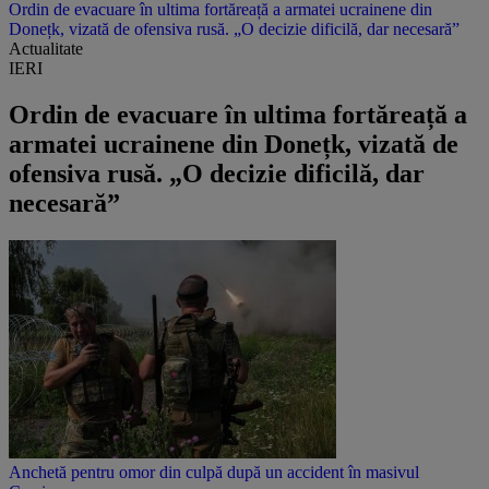
Ordin de evacuare în ultima fortăreață a armatei ucrainene din
Donețk, vizată de ofensiva rusă. „O decizie dificilă, dar necesară”
Actualitate
IERI
Ordin de evacuare în ultima fortăreață a
armatei ucrainene din Donețk, vizată de
ofensiva rusă. „O decizie dificilă, dar
necesară”
Anchetă pentru omor din culpă după un accident în masivul