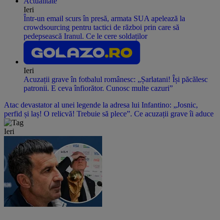
Actualitate
Ieri
Într-un email scurs în presă, armata SUA apelează la
crowdsourcing pentru tactici de război prin care să
pedepsească Iranul. Ce le cere soldaților
Ieri
Acuzații grave în fotbalul românesc: „Șarlatani! Își păcălesc
patronii. E ceva înfiorător. Cunosc multe cazuri”
Atac devastator al unei legende la adresa lui Infantino: „Josnic,
perfid și laș! O relicvă! Trebuie să plece”. Ce acuzații grave îi aduce
Ieri