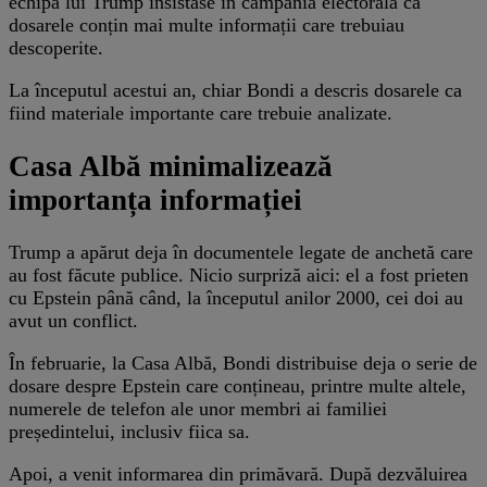
echipa lui Trump insistase în campania electorală că
dosarele conțin mai multe informații care trebuiau
descoperite.
La începutul acestui an, chiar Bondi a descris dosarele ca
fiind materiale importante care trebuie analizate.
Casa Albă minimalizează
importanța informației
Trump a apărut deja în documentele legate de anchetă care
au fost făcute publice. Nicio surpriză aici: el a fost prieten
cu Epstein până când, la începutul anilor 2000, cei doi au
avut un conflict.
În februarie, la Casa Albă, Bondi distribuise deja o serie de
dosare despre Epstein care conțineau, printre multe altele,
numerele de telefon ale unor membri ai familiei
președintelui, inclusiv fiica sa.
Apoi, a venit informarea din primăvară. După dezvăluirea