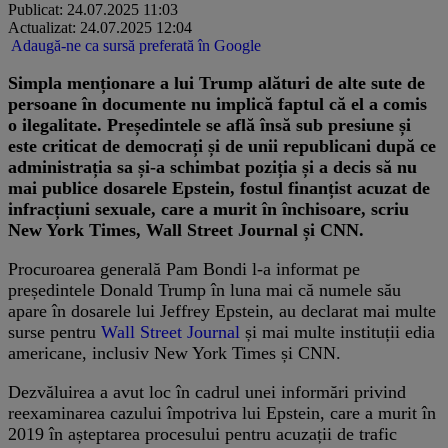
Publicat: 24.07.2025 11:03
Actualizat: 24.07.2025 12:04
Adaugă-ne ca sursă preferată în Google
Simpla menționare a lui Trump alături de alte sute de
persoane în documente nu implică faptul că el a comis
o ilegalitate. Președintele se află însă sub presiune și
este criticat de democrați și de unii republicani după ce
administrația sa și-a schimbat poziția și a decis să nu
mai publice dosarele Epstein, fostul finanțist acuzat de
infracțiuni sexuale, care a murit în închisoare, scriu
New York Times, Wall Street Journal și CNN.
Procuroarea generală Pam Bondi l-a informat pe
președintele Donald Trump în luna mai că numele său
apare în dosarele lui Jeffrey Epstein, au declarat mai multe
surse pentru
Wall Street Journal
și mai multe instituții edia
americane, inclusiv New York Times și CNN.
Dezvăluirea a avut loc în cadrul unei informări privind
reexaminarea cazului împotriva lui Epstein, care a murit în
2019 în așteptarea procesului pentru acuzații de trafic