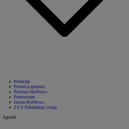
Redacția
Premii și granturi
Produse HotNews
Parteneriate
Istoria HotNews
ZYX Publishing Group
Agentii