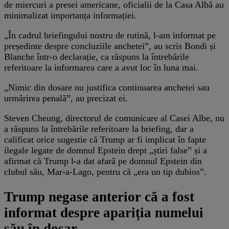
de miercuri a presei americane, oficialii de la Casa Albă au
minimalizat importanța informației.
„În cadrul briefingului nostru de rutină, l-am informat pe
președinte despre concluziile anchetei”, au scris Bondi și
Blanche într-o declarație, ca răspuns la întrebările
referitoare la informarea care a avut loc în luna mai.
„Nimic din dosare nu justifica continuarea anchetei sau
urmărirea penală”, au precizat ei.
Steven Cheung, directorul de comunicare al Casei Albe, nu
a răspuns la întrebările referitoare la briefing, dar a
calificat orice sugestie că Trump ar fi implicat în fapte
ilegale legate de domnul Epstein drept „știri false” și a
afirmat că Trump l-a dat afară pe domnul Epstein din
clubul său, Mar-a-Lago, pentru că „era un tip dubios”.
Trump negase anterior că a fost
informat despre apariția numelui
său în dosar