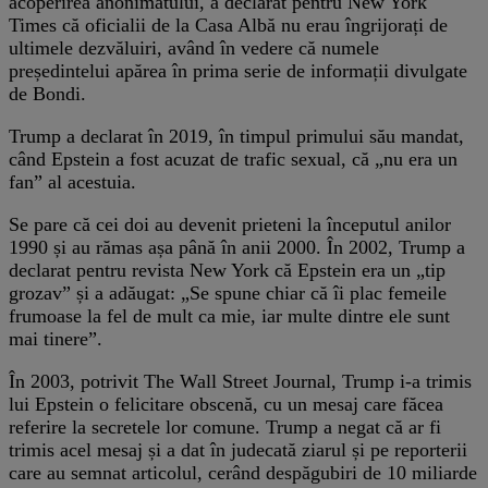
acoperirea anonimatului, a declarat pentru New York
Times că oficialii de la Casa Albă nu erau îngrijorați de
ultimele dezvăluiri, având în vedere că numele
președintelui apărea în prima serie de informații divulgate
de Bondi.
Trump a declarat în 2019, în timpul primului său mandat,
când Epstein a fost acuzat de trafic sexual, că „nu era un
fan” al acestuia.
Se pare că cei doi au devenit prieteni la începutul anilor
1990 și au rămas așa până în anii 2000. În 2002, Trump a
declarat pentru revista New York că Epstein era un „tip
grozav” și a adăugat: „Se spune chiar că îi plac femeile
frumoase la fel de mult ca mie, iar multe dintre ele sunt
mai tinere”.
În 2003, potrivit The Wall Street Journal, Trump i-a trimis
lui Epstein o felicitare obscenă, cu un mesaj care făcea
referire la secretele lor comune. Trump a negat că ar fi
trimis acel mesaj și a dat în judecată ziarul și pe reporterii
care au semnat articolul, cerând despăgubiri de 10 miliarde