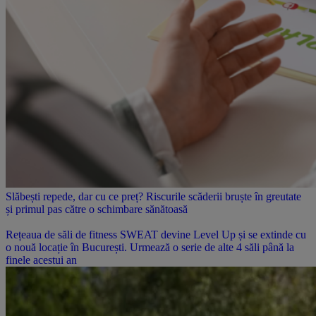
Slăbești repede, dar cu ce preț? Riscurile scăderii bruște în greutate
și primul pas către o schimbare sănătoasă
Rețeaua de săli de fitness SWEAT devine Level Up și se extinde cu
o nouă locație în București. Urmează o serie de alte 4 săli până la
finele acestui an