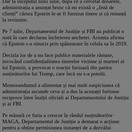
Dar la începutul lunii iulie, după ce a cercetat dosarele,
administrația a anunțat brusc că nu există o „listă de
clienți” cărora Epstein le-ar fi furnizat tinere și că renunță
la revizuire.
Pe 7 iulie, Departamentul de Justiție și FBI au publicat o
notă în care declarau încheierea anchetei. Aceasta afirma
că Epstein s-a sinucis prin spânzurare în celula sa în 2019.
Decizia lor de a nu face publice materialele rămase,
invocând confidențialitatea tinerelor victime și martori ai
lui Epstein, a provocat o reacție furioasă din partea
susținătorilor lui Trump, care încă nu s-a potolit.
Memorandumul a alimentat și mai mult suspiciunea că
administrația ascunde ceva și a dus la acuzații furioase
reciproce între înalții oficiali ai Departamentului de Justiție
și ai FBI.
Pe măsură ce furia a crescut în rândul susținătorilor
MAGA, Departamentul de Justiție a demarat o acțiune
pentru a obține permisiunea instanței de a dezvălui