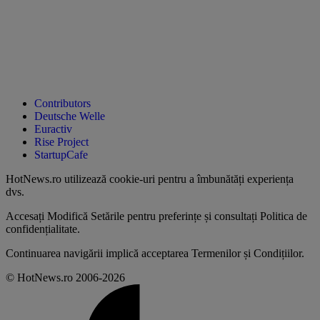
Contributors
Deutsche Welle
Euractiv
Rise Project
StartupCafe
HotNews.ro utilizează
cookie-uri pentru a îmbunătăți experiența
dvs
.
Accesați
Modifică Setările
pentru preferințe și consultați
Politica de
confidențialitate
.
Continuarea navigării implică acceptarea
Termenilor și Condițiilor
.
© HotNews.ro 2006-2026