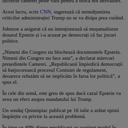
lucrările camerei peste vară pentru a bloca noi dezvăluiri.
Acest lucru, scrie
CNN
, sugerează că nemulțumirea
criticilor administrației Trump nu se va disipa prea curând.
Johnson a asigurat că nu intenționează să mușamalizeze
dosarul Epstein și i-a acuzat pe democrați că fac jocuri
politice.
„Nimeni din Congres nu blochează documentele Epstein.
Nimeni din Congres nu face asta”, a declarat miercuri
președintele Camerei. „Republicanii împiedică democrații
să batjocorească procesul Comisiei de regulament,
deoarece refuzăm să ne implicăm în farsa lor politică”, a
spus el.
În cele din urmă, este greu de spus dacă cazul Epstein va
avea un efect asupra mandatului lui Trump.
Un sondaj Quinnipiac publicat pe 16 iulie a arătat opinii
împărțite cu privire la această problemă.
În timp ce 40% dintre republicani au susținut modul în