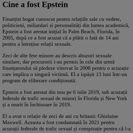
Cine a fost Epstein
Finanțist bogat cunoscut pentru relațiile sale cu vedete,
politicieni, miliardari și personalități din lumea academică,
Epstein a fost arestat inițial în Palm Beach, Florida, în
2005, după ce a fost acuzat că a plătit o fată de 14 ani
pentru a întreține relații sexuale.
Zeci de alte fete minore au descris abuzuri sexuale
similare, dar procurorii i-au permis în cele din urmă
finanțatorului să pledeze vinovat în 2008 pentru o acuzație
care implica o singură victimă. El a ispășit 13 luni într-un
program de eliberare condiționată.
Epstein a fost arestat din nou pe 6 iulie 2019, sub acuzații
federale de trafic sexual de minori în Florida și New York
și a murit în închisoare în 2019.
El a avut o relație de zeci de ani cu britanic Ghislaine
Maxwell. Aceasta a fost condamnată în 2021 pentru
acuzații federale de trafic sexual și conspirație pentru că l-a