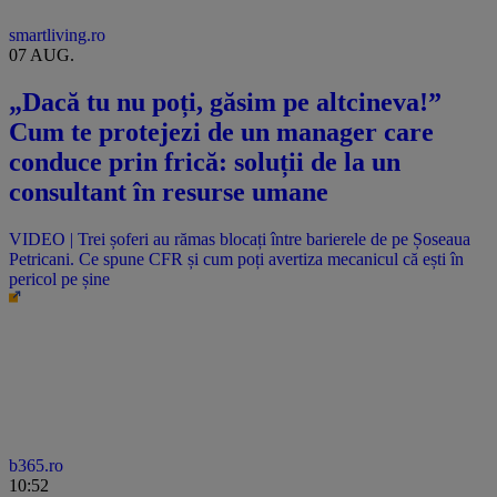
smartliving.ro
07 AUG.
„Dacă tu nu poți, găsim pe altcineva!”
Cum te protejezi de un manager care
conduce prin frică: soluții de la un
consultant în resurse umane
VIDEO | Trei șoferi au rămas blocați între barierele de pe Șoseaua
Petricani. Ce spune CFR și cum poți avertiza mecanicul că ești în
pericol pe șine
b365.ro
10:52