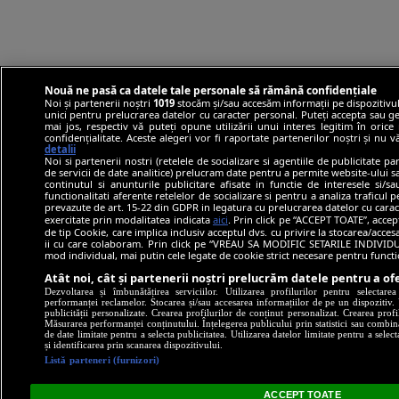
Nouă ne pasă ca datele tale personale să rămână confidențiale
Noi și partenerii noștri
1019
stocăm și/sau accesăm informații pe dispozitivul
unici pentru prelucrarea datelor cu caracter personal. Puteți accepta sau ge
mai jos, respectiv vă puteți opune utilizării unui interes legitim în ori
confidențialitate. Aceste alegeri vor fi raportate partenerilor noștri și nu 
detalii
Noi si partenerii nostri (retelele de socializare si agentiile de publicitate p
de servicii de date analitice) prelucram date pentru a permite website-ului 
continutul si anunturile publicitare afisate in functie de interesele si/s
functionalitati aferente retelelor de socializare si pentru a analiza traficul 
prevazute de art. 15-22 din GDPR in legatura cu prelucrarea datelor cu carac
exercitate prin modalitatea indicata
aici
. Prin click pe “ACCEPT TOATE”, accep
de tip Cookie, care implica inclusiv acceptul dvs. cu privire la stocarea/acce
ii cu care colaboram. Prin click pe “VREAU SA MODIFIC SETARILE INDIVIDUA
mod individual, mai putin cele legate de cookie strict necesare pentru funct
Atât noi, cât și partenerii noștri prelucrăm datele pentru a ofe
Dezvoltarea și îmbunătățirea serviciilor. Utilizarea profilurilor pentru selectare
performanței reclamelor. Stocarea și/sau accesarea informațiilor de pe un dispozitiv. U
publicității personalizate. Crearea profilurilor de conținut personalizat. Crearea profi
Măsurarea performanței conținutului. Înțelegerea publicului prin statistici sau combinaț
de date limitate pentru a selecta publicitatea. Utilizarea datelor limitate pentru a selec
și identificarea prin scanarea dispozitivului.
Listă parteneri (furnizori)
ACCEPT TOATE