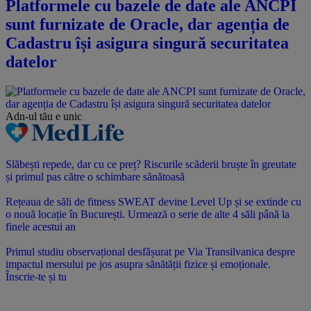
Platformele cu bazele de date ale ANCPI
sunt furnizate de Oracle, dar agenția de
Cadastru își asigura singură securitatea
datelor
Adn-ul tău
e unic
Slăbești repede, dar cu ce preț? Riscurile scăderii bruște în greutate
și primul pas către o schimbare sănătoasă
Rețeaua de săli de fitness SWEAT devine Level Up și se extinde cu
o nouă locație în București. Urmează o serie de alte 4 săli până la
finele acestui an
Primul studiu observațional desfășurat pe Via Transilvanica despre
impactul mersului pe jos asupra sănătății fizice și emoționale.
Înscrie-te și tu