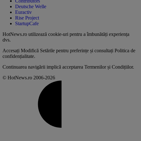
Contributors
Deutsche Welle
Euractiv
Rise Project
StartupCafe
HotNews.ro utilizează
cookie-uri pentru a îmbunătăți experiența
dvs
.
Accesați
Modifică Setările
pentru preferințe și consultați
Politica de
confidențialitate
.
Continuarea navigării implică acceptarea
Termenilor și Condițiilor
.
© HotNews.ro 2006-2026