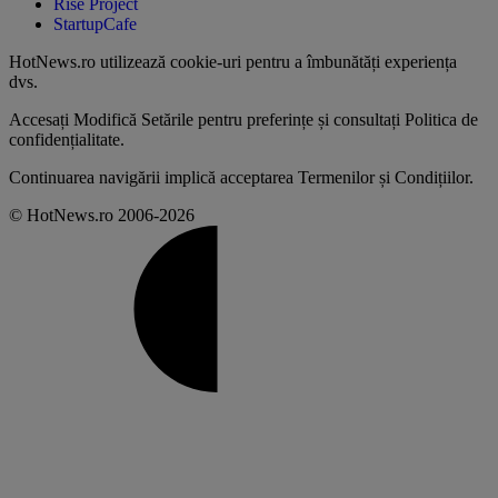
Rise Project
StartupCafe
HotNews.ro utilizează
cookie-uri pentru a îmbunătăți experiența
dvs
.
Accesați
Modifică Setările
pentru preferințe și consultați
Politica de
confidențialitate
.
Continuarea navigării implică acceptarea
Termenilor și Condițiilor
.
© HotNews.ro 2006-2026