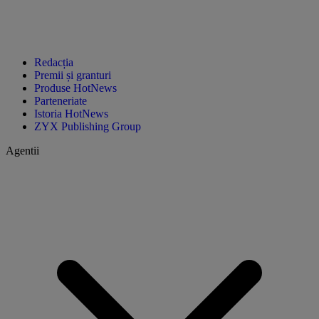
Redacția
Premii și granturi
Produse HotNews
Parteneriate
Istoria HotNews
ZYX Publishing Group
Agentii