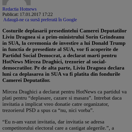
Redactia Hotnews
Publicat: 17.01.2017 17:22
Adaugă-ne ca sursă preferată în Google
Costurile deplasarii presedintelui Camerei Deputatilor
Liviu Dragnea si a prim-ministrului Sorin Grindeanu
in SUA, la ceremonia de investire a lui Donald Trump
in functia de presedinte al SUA, vor fi acoperite de
Partidul Social Democrat, a declarat marti pentru
HotNews Mircea Draghici, trezorier al social-
democratilor. Pe de alta parte, Liviu Dragnea declara
luni ca deplasarea in SUA va fi platita din fondurile
Camerei Deputatilor.
Mircea Draghici a declarat pentru HotNews ca partidul va
plati pentru “deplasare, cazare si masara”. Intrebat daca
invitatia a implicat vreo donatie catre organizator,
trezorierul PSD a spus ca “nu, nici vorba”.
“Eu n-am vazut invitatia, dar invitatia se adresa
competitorului electoral care a castigat alegerile.”, a