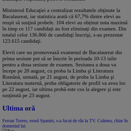
Ministerul Educaţiei a centralizat rezultatele obţinute la
Bacalaureat, iar statistica arată că 67,7% dintre elevi au
reuşit să susţină probele. 104 elevi au obținut nota maximă
în timp ce 117 candidați au fost eliminați din examen. Din
totalul celor 136.866 de candidaţi înscrişi, s-au prezentat
123.615 candidaţi.
Elevii care nu promovează examenul de Bacalaureat din
prima sesiune pot să se înscrie în perioada 10-13 iulie
pentru a doua sesiune de examen. Sesiunea a doua va
începe pe 20 august, cu proba la Limba şi Literatura
Română, urmată, pe 21 august, de proba la Limba şi
Literatura maternă, proba obligatorie de profil va avea loc
pe 22 august, iar ultima probă este cea la alegere şi este
susţinută pe 23 august.
Ultima oră
Ferran Torres, eroul Spaniei, s-a facut de râs la TV. Culmea, chiar în
domeniul lui