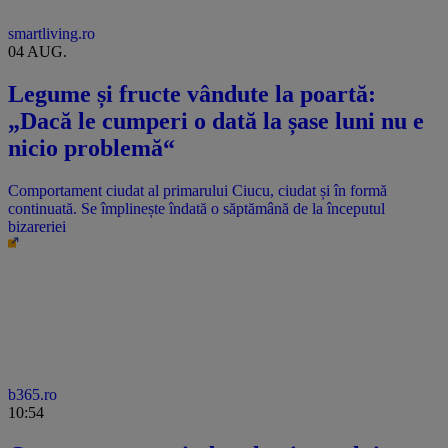
smartliving.ro
04 AUG.
Legume și fructe vândute la poartă:
„Dacă le cumperi o dată la șase luni nu e
nicio problemă“
Comportament ciudat al primarului Ciucu, ciudat și în formă
continuată. Se împlinește îndată o săptămână de la începutul
bizareriei
b365.ro
10:54