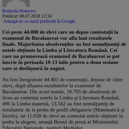
Redactia Hotnews
Publicat: 08.07.2018 12:34
Adaugă-ne ca sursă preferată în Google
Cei peste 44.000 de elevi care au depus contestații la
examenul de Bacalaureat vor afla luni rezultatele
finale. Majoritatea absolvenților au fost nemulțumiți de
notele obținute la Limba și Literatura Română. Cei
care nu promovează examenul de Bacalaureat se pot
înscrie în perioada 10-13 iulie pentru a doua sesiune
care se desfășoară în august.
Au fost înregistrate 44.401 de contestaţii, depuse de către
elevi, după afişarea rezultatelor la examenul de
Bacalaureat. Din acest număr, 18.705 de absolvenţi de
liceu au contestat notele la Limba şi Literatura Română,
496 la Limba maternă, 13.542 au fost nemulţumiţi de
rezultatele de la proba de profil obligatorie (Matematică şi
Istorie), iar 11.658 de elevi au contestat notele obţinute la
proba la alegere, anunţă Biroul de presă al Ministerului
Educaţiei Naţionale, potrivit Mediafax.