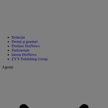
Redacția
Premii și granturi
Produse HotNews
Parteneriate
Istoria HotNews
ZYX Publishing Group
Agentii