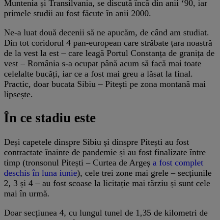
Muntenia și Transilvania, se discută încă din anii ‘90, iar
primele studii au fost făcute în anii 2000.
Ne-a luat două decenii să ne apucăm, de când am studiat.
Din tot coridorul 4 pan-european care străbate țara noastră
de la vest la est – care leagă Portul Constanța de granița de
vest – România s-a ocupat până acum să facă mai toate
celelalte bucăți, iar ce a fost mai greu a lăsat la final.
Practic, doar bucata Sibiu – Pitești pe zona montană mai
lipsește.
În ce stadiu este
Deși capetele dinspre Sibiu și dinspre Pitești au fost
contractate înainte de pandemie și au fost finalizate între
timp (tronsonul Pitești – Curtea de Argeș
a fost complet
deschis în luna iunie
), cele trei zone mai grele – secțiunile
2, 3 și 4 – au fost scoase la licitație mai târziu și sunt cele
mai în urmă.
Doar secțiunea 4, cu lungul tunel de 1,35 de kilometri de