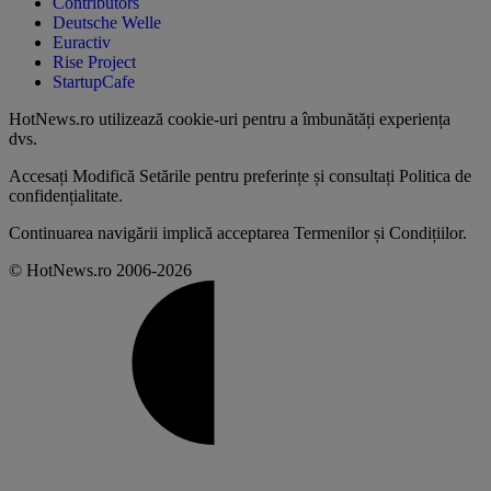
Contributors
Deutsche Welle
Euractiv
Rise Project
StartupCafe
HotNews.ro utilizează
cookie-uri pentru a îmbunătăți experiența
dvs
.
Accesați
Modifică Setările
pentru preferințe și consultați
Politica de
confidențialitate
.
Continuarea navigării implică acceptarea
Termenilor și Condițiilor
.
© HotNews.ro 2006-2026