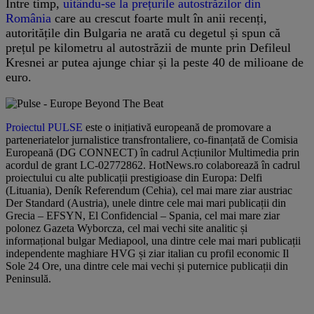
Între timp,
uitându-se la prețurile autostrăzilor din
România
care au crescut foarte mult în anii recenți,
autoritățile din Bulgaria ne arată cu degetul și spun că
prețul pe kilometru al autostrăzii de munte prin Defileul
Kresnei ar putea ajunge chiar și la peste 40 de milioane de
euro.
Proiectul PULSE
este o inițiativă europeană de promovare a
parteneriatelor jurnalistice transfrontaliere, co-finanțată de Comisia
Europeană (DG CONNECT) în cadrul Acțiunilor Multimedia prin
acordul de grant LC-02772862. HotNews.ro colaborează în cadrul
proiectului cu alte publicații prestigioase din Europa: Delfi
(Lituania), Deník Referendum (Cehia), cel mai mare ziar austriac
Der Standard (Austria), unele dintre cele mai mari publicații din
Grecia – EFSYN, El Confidencial – Spania, cel mai mare ziar
polonez Gazeta Wyborcza, cel mai vechi site analitic și
informațional bulgar Mediapool, una dintre cele mai mari publicații
independente maghiare HVG și ziar italian cu profil economic Il
Sole 24 Ore, una dintre cele mai vechi și puternice publicații din
Peninsulă.