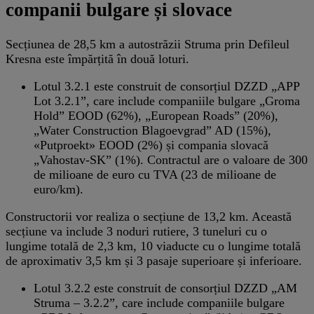
companii bulgare și slovace
Secțiunea de 28,5 km a autostrăzii Struma prin Defileul
Kresna este împărțită în două loturi.
Lotul 3.2.1 este construit de consorțiul DZZD „APP
Lot 3.2.1”, care include companiile bulgare „Groma
Hold” EOOD (62%), „European Roads” (20%),
„Water Construction Blagoevgrad” AD (15%),
«Putproekt» EOOD (2%) și compania slovacă
„Vahostav-SK” (1%). Contractul are o valoare de 300
de milioane de euro cu TVA (23 de milioane de
euro/km).
Constructorii vor realiza o secțiune de 13,2 km. Această
secțiune va include 3 noduri rutiere, 3 tuneluri cu o
lungime totală de 2,3 km, 10 viaducte cu o lungime totală
de aproximativ 3,5 km și 3 pasaje superioare și inferioare.
Lotul 3.2.2 este construit de consorțiul DZZD „AM
Struma – 3.2.2”, care include companiile bulgare