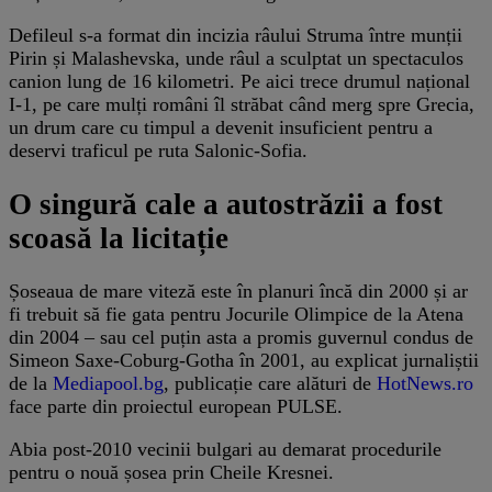
Defileul s-a format din incizia râului Struma între munții
Pirin și Malashevska, unde râul a sculptat un spectaculos
canion lung de 16 kilometri. Pe aici trece drumul național
I-1, pe care mulți români îl străbat când merg spre Grecia,
un drum care cu timpul a devenit insuficient pentru a
deservi traficul pe ruta Salonic-Sofia.
O singură cale a autostrăzii a fost
scoasă la licitație
Șoseaua de mare viteză este în planuri încă din 2000 și ar
fi trebuit să fie gata pentru Jocurile Olimpice de la Atena
din 2004 – sau cel puțin asta a promis guvernul condus de
Simeon Saxe-Coburg-Gotha în 2001, au explicat jurnaliștii
de la
Mediapool.bg
, publicație care alături de
HotNews.ro
face parte din proiectul european PULSE.
Abia post-2010 vecinii bulgari au demarat procedurile
pentru o nouă șosea prin Cheile Kresnei.