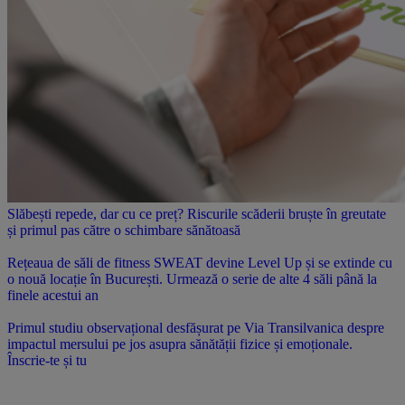
Slăbești repede, dar cu ce preț? Riscurile scăderii bruște în greutate
și primul pas către o schimbare sănătoasă
Rețeaua de săli de fitness SWEAT devine Level Up și se extinde cu
o nouă locație în București. Urmează o serie de alte 4 săli până la
finele acestui an
Primul studiu observațional desfășurat pe Via Transilvanica despre
impactul mersului pe jos asupra sănătății fizice și emoționale.
Înscrie-te și tu