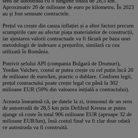
sens de autostradă cu o lungime totală de 28,5 km.
Aproximativ 20 de milioane de euro pe kilometru. În 2023
au și fost semnate contractele.
Prețul va crește din cauza inflației și a altor factori precum
scumpirile care au afectat piața materialelor de construcții,
iar ajustarea valorii contractuale va fi făcută pe baza unei
metodologii de indexare a prețurilor, similară cu cea
utilizată în România.
Potrivit șefului API (compania Bulgară de Drumuri),
Yordan Valchev, costul ar putea crește cu cel puțin încă 20
de milioane de euro/km, practic o dublare. Conform legii,
prețul contractului poate crește legal cu până la 302
milioane EUR (50% din valoarea inițială a contractului).
Aceasta înseamnă că, pe datele la zi, tronsonul de un sens
de autostradă de 28,5 km prin Defileul Kresna ar putea
ajunge să coste în total 906 milioane EUR (aproape 32 de
milioane EUR/km), însă costul final va fi clar doar odată
ce autostrada va fi construită.