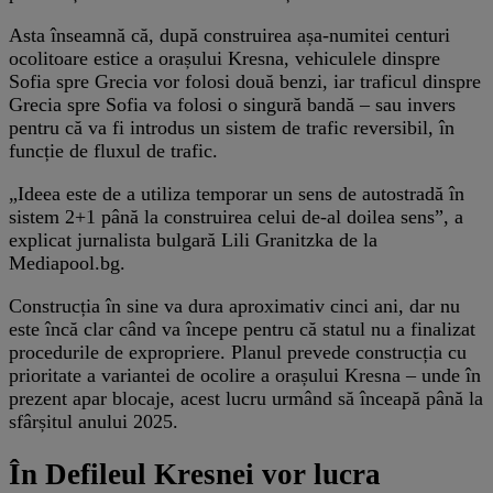
Asta înseamnă că, după construirea așa-numitei centuri
ocolitoare estice a orașului Kresna, vehiculele dinspre
Sofia spre Grecia vor folosi două benzi, iar traficul dinspre
Grecia spre Sofia va folosi o singură bandă – sau invers
pentru că va fi introdus un sistem de trafic reversibil, în
funcție de fluxul de trafic.
„Ideea este de a utiliza temporar un sens de autostradă în
sistem 2+1 până la construirea celui de-al doilea sens”, a
explicat jurnalista bulgară Lili Granitzka de la
Mediapool.bg.
Construcția în sine va dura aproximativ cinci ani, dar nu
este încă clar când va începe pentru că statul nu a finalizat
procedurile de expropriere. Planul prevede construcția cu
prioritate a variantei de ocolire a orașului Kresna – unde în
prezent apar blocaje, acest lucru urmând să înceapă până la
sfârșitul anului 2025.
În Defileul Kresnei vor lucra