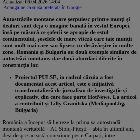
Actualizat: 06.04.2026 14:04
Adaugă-ne ca sursă preferată în Google
Autostrăzile montane care șerpuiesc printre munți și
dealuri sunt deja o imagine banală în vestul Europei,
însă pe măsură ce șoferii se apropie de estul
continentului, șoselele de mare viteză care taie munții
sunt mult mai rare sau lipsesc cu desăvârșire în multe
zone. România și Bulgaria au două exemple similare de
autostrăzi montane, dar două abordări diferite în
construcția lor.
Proiectul PULSE, în cadrul căruia a fost
documentat acest articol, este o inițiativă
transfrontalieră de jurnalism de investigație și
explicativ, din care face parte HotNews. La articol
a contribuit și Lilly Granitska (Mediapool.bg,
Bulgaria)
România a început să lucreze la prima sa autostradă
montană veritabilă – A1 Sibiu-Pitești – abia în ultimii ani,
deși despre această conexiune peste Carpați, între