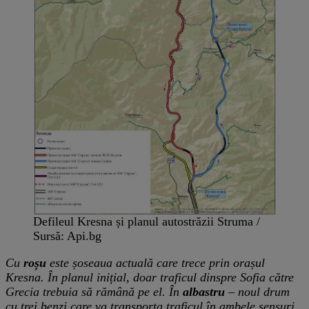
Defileul Kresna și planul autostrăzii Struma /
Sursă: Api.bg
Cu
roșu
este șoseaua actuală care trece prin orașul
Kresna. În planul inițial, doar traficul dinspre Sofia către
Grecia trebuia să rămână pe el. În
albastru
– noul drum
cu trei benzi care va transporta traficul în ambele sensuri.