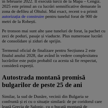
în februarie 2022. Îl execută turcii de la Mapa – Cengiz.
2025 este primul an cu lucrări semnificative demarate în
zona de defileu al Oltului. Mai exact, recent s-a primit
autorizația de construire
pentru tunelul forat de 900 de
metri de la Robești.
Pe tronson mai sunt alte șase tuneluri de forat, la pachet cu
zeci de poduri, pasaje și viaducte. Plus numeroase lucrări
de consolidare și ziduri de sprijin.
Termenul oficial de finalizare pentru Secțiunea 2 este
finalul anului 2028, dar având în vedere complexitatea
lucrărilor este puțin probabil ca acesta să fie respectat,
consideră experții.
Autostrada montană promisă
bulgarilor de peste 25 de ani
Similar, la sud de Dunăre, vecinii din Bulgaria se
confruntă și ei cu o situație similară: de pe coridorul care
leagă Grecia de Salonic, cu o bucată montană de