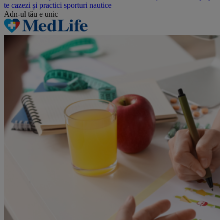
Adn-ul tău
e unic