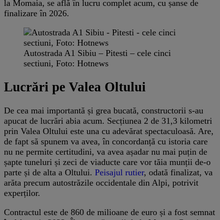
la Momaia, se află în lucru complet acum, cu șanse de
finalizare în 2026.
Autostrada A1 Sibiu – Pitesti – cele cinci
sectiuni, Foto: Hotnews
Lucrări pe Valea Oltului
De cea mai importantă și grea bucată, constructorii s-au
apucat de lucrări abia acum. Secțiunea 2 de 31,3 kilometri
prin Valea Oltului este una cu adevărat spectaculoasă. Are,
de fapt să spunem va avea, în concordanță cu istoria care
nu ne permite certitudini, va avea așadar nu mai puțin de
șapte tuneluri și zeci de viaducte care vor tăia munții de-o
parte și de alta a Oltului.
Peisajul rutier
, odată finalizat, va
arăta precum autostrăzile occidentale din Alpi, potrivit
experților.
Contractul este de 860 de milioane de euro și a fost semnat