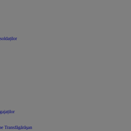
soldaților
gajaților
e pe Transfăgărăşan