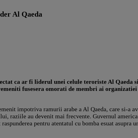
lider Al Qaeda
tat ca ar fi liderul unei celule teroriste Al Qaeda s
 yemeniti fusesera omorati de membri ai organizatiei 
enit impotriva ramurii arabe a Al Qaeda, care si-a avut
i, raziile au devenit mai frecvente. Guvernul american 
t raspunderea pentru atentatul cu bomba esuat asupra un