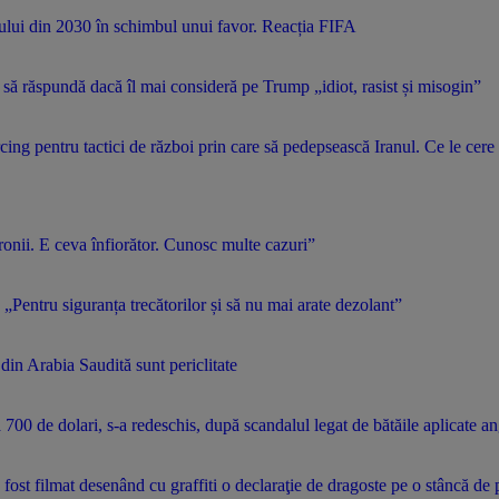
alului din 2030 în schimbul unui favor. Reacția FIFA
ă să răspundă dacă îl mai consideră pe Trump „idiot, rasist și misogin”
ng pentru tactici de război prin care să pedepsească Iranul. Ce le cere 
ronii. E ceva înfiorător. Cunosc multe cazuri”
 „Pentru siguranța trecătorilor și să nu mai arate dezolant”
 din Arabia Saudită sunt periclitate
00 de dolari, s-a redeschis, după scandalul legat de bătăile aplicate an
a fost filmat desenând cu graffiti o declaraţie de dragoste pe o stâncă d