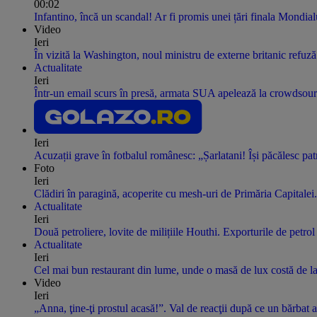
00:02
Infantino, încă un scandal! Ar fi promis unei țări finala Mondi
Video
Ieri
În vizită la Washington, noul ministru de externe britanic refuz
Actualitate
Ieri
Într-un email scurs în presă, armata SUA apelează la crowdsourci
Ieri
Acuzații grave în fotbalul românesc: „Șarlatani! Își păcălesc pat
Foto
Ieri
Clădiri în paragină, acoperite cu mesh-uri de Primăria Capitalei.
Actualitate
Ieri
Două petroliere, lovite de milițiile Houthi. Exporturile de petrol
Actualitate
Ieri
Cel mai bun restaurant din lume, unde o masă de lux costă de la 7
Video
Ieri
„Anna, ţine-ţi prostul acasă!”. Val de reacţii după ce un bărbat 