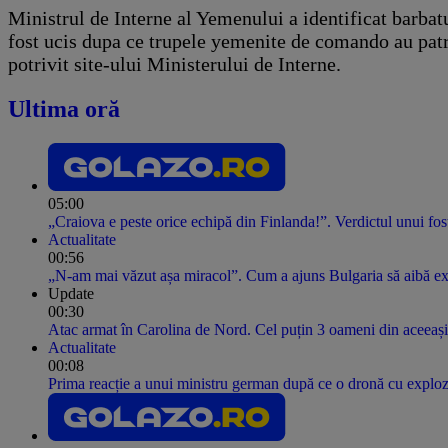
Ministrul de Interne al Yemenului a identificat barbat
fost ucis dupa ce trupele yemenite de comando au patr
potrivit site-ului Ministerului de Interne.
Ultima oră
05:00
„Craiova e peste orice echipă din Finlanda!”. Verdictul unui fost
Actualitate
00:56
„N-am mai văzut așa miracol”. Cum a ajuns Bulgaria să aibă expo
Update
00:30
Atac armat în Carolina de Nord. Cel puțin 3 oameni din aceeași 
Actualitate
00:08
Prima reacție a unui ministru german după ce o dronă cu explozi