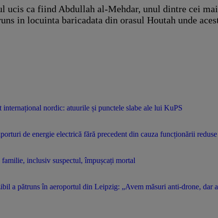
ul ucis ca fiind Abdullah al-Mehdar, unul dintre cei mai
uns in locuinta baricadata din orasul Houtah unde acest
 internațional nordic: atuurile și punctele slabe ale lui KuPS
rturi de energie electrică fără precedent din cauza funcționării reduse
familie, inclusiv suspectul, împușcați mortal
bil a pătruns în aeroportul din Leipzig: „Avem măsuri anti-drone, dar a