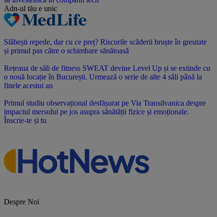
Adn-ul tău
e unic
Slăbești repede, dar cu ce preț? Riscurile scăderii bruște în greutate
și primul pas către o schimbare sănătoasă
Rețeaua de săli de fitness SWEAT devine Level Up și se extinde cu
o nouă locație în București. Urmează o serie de alte 4 săli până la
finele acestui an
Primul studiu observațional desfășurat pe Via Transilvanica despre
impactul mersului pe jos asupra sănătății fizice și emoționale.
Înscrie-te și tu
Despre Noi