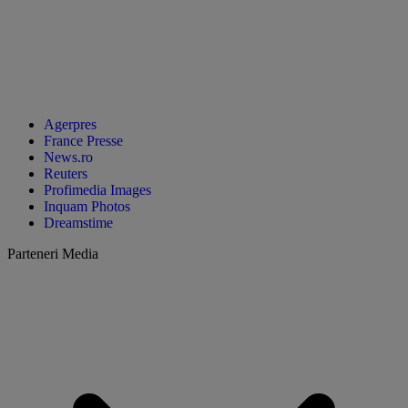
Agerpres
France Presse
News.ro
Reuters
Profimedia Images
Inquam Photos
Dreamstime
Parteneri Media