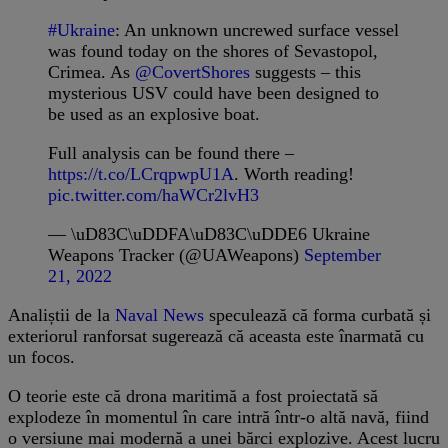
#Ukraine
: An unknown uncrewed surface vessel
was found today on the shores of Sevastopol,
Crimea. As
@CovertShores
suggests – this
mysterious USV could have been designed to
be used as an explosive boat.
Full analysis can be found there –
https://t.co/LCrqpwpU1A
. Worth reading!
pic.twitter.com/haWCr2lvH3
— \uD83C\uDDFA\uD83C\uDDE6 Ukraine
Weapons Tracker (@UAWeapons)
September
21, 2022
Analiștii de la
Naval News
speculează că forma curbată și
exteriorul ranforsat sugerează că aceasta este înarmată cu
un focos.
O teorie este că drona maritimă a fost proiectată să
explodeze în momentul în care intră într-o altă navă, fiind
o versiune mai modernă a unei bărci explozive. Acest lucru