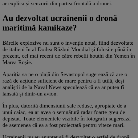
ar explica și senzorii din partea frontală a dronei.
Au dezvoltat ucrainenii o dronă
maritimă kamikaze?
Bărcile explozive nu sunt o invenție nouă, fiind dezvoltate
de italieni în al Doilea Război Mondial și folosite până în
prezent, cel mai recent de către rebelii houthi din Yemen în
Marea Roșie.
Apariția sa pe o plajă din Sevastopol sugerează că are o
rază de acțiune suficient de mare pentru a fi utilă, deși
analiștii de la Naval News speculează că ea ar putea fi
lansată și dintr-un avion.
În plus, datorită dimensiunii sale reduse, apropiate de a
unui caiac, ea ar avea o semnătură radar foarte greu de
depistat. Toate elementele vizibile în fotografii sugerează
de asemenea că ea a fost proiectată pentru viteze mari.
Ucrainenii nu au anunțat să fi dezvoltat o astfel de dronă