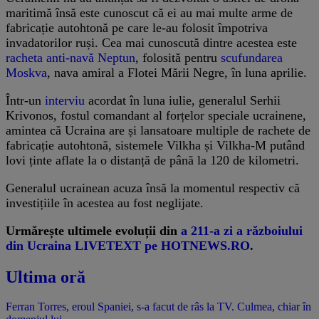
maritimă însă este cunoscut că ei au mai multe arme de
fabricație autohtonă pe care le-au folosit împotriva
invadatorilor ruși. Cea mai cunoscută dintre acestea este
racheta anti-navă Neptun
, folosită pentru
scufundarea
Moskva
, nava amiral a Flotei Mării Negre, în luna aprilie.
Într-un
interviu
acordat în luna iulie, generalul Serhii
Krivonos, fostul comandant al forțelor speciale ucrainene,
amintea că Ucraina are și lansatoare multiple de rachete de
fabricație autohtonă, sistemele Vilkha și Vilkha-M putând
lovi ținte aflate la o distanță de până la 120 de kilometri.
Generalul ucrainean acuza însă la momentul respectiv că
investițiile în acestea au fost neglijate.
Urmărește ultimele evoluții din
a 211-a zi a războiului
din Ucraina LIVETEXT pe HOTNEWS.RO
.
Ultima oră
Ferran Torres, eroul Spaniei, s-a facut de râs la TV. Culmea, chiar în