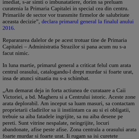
imediat, s-ar simti o imbunatatiere, dorim sa preluam
curatenia la Primaria Capitalei in special cea din centru.
Primariile de sector vor transmite firmelor de salubritate
aceasta decizie”,
declara primarul general la finalul anului
2016.
Reparararea dalelor de pe acest trotuar tine de Primaria
Capitalei – Administratia Strazilor si pana acum nu s-a
facut nimic.
In luna martie, primarul general a criticat felul cum arata
centrul orasului, catalogandu-l drept murdar si foarte urat,
insa de atunci situatia nu s-a schimbat.
„Am demarat deja in forta actiunea de curataare a Caii
Victoriei, a bd. Magheru si a Centrului istoric. Aceste zone
arata deplorabil. Am inceput sa luam masuri, sa contactam
proprietarii cladirilor sa ii instiintam ca au si ei obligatii,
trebuie sa aiba fatadele ingrijite, sa nu aiba desene pe
pereti. Sunt vitrine nespalate, neingrijite, locuri
abandonate, afise peste afise. Zona centrala a orasului arata
foarte murdar si foarte urat. Ii rugam sa isi curetete