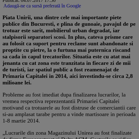
Publicat: 04.07.2017 17:56
Adaugă-ne ca sursă preferată în Google
Piata Unirii, una dintre cele mai importante piete
publice din Bucuresti, e plina de gunoaie, pavajul de pe
trotuar este sarit, mobilierul urban degradat, iar
stalpisorii separatori scosi. In plus, cateva prisme care
au folosit ca suport pentru reclame sunt abandonate si
proptite cu pietre, la o furtuna mai puternica riscand
sa cada in capul trecatorilor. Situatia este cu atat mai
jenanta cu cat zona este tranzitata in fiecare zi de mii
de turisti, iar spatiul public a fost reamenajat de
Primaria Capitalei in 2014, aici investindu-se circa 2,8
milioane lei.
Probleme au fost imediat dupa finalizarea lucrarilor, la
vremea respectiva reprezentantii Primariei Capitalei
motivand ca trotuarele au fost distruse de comerciantii care
si-au amplasat tarabe pentru a vinde martisoare in perioada
1-8 martie 2014.
„Lucrarile din zona Magazinului Unirea au fost finalizate