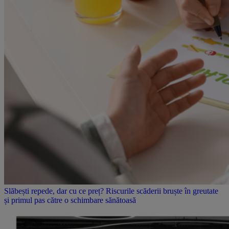
Slăbești repede, dar cu ce preț? Riscurile scăderii bruște în greutate
și primul pas către o schimbare sănătoasă