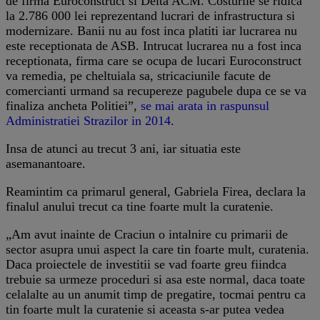
de firma Euroconstruct si Delta ACM. Costurile se ridica
la 2.786 000 lei reprezentand lucrari de infrastructura si
modernizare. Banii nu au fost inca platiti iar lucrarea nu
este receptionata de ASB. Intrucat lucrarea nu a fost inca
receptionata, firma care se ocupa de lucari Euroconstruct
va remedia, pe cheltuiala sa, stricaciunile facute de
comercianti urmand sa recupereze pagubele dupa ce se va
finaliza ancheta Politiei”,
se mai arata in raspunsul
Administratiei Strazilor in 2014
.
Insa de atunci au trecut 3 ani, iar situatia este
asemanantoare.
Reamintim ca primarul general, Gabriela Firea, declara la
finalul anului trecut ca tine foarte mult la curatenie.
„Am avut inainte de Craciun o intalnire cu primarii de
sector asupra unui aspect la care tin foarte mult, curatenia.
Daca proiectele de investitii se vad foarte greu fiindca
trebuie sa urmeze proceduri si asa este normal, daca toate
celalalte au un anumit timp de pregatire, tocmai pentru ca
tin foarte mult la curatenie si aceasta s-ar putea vedea