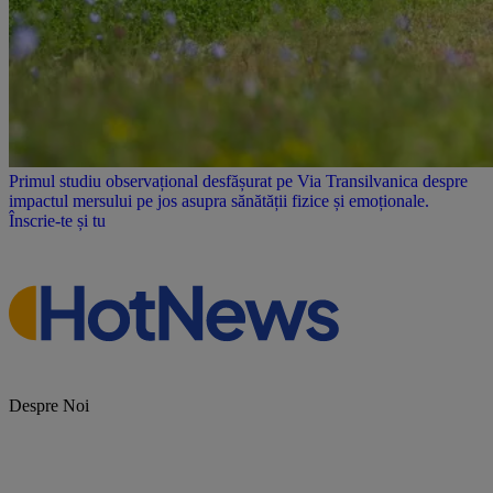
Primul studiu observațional desfășurat pe Via Transilvanica despre
impactul mersului pe jos asupra sănătății fizice și emoționale.
Înscrie-te și tu
Despre Noi