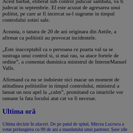
Acest barbat, eliberat sub control judiciar sambata, va fi
judecat in septembrie. El este acuzat de agresarea unui
politist, pe care ar fi incercat sa-l sugrume in timpul
controlului sotiei sale.
Aceasta, o tanara de 20 de ani originara din Antile, a
afirmat ca politistii au provocat incidentele.
„Este inacceptabil ca o persoana ce poarta val sa se
sustraga unui control si, si mai rau, sa atace fortele de
ordine”, a comentat duminica ministrul de InterneManuel
Valls.
Afirmand ca nu se indoieste nici macar un moment de
atitudinea politistilor in timpul controlului, ministrul a
lansat un nou apel la „calm”, promitand ca intaririle vor
ramane la fata locului atat cat va fi necesar.
Ultima oră
Ultima decizie în afaceri. De pe patul de spital, Mircea Lucescu a
votat prelungirea cu 99 de ani a mandatului unui partener. Șase zile