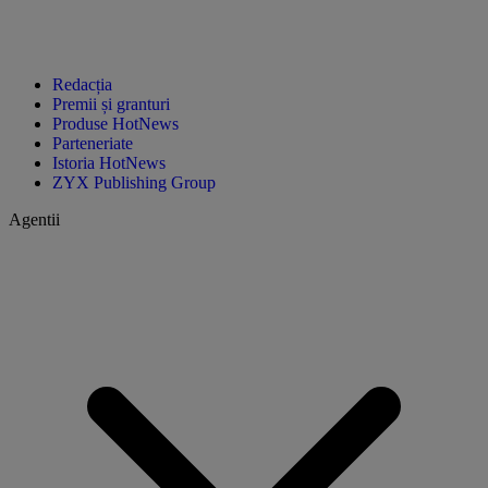
Redacția
Premii și granturi
Produse HotNews
Parteneriate
Istoria HotNews
ZYX Publishing Group
Agentii