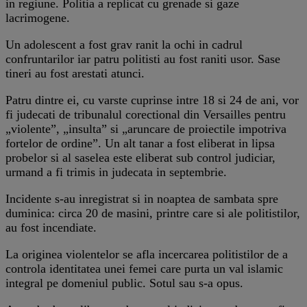
in regiune. Politia a replicat cu grenade si gaze
lacrimogene.
Un adolescent a fost grav ranit la ochi in cadrul
confruntarilor iar patru politisti au fost raniti usor. Sase
tineri au fost arestati atunci.
Patru dintre ei, cu varste cuprinse intre 18 si 24 de ani, vor
fi judecati de tribunalul corectional din Versailles pentru
„violente”, „insulta” si „aruncare de proiectile impotriva
fortelor de ordine”. Un alt tanar a fost eliberat in lipsa
probelor si al saselea este eliberat sub control judiciar,
urmand a fi trimis in judecata in septembrie.
Incidente s-au inregistrat si in noaptea de sambata spre
duminica: circa 20 de masini, printre care si ale politistilor,
au fost incendiate.
La originea violentelor se afla incercarea politistilor de a
controla identitatea unei femei care purta un val islamic
integral pe domeniul public. Sotul sau s-a opus.