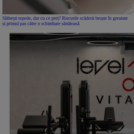
Slăbești repede, dar cu ce preț? Riscurile scăderii bruște în greutate
și primul pas către o schimbare sănătoasă