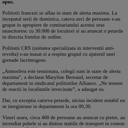
opus.
Politistii francezi se aflau in stare de alerta maxima. La
inceputul serii de duminica, cateva zeci de persoane s-au
grupat in apropiere de comisariatului acestui oras
muncitoresc cu 30.000 de locuitori si au aruncat o petarda
in directia fortelor de ordine.
Politistii CRS (unitatea specializata in interventii anti-
revolta) s-au masat si a respins grupul cu ajutorul unei
grenade lacrimogene.
„Atmosfera este tensionata, colegii sunt in stare de alerta
maxima”, a declarat Maryline Bereaud, secretar de
departament in sindicatul politistilor Alliance. „Ne temem
de reactii in localitatile invecinate”, a adaugat ea.
Dar, cu exceptia catorva petarde, niciun incident notabil nu
se inregistrase in departament la ora 00,30.
Vineri seara, circa 400 de persoane au aruncat cu pietre, au
incendiat pubele si au distrus statiile de transport in comun