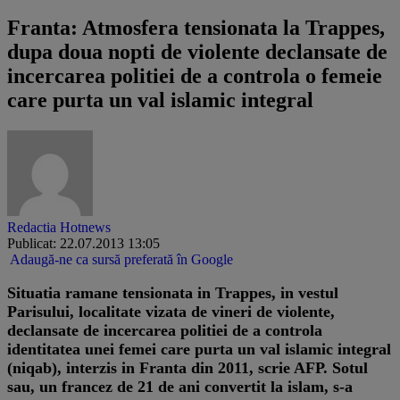
Franta: Atmosfera tensionata la Trappes,
dupa doua nopti de violente declansate de
incercarea politiei de a controla o femeie
care purta un val islamic integral
Redactia Hotnews
Publicat: 22.07.2013 13:05
Adaugă-ne ca sursă preferată în Google
Situatia ramane tensionata in Trappes, in vestul
Parisului, localitate vizata de vineri de violente,
declansate de incercarea politiei de a controla
identitatea unei femei care purta un val islamic integral
(niqab), interzis in Franta din 2011, scrie AFP. Sotul
sau, un francez de 21 de ani convertit la islam, s-a