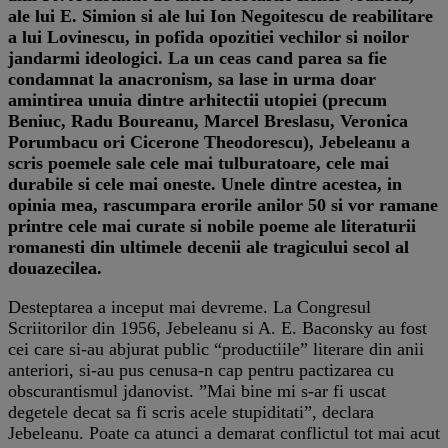
ale lui E. Simion si ale lui Ion Negoitescu de reabilitare
a lui Lovinescu, in pofida opozitiei vechilor si noilor
jandarmi ideologici. La un ceas cand parea sa fie
condamnat la anacronism, sa lase in urma doar
amintirea unuia dintre arhitectii utopiei (precum
Beniuc, Radu Boureanu, Marcel Breslasu, Veronica
Porumbacu ori Cicerone Theodorescu), Jebeleanu a
scris poemele sale cele mai tulburatoare, cele mai
durabile si cele mai oneste. Unele dintre acestea, in
opinia mea, rascumpara erorile anilor 50 si vor ramane
printre cele mai curate si nobile poeme ale literaturii
romanesti din ultimele decenii ale tragicului secol al
douazecilea.
Desteptarea a inceput mai devreme. La Congresul
Scriitorilor din 1956, Jebeleanu si A. E. Baconsky au fost
cei care si-au abjurat public “productiile” literare din anii
anteriori, si-au pus cenusa-n cap pentru pactizarea cu
obscurantismul jdanovist. ”Mai bine mi s-ar fi uscat
degetele decat sa fi scris acele stupiditati”, declara
Jebeleanu. Poate ca atunci a demarat conflictul tot mai acut