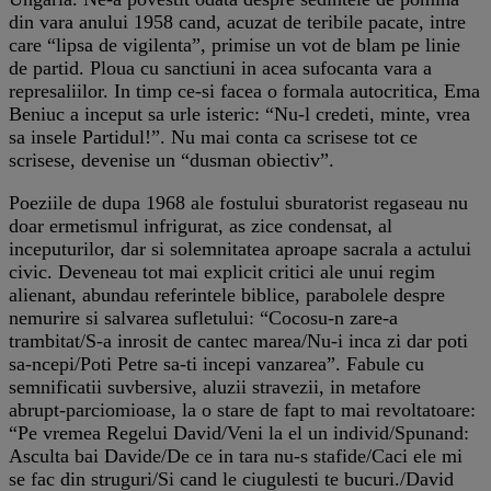
din vara anului 1958 cand, acuzat de teribile pacate, intre
care “lipsa de vigilenta”, primise un vot de blam pe linie
de partid. Ploua cu sanctiuni in acea sufocanta vara a
represaliilor. In timp ce-si facea o formala autocritica, Ema
Beniuc a inceput sa urle isteric: “Nu-l credeti, minte, vrea
sa insele Partidul!”. Nu mai conta ca scrisese tot ce
scrisese, devenise un “dusman obiectiv”.
Poeziile de dupa 1968 ale fostului sburatorist regaseau nu
doar ermetismul infrigurat, as zice condensat, al
inceputurilor, dar si solemnitatea aproape sacrala a actului
civic. Deveneau tot mai explicit critici ale unui regim
alienant, abundau referintele biblice, parabolele despre
nemurire si salvarea sufletului: “Cocosu-n zare-a
trambitat/S-a inrosit de cantec marea/Nu-i inca zi dar poti
sa-ncepi/Poti Petre sa-ti incepi vanzarea”. Fabule cu
semnificatii suvbersive, aluzii stravezii, in metafore
abrupt-parciomioase, la o stare de fapt to mai revoltatoare:
“Pe vremea Regelui David/Veni la el un individ/Spunand:
Asculta bai Davide/De ce in tara nu-s stafide/Caci ele mi
se fac din struguri/Si cand le ciugulesti te bucuri./David