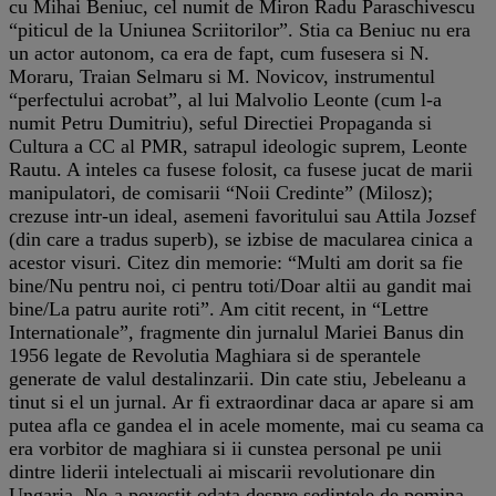
cu Mihai Beniuc, cel numit de Miron Radu Paraschivescu
“piticul de la Uniunea Scriitorilor”. Stia ca Beniuc nu era
un actor autonom, ca era de fapt, cum fusesera si N.
Moraru, Traian Selmaru si M. Novicov, instrumentul
“perfectului acrobat”, al lui Malvolio Leonte (cum l-a
numit Petru Dumitriu), seful Directiei Propaganda si
Cultura a CC al PMR, satrapul ideologic suprem, Leonte
Rautu. A inteles ca fusese folosit, ca fusese jucat de marii
manipulatori, de comisarii “Noii Credinte” (Milosz);
crezuse intr-un ideal, asemeni favoritului sau Attila Jozsef
(din care a tradus superb), se izbise de macularea cinica a
acestor visuri. Citez din memorie: “Multi am dorit sa fie
bine/Nu pentru noi, ci pentru toti/Doar altii au gandit mai
bine/La patru aurite roti”. Am citit recent, in “Lettre
Internationale”, fragmente din jurnalul Mariei Banus din
1956 legate de Revolutia Maghiara si de sperantele
generate de valul destalinzarii. Din cate stiu, Jebeleanu a
tinut si el un jurnal. Ar fi extraordinar daca ar apare si am
putea afla ce gandea el in acele momente, mai cu seama ca
era vorbitor de maghiara si ii cunstea personal pe unii
dintre liderii intelectuali ai miscarii revolutionare din
Ungaria. Ne-a povestit odata despre sedintele de pomina