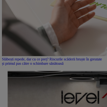
Slăbești repede, dar cu ce preț? Riscurile scăderii bruște în greutate
și primul pas către o schimbare sănătoasă