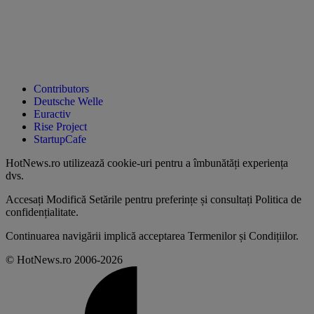
Contributors
Deutsche Welle
Euractiv
Rise Project
StartupCafe
HotNews.ro utilizează
cookie-uri pentru a îmbunătăți experiența
dvs
.
Accesați
Modifică Setările
pentru preferințe și consultați
Politica de
confidențialitate
.
Continuarea navigării implică acceptarea
Termenilor și Condițiilor
.
© HotNews.ro 2006-2026