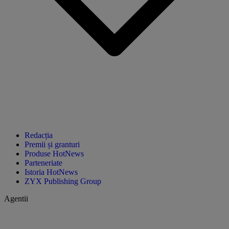
Redacția
Premii și granturi
Produse HotNews
Parteneriate
Istoria HotNews
ZYX Publishing Group
Agentii