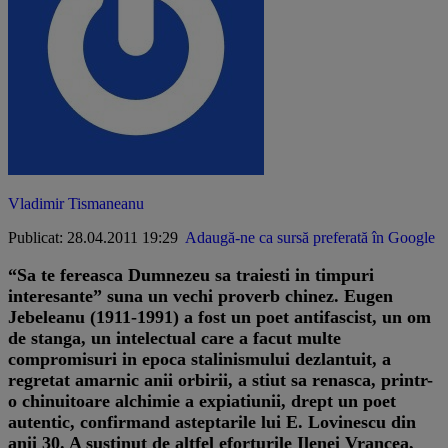
Vladimir Tismaneanu
Publicat: 28.04.2011 19:29
Adaugă-ne ca sursă preferată în Google
“Sa te fereasca Dumnezeu sa traiesti in timpuri
interesante” suna un vechi proverb chinez. Eugen
Jebeleanu (1911-1991) a fost un poet antifascist, un om
de stanga, un intelectual care a facut multe
compromisuri in epoca stalinismului dezlantuit, a
regretat amarnic anii orbirii, a stiut sa renasca, printr-
o chinuitoare alchimie a expiatiunii, drept un poet
autentic, confirmand asteptarile lui E. Lovinescu din
anii 30. A sustinut de altfel eforturile Ilenei Vrancea,