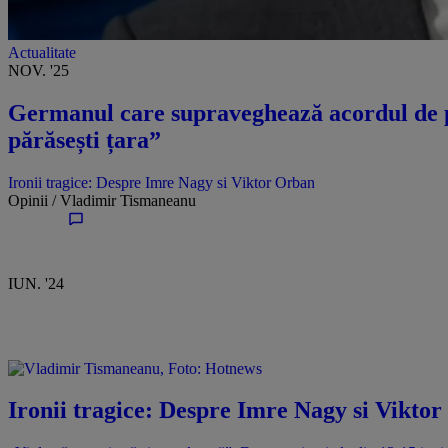
Actualitate
NOV. '25
Germanul care supraveghează acordul de pa
părăsești țara”
Ironii tragice: Despre Imre Nagy si Viktor Orban
Opinii /
Vladimir Tismaneanu
IUN. '24
Ironii tragice: Despre Imre Nagy si Vikto