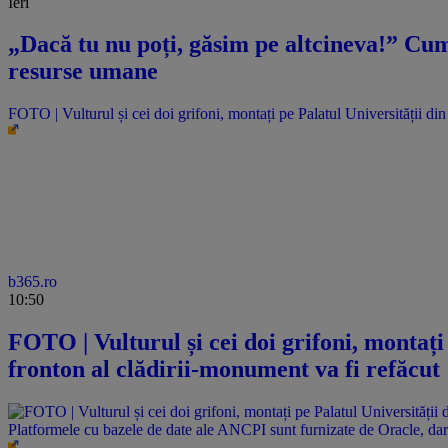
Ieri
„Dacă tu nu poți, găsim pe altcineva!” Cum 
resurse umane
FOTO | Vulturul și cei doi grifoni, montați pe Palatul Universității di
b365.ro
10:50
FOTO | Vulturul și cei doi grifoni, montați
fronton al clădirii-monument va fi refăcut
Platformele cu bazele de date ale ANCPI sunt furnizate de Oracle, dar 