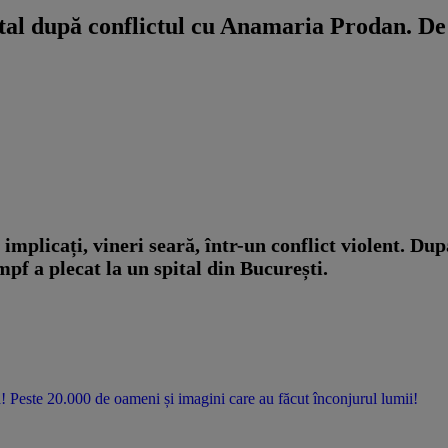
al după conflictul cu Anamaria Prodan. De l
licați, vineri seară, într-un conflict violent. După
pf a plecat la un spital din București.
te 20.000 de oameni și imagini care au făcut înconjurul lumii!