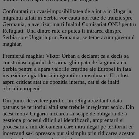
Confruntati cu cvasi-imposibilitatea de a intra in Ungaria,
migrantii aflati in Serbia vor cauta noi rute de tranzit spre
Germania, a avertizat marti Inaltul Comisariat ONU pentru
Refugiati. Una dintre rute ar putea fi intrarea dinspre
Serbia spre Ungaria prin Romania, se teme acum guvernul
maghiar.
Premierul
maghiar Viktor Orban a declarat ca a decis sa
construiasca gardul de sarma ghimpata de la granita cu
Serbia pentru a apara valorile crestine ale Europei in fata
invaziei refugiatilor si imigrantilor musulmani. El a fost
aspru criticat atat de opozitia interna, cat si de inalti
oficiali europeni.
Din punct de vedere juridic, un refugiat/azilant odata
patruns pe teritoriul altui stat trebuie inregistrat acolo. Din
acest motiv Ungaria incearca sa scape de obligatia de a
gestiona procesul dificil al identificarii, amprentarii si
procesarii a mii de oameni care intra ilegal pe teritoriul ei
incercand sa-i opreasca pur si simplu prin ridicarea acestor