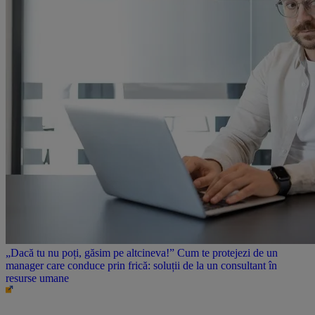
„Dacă tu nu poți, găsim pe altcineva!” Cum te protejezi de un
manager care conduce prin frică: soluții de la un consultant în
resurse umane