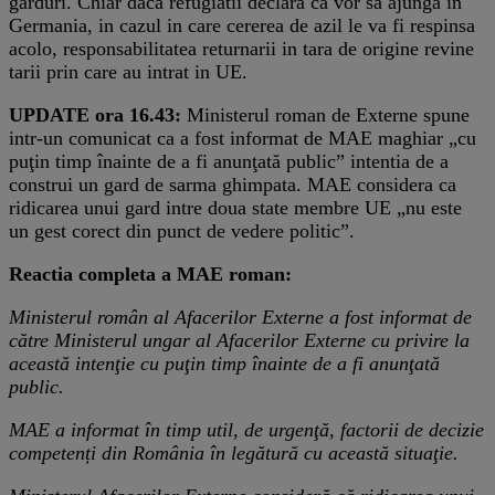
garduri. Chiar daca refugiatii declara ca vor sa ajunga in
Germania, in cazul in care cererea de azil le va fi respinsa
acolo, responsabilitatea returnarii in tara de origine revine
tarii prin care au intrat in UE.
UPDATE ora 16.43:
Ministerul roman de Externe spune
intr-un comunicat ca a fost informat de MAE maghiar „cu
puţin timp înainte de a fi anunţată public” intentia de a
construi un gard de sarma ghimpata. MAE considera ca
ridicarea unui gard intre doua state membre UE „nu este
un gest corect din punct de vedere politic”.
Reactia completa a MAE roman:
Ministerul român al Afacerilor Externe a fost informat de
către Ministerul ungar al Afacerilor Externe cu privire la
această intenţie cu puţin timp înainte de a fi anunţată
public.
MAE a informat în timp util, de urgenţă, factorii de decizie
competenți din România în legătură cu această situaţie.