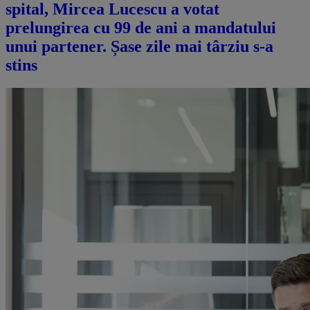
spital, Mircea Lucescu a votat
prelungirea cu 99 de ani a mandatului
unui partener. Șase zile mai târziu s-a
stins