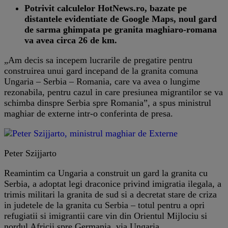
Potrivit calculelor HotNews.ro, bazate pe
distantele evidentiate de Google Maps, noul gard
de sarma ghimpata pe granita maghiaro-romana
va avea circa 26 de km.
„Am decis sa incepem lucrarile de pregatire pentru
construirea unui gard incepand de la granita comuna
Ungaria – Serbia – Romania, care va avea o lungime
rezonabila, pentru cazul in care presiunea migrantilor se va
schimba dinspre Serbia spre Romania”, a spus ministrul
maghiar de externe intr-o conferinta de presa.
Peter Szijjarto
Reamintim ca Ungaria a construit un gard la granita cu
Serbia, a adoptat legi draconice privind imigratia ilegala, a
trimis militari la granita de sud si a decretat stare de criza
in judetele de la granita cu Serbia – totul pentru a opri
refugiatii si imigrantii care vin din Orientul Mijlociu si
nordul Africii spre Germania, via Ungaria.