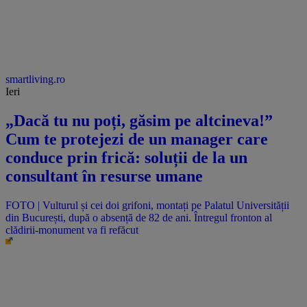
smartliving.ro
Ieri
„Dacă tu nu poți, găsim pe altcineva!”
Cum te protejezi de un manager care
conduce prin frică: soluții de la un
consultant în resurse umane
FOTO | Vulturul și cei doi grifoni, montați pe Palatul Universității
din București, după o absență de 82 de ani. Întregul fronton al
clădirii-monument va fi refăcut