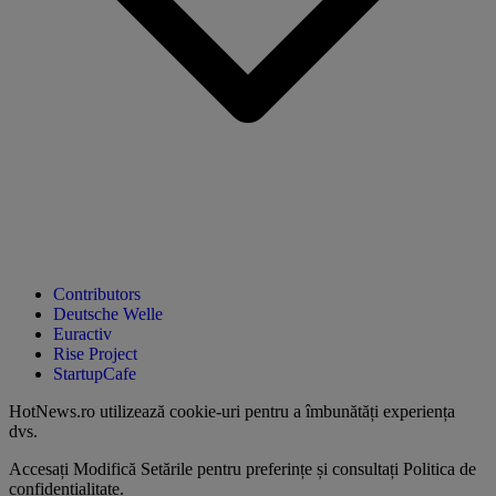
Contributors
Deutsche Welle
Euractiv
Rise Project
StartupCafe
HotNews.ro utilizează
cookie-uri pentru a îmbunătăți experiența
dvs
.
Accesați
Modifică Setările
pentru preferințe și consultați
Politica de
confidențialitate
.