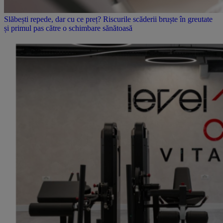
Slăbești repede, dar cu ce preț? Riscurile scăderii bruște în greutate
și primul pas către o schimbare sănătoasă