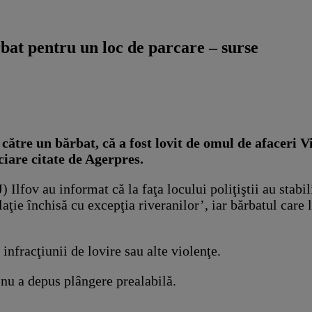
rbat pentru un loc de parcare – surse
de către un bărbat, că a fost lovit de omul de afaceri
ciare citate de Agerpres.
 Ilfov au informat că la faţa locului poliţiştii au stabi
aţie închisă cu excepţia riveranilor’, iar bărbatul care l
 infracţiunii de lovire sau alte violenţe.
 nu a depus plângere prealabilă.