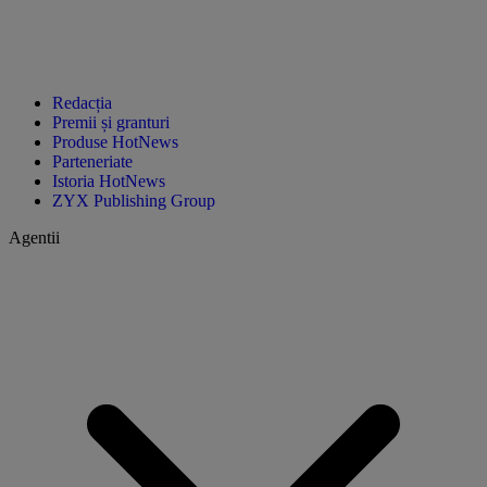
Redacția
Premii și granturi
Produse HotNews
Parteneriate
Istoria HotNews
ZYX Publishing Group
Agentii