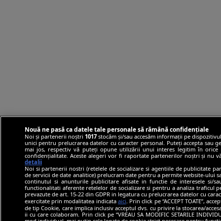
Nouă ne pasă ca datele tale personale să rămână confidențiale
Noi și partenerii noștri
1017
stocăm și/sau accesăm informații pe dispozitivul
unici pentru prelucrarea datelor cu caracter personal. Puteți accepta sau ge
mai jos, respectiv vă puteți opune utilizării unui interes legitim în ori
confidențialitate. Aceste alegeri vor fi raportate partenerilor noștri și nu 
detalii
Noi si partenerii nostri (retelele de socializare si agentiile de publicitate p
de servicii de date analitice) prelucram date pentru a permite website-ului 
continutul si anunturile publicitare afisate in functie de interesele si/s
functionalitati aferente retelelor de socializare si pentru a analiza traficul 
prevazute de art. 15-22 din GDPR in legatura cu prelucrarea datelor cu carac
exercitate prin modalitatea indicata
aici
. Prin click pe “ACCEPT TOATE”, accep
de tip Cookie, care implica inclusiv acceptul dvs. cu privire la stocarea/acce
ii cu care colaboram. Prin click pe “VREAU SA MODIFIC SETARILE INDIVIDUA
mod individual, mai putin cele legate de cookie strict necesare pentru funct