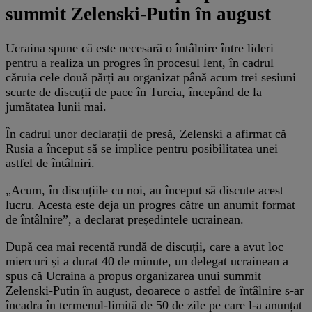
summit Zelenski-Putin în august
Ucraina spune că este necesară o întâlnire între lideri
pentru a realiza un progres în procesul lent, în cadrul
căruia cele două părți au organizat până acum trei sesiuni
scurte de discuții de pace în Turcia, începând de la
jumătatea lunii mai.
În cadrul unor declarații de presă, Zelenski a afirmat că
Rusia a început să se implice pentru posibilitatea unei
astfel de întâlniri.
„Acum, în discuțiile cu noi, au început să discute acest
lucru. Acesta este deja un progres către un anumit format
de întâlnire”, a declarat președintele ucrainean.
După cea mai recentă rundă de discuții, care a avut loc
miercuri și a durat 40 de minute, un delegat ucrainean a
spus că Ucraina a propus organizarea unui summit
Zelenski-Putin în august, deoarece o astfel de întâlnire s-ar
încadra în termenul-limită de 50 de zile pe care l-a anunțat