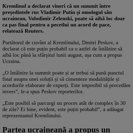
Kremlinul a declarat vineri că un summit între
președintele rus Vladimir Putin și omologul său
ucrainean, Volodimir Zelenski, poate să aibă loc doar
ca pas final pentru a pecetlui un acord de pace,
relatează Reuters.
Purtătorul de cuvânt al Kremlinului, Dmitri Peskov, a
declarat că este puțin probabil ca o astfel de întâlnire să
aibă loc până la sfârșitul lunii august, așa cum a propus
Ucraina.
„O întâlnire la summit poate și ar trebui să pună punctul
final asupra unei soluții și să cimenteze modalitățile și
acordurile elaborate de experți. Este imposibil să procedăm
invers”, le-a spus Peskov reporterilor.
„Este posibil să parcurgi un proces atât de complex în 30
de zile? Ei bine, evident, este puțin probabil”, a adăugat
reprezentantul Kremlinului.
Partea ucraineană a propus un