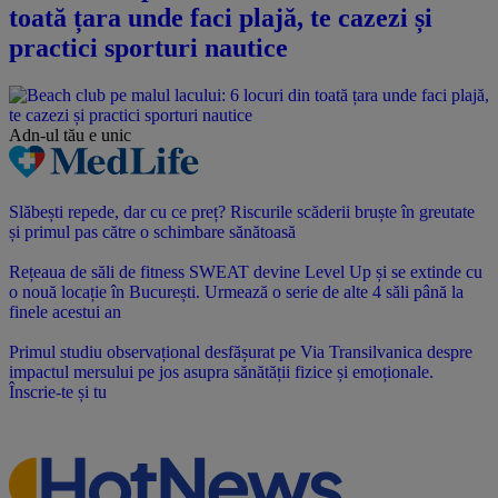
toată țara unde faci plajă, te cazezi și
practici sporturi nautice
Adn-ul tău
e unic
Slăbești repede, dar cu ce preț? Riscurile scăderii bruște în greutate
și primul pas către o schimbare sănătoasă
Rețeaua de săli de fitness SWEAT devine Level Up și se extinde cu
o nouă locație în București. Urmează o serie de alte 4 săli până la
finele acestui an
Primul studiu observațional desfășurat pe Via Transilvanica despre
impactul mersului pe jos asupra sănătății fizice și emoționale.
Înscrie-te și tu