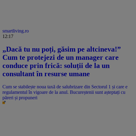
smartliving.ro
12:17
„Dacă tu nu poți, găsim pe altcineva!”
Cum te protejezi de un manager care
conduce prin frică: soluții de la un
consultant în resurse umane
Cum se stabilește noua taxă de salubrizare din Sectorul 1 și care e
regulamentul în vigoare de la anul. Bucureștenii sunt așteptați cu
păreri și propuneri