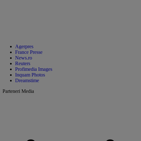
Agerpres
France Presse
News.ro
Reuters
Profimedia Images
Inquam Photos
Dreamstime
Parteneri Media