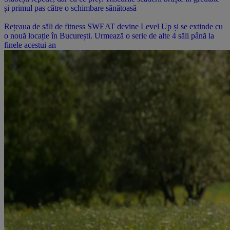
și primul pas către o schimbare sănătoasă
Rețeaua de săli de fitness SWEAT devine Level Up și se extinde cu
o nouă locație în București. Urmează o serie de alte 4 săli până la
finele acestui an