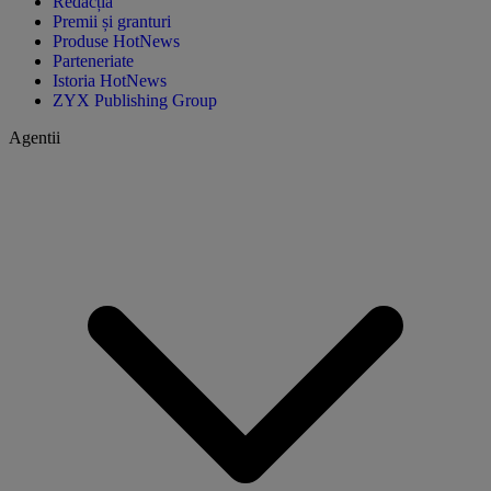
Redacția
Premii și granturi
Produse HotNews
Parteneriate
Istoria HotNews
ZYX Publishing Group
Agentii