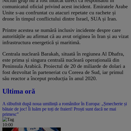
Niciun grup nu a fost indicat direct ca responsabil în
comunicatul oficial privind acest incident. Emiratele Arabe
Unite s-au confruntat cu atacuri repetate cu rachete și
drone în timpul conflictului dintre Israel, SUA și Iran.
Printre acestea se numără inclusiv incidente despre care
autoritățile au afirmat că au avut originea în Iran și au vizat
infrastructura energetică și maritimă.
Centrala nucleară Barakah, situată în regiunea Al Dhafra,
este prima și singura centrală nucleară operațională din
Peninsula Arabică. Proiectul de 20 de miliarde de dolari a
fost dezvoltat în parteneriat cu Coreea de Sud, iar primul
său reactor a început producția în anul 2020.
Ultima oră
A răbufnit după noua umilință a românilor în Europa: „Șmecherie și
bătaie de joc! Îi luăm pe toți de fraieri! Proști sunt dacă ne mai
primesc”
10:00