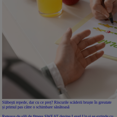
Slăbești repede, dar cu ce preț? Riscurile scăderii bruște în greutate
și primul pas către o schimbare sănătoasă
Rețeaua de săli de fitness SWEAT devine Level Up și se extinde cu