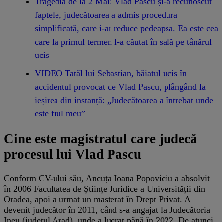
Tragedia de la 2 Mai: Vlad Pascu și-a recunoscut
faptele, judecătoarea a admis procedura
simplificată, care i-ar reduce pedeapsa. Ea este cea
care la primul termen l-a căutat în sală pe tânărul
ucis
VIDEO Tatăl lui Sebastian, băiatul ucis în
accidentul provocat de Vlad Pascu, plângând la
ieșirea din instanță: „Judecătoarea a întrebat unde
este fiul meu”
Cine este magistratul care judecă
procesul lui Vlad Pascu
Conform CV-ului său, Ancuța Ioana Popoviciu a absolvit
în 2006 Facultatea de Științe Juridice a Universității din
Oradea, apoi a urmat un masterat în Drept Privat. A
devenit judecător în 2011, când s-a angajat la Judecătoria
Ineu (județul Arad), unde a lucrat până în 2022. De atunci,