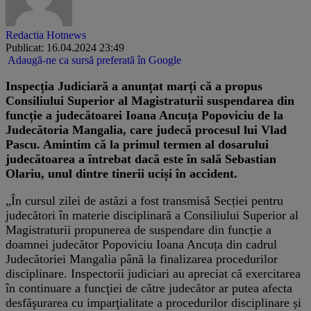
Redactia Hotnews
Publicat: 16.04.2024 23:49
Adaugă-ne ca sursă preferată în Google
Inspecția Judiciară a anunțat marți că a propus
Consiliului Superior al Magistraturii suspendarea din
funcție a judecătoarei Ioana Ancuța Popoviciu de la
Judecătoria Mangalia, care judecă procesul lui Vlad
Pascu. Amintim că la primul termen al dosarului
judecătoarea a întrebat dacă este în sală Sebastian
Olariu, unul dintre tinerii uciși în accident.
„În cursul zilei de astăzi a fost transmisă Secției pentru
judecători în materie disciplinară a Consiliului Superior al
Magistraturii propunerea de suspendare din funcție a
doamnei judecător Popoviciu Ioana Ancuța din cadrul
Judecătoriei Mangalia până la finalizarea procedurilor
disciplinare. Inspectorii judiciari au apreciat că exercitarea
în continuare a funcţiei de către judecător ar putea afecta
desfăşurarea cu imparţialitate a procedurilor disciplinare și