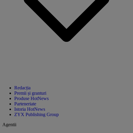
Redacția
Premii și granturi
Produse HotNews
Parteneriate
Istoria HotNews
ZYX Publishing Group
Agentii