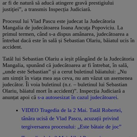
ar fi de natură să aducă atingere gravă prestigiului
justiţiei”, a transmis Inspecția Judiciară.
Procesul lui Vlad Pascu este judecat la Judecătoria
Mangalia de judecătoarea Ioana Ancuţa Popoviciu. La
primul termen, când s-a dispus amânarea, judecătoarea a
întrebat dacă este în sală și Sebastian Olariu, băiatul ucis în
accident.
Tatăl lui Sebastian Olariu a ieșit plângând de la Judecătoria
Mangalia, spunând că judecătoarea ar fi întrebat, în sală,
„unde este Sebastian” și a cerut buletinul băiatului: „Nu
am simțit în viața mea așa ceva, nu am văzut un asemenea
judecător. Îi voia buletinul (n.r. – buletinul lui Sebastian
Olariu, băiatul mort în accident)”. Inspecția Judiciară a
anunțat apoi că
s-a autosesizat în cazul judecătoarei
.
VIDEO Tragedia de la 2 Mai. Tatăl Robertei,
tânăra ucisă de Vlad Pascu, acuzații privind
tergiversarea procesului: „Este bătaie de joc”