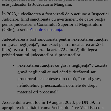
este judecător la Judecătoria Mangalia.
În 2023, judecătoarea a fost vizată de o acțiune a Inspecției
Judiciare, fiind sancționată cu avertisment de către Secția
pentru judecători a Consiliului Superior al Magistraturii
(CSM), a scris
Ziua de Constanța
.
Judecătoarea a fost sancționată pentru „exercitarea funcției
cu gravă neglijență“, mai exact pentru încălcarea art.271
lit. s) teza a II a raportat la art. 272 alin.(2) din legea
privind statutul judecatorilor si procurorilor:
„exercitarea funcției cu gravă neglijență“ / „există
gravă neglijență atunci când judecătorul sau
procurorul nesocotește din culpă, în mod grav,
neîndoielnic și nescuzabil, normele de drept
material ori procesual“.
Accidentul a avut loc în 19 august 2023, pe DN 39, în
apropierea localităţii Vama Veche, după ce Vlad Pascu a