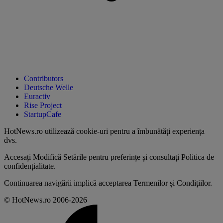
Contributors
Deutsche Welle
Euractiv
Rise Project
StartupCafe
HotNews.ro utilizează
cookie-uri pentru a îmbunătăți experiența
dvs
.
Accesați
Modifică Setările
pentru preferințe și consultați
Politica de
confidențialitate
.
Continuarea navigării implică acceptarea
Termenilor și Condițiilor
.
© HotNews.ro 2006-2026