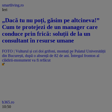
smartliving.ro
Ieri
„Dacă tu nu poți, găsim pe altcineva!”
Cum te protejezi de un manager care
conduce prin frică: soluții de la un
consultant în resurse umane
FOTO | Vulturul și cei doi grifoni, montați pe Palatul Universității
din București, după o absență de 82 de ani. Întregul fronton al
clădirii-monument va fi refăcut
b365.ro
10:50