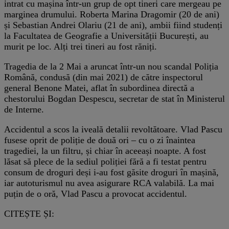
intrat cu mașina într-un grup de opt tineri care mergeau pe
marginea drumului. Roberta Marina Dragomir (20 de ani)
și Sebastian Andrei Olariu (21 de ani), ambii fiind studenți
la Facultatea de Geografie a Universității București, au
murit pe loc. Alți trei tineri au fost răniți.
Tragedia de la 2 Mai a aruncat într-un nou scandal Poliția
Română, condusă (din mai 2021) de către inspectorul
general Benone Matei, aflat în subordinea directă a
chestorului Bogdan Despescu, secretar de stat în Ministerul
de Interne.
Accidentul a scos la iveală detalii revoltătoare. Vlad Pascu
fusese oprit de poliție de două ori – cu o zi înaintea
tragediei, la un filtru, și chiar în aceeași noapte. A fost
lăsat să plece de la sediul poliției fără a fi testat pentru
consum de droguri deși i-au fost găsite droguri în mașină,
iar autoturismul nu avea asigurare RCA valabilă. La mai
puțin de o oră, Vlad Pascu a provocat accidentul.
CITEȘTE ȘI: