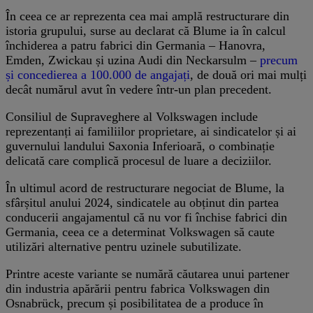
În ceea ce ar reprezenta cea mai amplă restructurare din
istoria grupului, surse au declarat că Blume ia în calcul
închiderea a patru fabrici din Germania – Hanovra,
Emden, Zwickau și uzina Audi din Neckarsulm –
precum
și concedierea a 100.000 de angajați
, de două ori mai mulți
decât numărul avut în vedere într-un plan precedent.
Consiliul de Supraveghere al Volkswagen include
reprezentanți ai familiilor proprietare, ai sindicatelor și ai
guvernului landului Saxonia Inferioară, o combinație
delicată care complică procesul de luare a deciziilor.
În ultimul acord de restructurare negociat de Blume, la
sfârșitul anului 2024, sindicatele au obținut din partea
conducerii angajamentul că nu vor fi închise fabrici din
Germania, ceea ce a determinat Volkswagen să caute
utilizări alternative pentru uzinele subutilizate.
Printre aceste variante se numără căutarea unui partener
din industria apărării pentru fabrica Volkswagen din
Osnabrück, precum și posibilitatea de a produce în