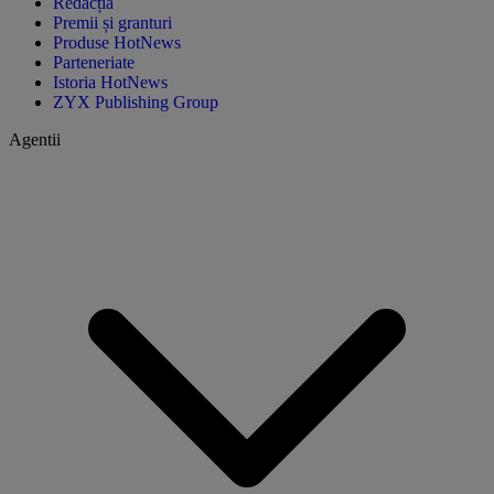
Redacția
Premii și granturi
Produse HotNews
Parteneriate
Istoria HotNews
ZYX Publishing Group
Agentii