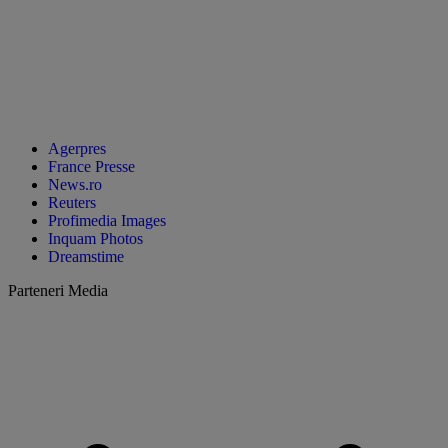
Agerpres
France Presse
News.ro
Reuters
Profimedia Images
Inquam Photos
Dreamstime
Parteneri Media