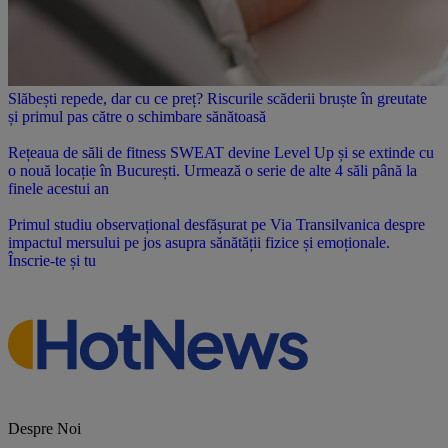
Slăbești repede, dar cu ce preț? Riscurile scăderii bruște în greutate
și primul pas către o schimbare sănătoasă
Rețeaua de săli de fitness SWEAT devine Level Up și se extinde cu
o nouă locație în București. Urmează o serie de alte 4 săli până la
finele acestui an
Primul studiu observațional desfășurat pe Via Transilvanica despre
impactul mersului pe jos asupra sănătății fizice și emoționale.
Înscrie-te și tu
Despre Noi