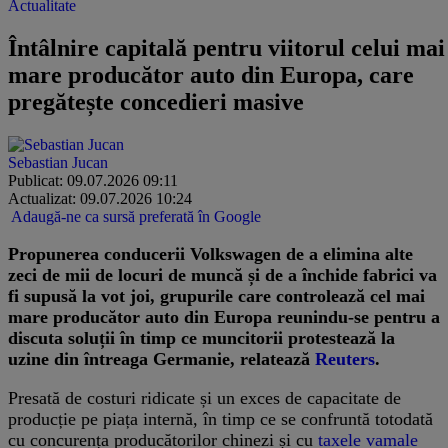
Actualitate
Întâlnire capitală pentru viitorul celui mai
mare producător auto din Europa, care
pregătește concedieri masive
Sebastian Jucan
Publicat: 09.07.2026 09:11
Actualizat: 09.07.2026 10:24
Adaugă-ne ca sursă preferată în Google
Propunerea conducerii Volkswagen de a elimina alte
zeci de mii de locuri de muncă și de a închide fabrici va
fi supusă la vot joi, grupurile care controlează cel mai
mare producător auto din Europa reunindu-se pentru a
discuta soluții în timp ce muncitorii protestează la
uzine din întreaga Germanie, relatează
Reuters
.
Presată de costuri ridicate și un exces de capacitate de
producție pe piața internă, în timp ce se confruntă totodată
cu concurența producătorilor chinezi și cu
taxele vamale