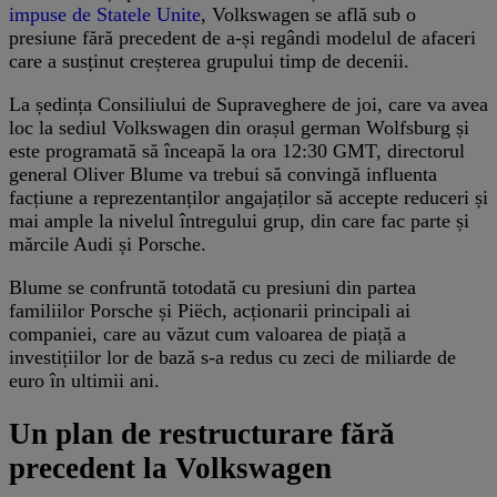
impuse de Statele Unite
, Volkswagen se află sub o
presiune fără precedent de a-și regândi modelul de afaceri
care a susținut creșterea grupului timp de decenii.
La ședința Consiliului de Supraveghere de joi, care va avea
loc la sediul Volkswagen din orașul german Wolfsburg și
este programată să înceapă la ora 12:30 GMT, directorul
general Oliver Blume va trebui să convingă influenta
facțiune a reprezentanților angajaților să accepte reduceri și
mai ample la nivelul întregului grup, din care fac parte și
mărcile Audi și Porsche.
Blume se confruntă totodată cu presiuni din partea
familiilor Porsche și Piëch, acționarii principali ai
companiei, care au văzut cum valoarea de piață a
investițiilor lor de bază s-a redus cu zeci de miliarde de
euro în ultimii ani.
Un plan de restructurare fără
precedent la Volkswagen