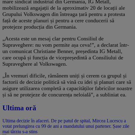
mare sindicat industrial din Germania, IG Metall,
mobilizează angajații de la aproximativ 20 de locații ale
Grupului Volkswagen din întreaga țară pentru a protesta
față de aceste planuri și pentru a cere conducerii să
protejeze producția din Germania.
„Acesta este un mesaj clar pentru Consiliul de
Supraveghere: nu vom permite așa ceva!”, a declarat într-
un comunicat Christiane Benner, președinta IG Metall,
care ocupă și funcția de vicepreședintă a Consiliului de
Supraveghere al Volkswagen.
„În vremuri dificile, rămânem uniți și cerem ca grupul și
factorii de decizie politică să vină cu idei și planuri care să
asigure utilizarea completă a capacităților fabricilor noastre
și să ne protejeze de concurența neloială”, a subliniat ea.
Ultima oră
Ultima decizie în afaceri. De pe patul de spital, Mircea Lucescu a
votat prelungirea cu 99 de ani a mandatului unui partener. Șase zile
mai târziu s-a stins