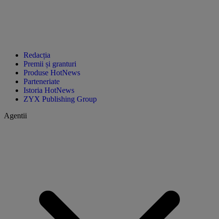
Redacția
Premii și granturi
Produse HotNews
Parteneriate
Istoria HotNews
ZYX Publishing Group
Agentii