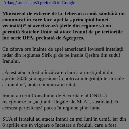
Adaugă-ne ca sursă preferată în Google
Ministerul de externe de la Teheran a emis sâmbătă un
comunicat în care face apel la „principiul bunei
vecinătăţi” şi avertizează ţările din regiune să nu
permită Statelor Unite să atace Iranul de pe teritoriile
lor, scrie DPA, preluată de Agerpres.
Cu câteva ore înainte de apel americanii loviseră instalaţii
radar din regiunea Sirik şi de pe insula Qeshm din sudul
Iranului.
„Acest atac a fost o încălcare clară a armistiţiului din
aprilie 2026 şi o agresiune împotriva integrităţii teritoriale
a Iranului”, arată comunicatul citat.
Iranul a cerut Consiliului de Securitate al ONU să
reacţioneze la „acţiunile ilegale ale SUA”, susţinând că
acestea periclitează pacea în regiune şi în lume.
SUA şi Israelul au atacat Iranul cu trei luni în urmă, iar din
8 aprilie era în vigoare o încetare a focului, care a fost