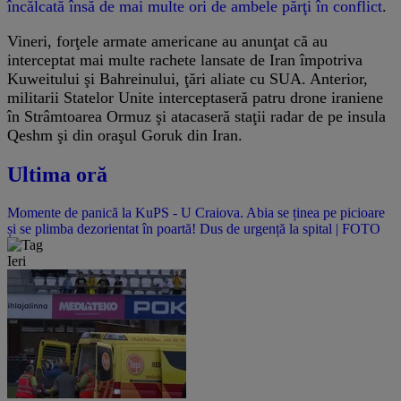
încălcată însă de mai multe ori de ambele părţi în conflict
.
Vineri, forţele armate americane au anunţat că au
interceptat mai multe rachete lansate de Iran împotriva
Kuweitului şi Bahreinului, ţări aliate cu SUA. Anterior,
militarii Statelor Unite interceptaseră patru drone iraniene
în Strâmtoarea Ormuz şi atacaseră staţii radar de pe insula
Qeshm şi din oraşul Goruk din Iran.
Ultima oră
Momente de panică la KuPS - U Craiova. Abia se ținea pe picioare
și se plimba dezorientat în poartă! Dus de urgență la spital | FOTO
Ieri