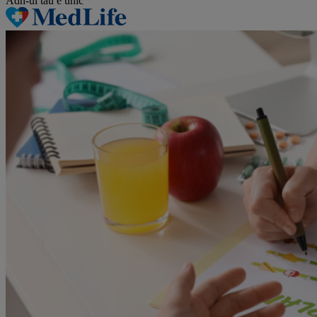
Adn-ul tău
e unic