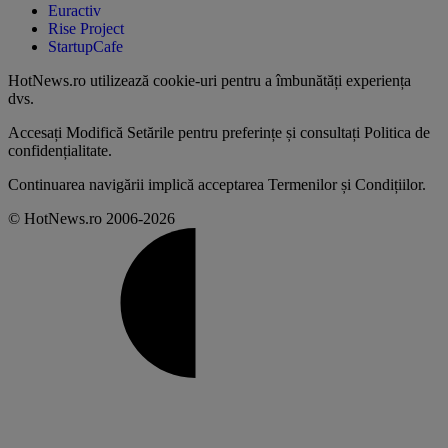
Euractiv
Rise Project
StartupCafe
HotNews.ro utilizează
cookie-uri pentru a îmbunătăți experiența
dvs
.
Accesați
Modifică Setările
pentru preferințe și consultați
Politica de
confidențialitate
.
Continuarea navigării implică acceptarea
Termenilor și Condițiilor
.
© HotNews.ro 2006-2026