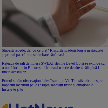
Slăbești repede, dar cu ce preț? Riscurile scăderii bruște în greutate
și primul pas către o schimbare sănătoasă
Rețeaua de săli de fitness SWEAT devine Level Up și se extinde cu
o nouă locație în București. Urmează o serie de alte 4 săli până la
finele acestui an
Primul studiu observațional desfășurat pe Via Transilvanica despre
impactul mersului pe jos asupra sănătății fizice și emoționale.
Înscrie-te și tu