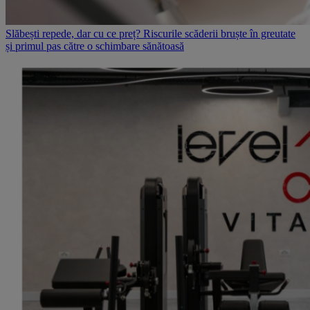
Slăbești repede, dar cu ce preț? Riscurile scăderii bruște în greutate
și primul pas către o schimbare sănătoasă