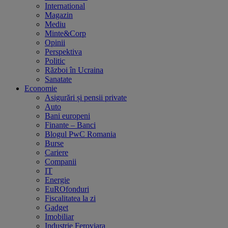
International
Magazin
Mediu
Minte&Corp
Opinii
Perspektiva
Politic
Război în Ucraina
Sanatate
Economie
Asigurări și pensii private
Auto
Bani europeni
Finante – Banci
Blogul PwC Romania
Burse
Cariere
Companii
IT
Energie
EuROfonduri
Fiscalitatea la zi
Gadget
Imobiliar
Industrie Feroviara