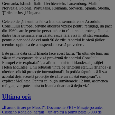
Germania, Islanda, Italia, Liechtenstein, Luxemburg, Malta,
Norvegia, Polonia, Portugalia, România, Slovacia, Spania, Suedia,
Ţările de Jos şi Ungaria.
Cele 20 de ţări sunt, la fel ca Irlanda, semnatare ale Acordului
Consiliului Europei privind abolirea vizelor pentru refugiaţi, un pact
din 1960 care le permite persoanelor în căutare de protecţie în una
dintre ţările semnatare să călătorească fără viză în alt stat semnatar,
pentru o perioadă de cel mult 90 de zile. Acordul le oferă ţărilor
membre opţiunea de a suspenda această prevedere.
Este prima dată când Irlanda face acest lucru. ”În ultimele luni, am
văzut că exceptarea de viză prevăzută de acordul Consiliului
Europei este exploatată”, a afirmat ministrul irlandez al justiţiei
Helen McEntee. Unii refugiaţi ‘intră pe teritoriul statului (Irlanda) şi
ulterior solicită protecţie internaţională, în pofida faptului că li s-a
acordat deja această protecţie de către un alt stat european”, a
explicat McEntee. Pentru cel puţin următoarele 12 luni, asemenea
refugiaţi vor putea intra în Irlanda doar dacă deţin viză.
Ultima oră
„Îl arunc în aer pe Messi!”. Documente FBI » Mesaje șocante,
Cristiano Ronaldo, hărțuit + un arbitru a primit peste 6.000 de