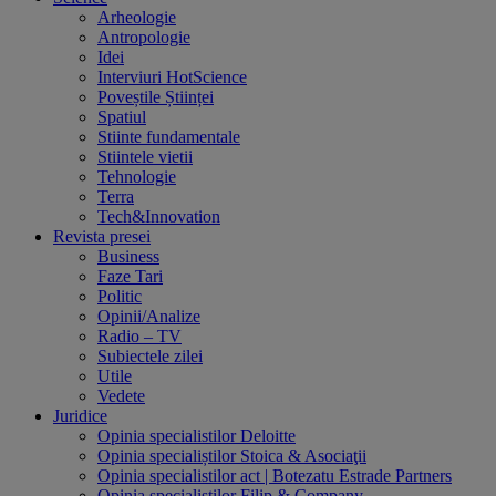
Arheologie
Antropologie
Idei
Interviuri HotScience
Poveștile Științei
Spatiul
Stiinte fundamentale
Stiintele vietii
Tehnologie
Terra
Tech&Innovation
Revista presei
Business
Faze Tari
Politic
Opinii/Analize
Radio – TV
Subiectele zilei
Utile
Vedete
Juridice
Opinia specialistilor Deloitte
Opinia specialiștilor Stoica & Asociaţii
Opinia specialistilor act | Botezatu Estrade Partners
Opinia specialistilor Filip & Company