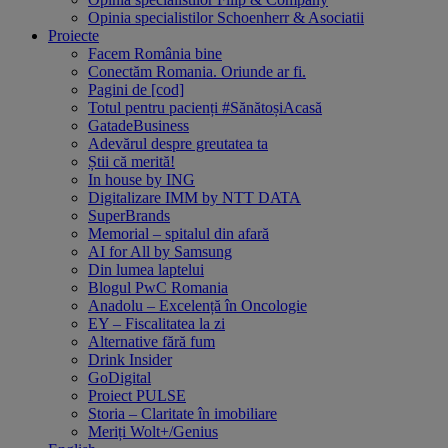
Opinia specialistilor Schoenherr & Asociatii
Proiecte
Facem România bine
Conectăm Romania. Oriunde ar fi.
Pagini de [cod]
Totul pentru pacienți #SănătoșiAcasă
GatadeBusiness
Adevărul despre greutatea ta
Știi că merită!
In house by ING
Digitalizare IMM by NTT DATA
SuperBrands
Memorial – spitalul din afară
AI for All by Samsung
Din lumea laptelui
Blogul PwC Romania
Anadolu – Excelență în Oncologie
EY – Fiscalitatea la zi
Alternative fără fum
Drink Insider
GoDigital
Proiect PULSE
Storia – Claritate în imobiliare
Meriți Wolt+/Genius