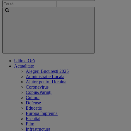
Ultima Oră
Actualitate
Alegeri București 2025
Administratie Locala
Ajutor pentru Ucraina
Coronavirus
Copii&Părinți
Cultura
Defense
Educatie
Europa împreună
Esential
Film
Infrastructura