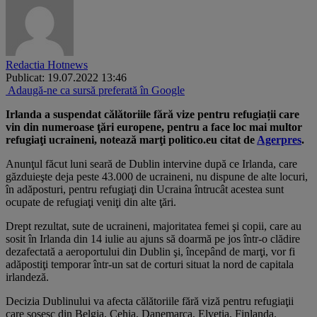
Redactia Hotnews
Publicat: 19.07.2022 13:46
Adaugă-ne ca sursă preferată în Google
Irlanda a suspendat călătoriile fără vize pentru refugiații care
vin din numeroase ţări europene, pentru a face loc mai multor
refugiaţi ucraineni, notează marţi politico.eu citat de
Agerpres
.
Anunţul făcut luni seară de Dublin intervine după ce Irlanda, care
găzduieşte deja peste 43.000 de ucraineni, nu dispune de alte locuri,
în adăposturi, pentru refugiaţi din Ucraina întrucât acestea sunt
ocupate de refugiaţi veniţi din alte ţări.
Drept rezultat, sute de ucraineni, majoritatea femei şi copii, care au
sosit în Irlanda din 14 iulie au ajuns să doarmă pe jos într-o clădire
dezafectată a aeroportului din Dublin şi, începând de marţi, vor fi
adăpostiţi temporar într-un sat de corturi situat la nord de capitala
irlandeză.
Decizia Dublinului va afecta călătoriile fără viză pentru refugiaţii
care sosesc din Belgia, Cehia, Danemarca, Elveţia, Finlanda,