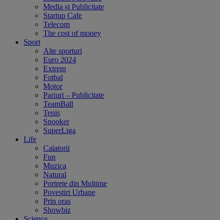
Media și Publicitate
Startup Cafe
Telecom
The cost of money
Sport
Alte sporturi
Euro 2024
Extrem
Fotbal
Motor
Pariuri – Publicitate
TeamBall
Tenis
Snooker
SuperLiga
Life
Calatorii
Fun
Muzica
Natural
Portrete din Multime
Povestiri Urbane
Prin oras
Showbiz
Science