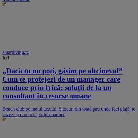
smartliving.ro
Ieri
„Dacă tu nu poți, găsim pe altcineva!”
Cum te protejezi de un manager care
conduce prin frică: soluții de la un
consultant în resurse umane
Beach club pe malul lacului: 6 locuri din toată țara unde faci plajă, te
cazezi și practici sporturi nautice