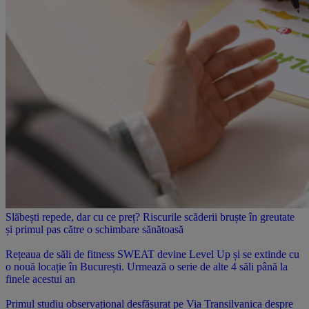
Slăbești repede, dar cu ce preț? Riscurile scăderii bruște în greutate
și primul pas către o schimbare sănătoasă
Rețeaua de săli de fitness SWEAT devine Level Up și se extinde cu
o nouă locație în București. Urmează o serie de alte 4 săli până la
finele acestui an
Primul studiu observațional desfășurat pe Via Transilvanica despre