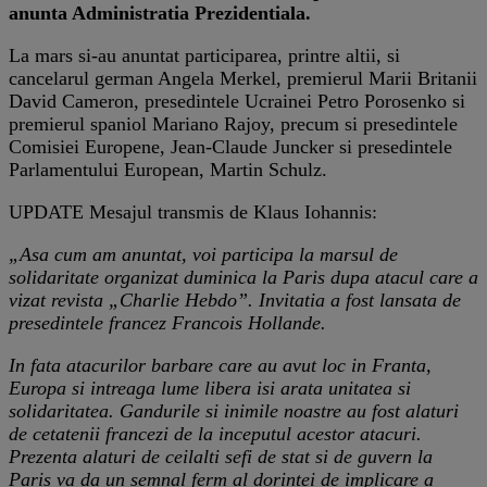
anunta Administratia Prezidentiala.
La mars si-au anuntat participarea, printre altii, si
cancelarul german Angela Merkel, premierul Marii Britanii
David Cameron, presedintele Ucrainei Petro Porosenko si
premierul spaniol Mariano Rajoy, precum si presedintele
Comisiei Europene, Jean-Claude Juncker si presedintele
Parlamentului European, Martin Schulz.
UPDATE Mesajul transmis de Klaus Iohannis:
„Asa cum am anuntat, voi participa la marsul de
solidaritate organizat duminica la Paris dupa atacul care a
vizat revista „Charlie Hebdo”. Invitatia a fost lansata de
presedintele francez Francois Hollande.
In fata atacurilor barbare care au avut loc in Franta,
Europa si intreaga lume libera isi arata unitatea si
solidaritatea. Gandurile si inimile noastre au fost alaturi
de cetatenii francezi de la inceputul acestor atacuri.
Prezenta alaturi de ceilalti sefi de stat si de guvern la
Paris va da un semnal ferm al dorintei de implicare a