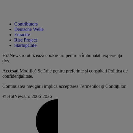
Contributors
Deutsche Welle
Euractiv
Rise Project
StartupCafe
HotNews.ro utilizează
cookie-uri pentru a îmbunătăți experiența
dvs
.
Accesați
Modifică Setările
pentru preferințe și consultați
Politica de
confidențialitate
.
Continuarea navigării implică acceptarea
Termenilor și Condițiilor
.
© HotNews.ro 2006-2026