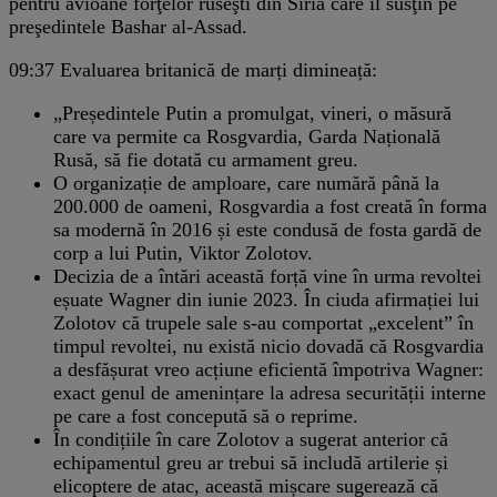
pentru avioane forţelor ruseşti din Siria care îl susţin pe
preşedintele Bashar al-Assad.
09:37
Evaluarea britanică de marți dimineață:
„Președintele Putin a promulgat, vineri, o măsură
care va permite ca Rosgvardia, Garda Națională
Rusă, să fie dotată cu armament greu.
O organizație de amploare, care numără până la
200.000 de oameni, Rosgvardia a fost creată în forma
sa modernă în 2016 și este condusă de fosta gardă de
corp a lui Putin, Viktor Zolotov.
Decizia de a întări această forță vine în urma revoltei
eșuate Wagner din iunie 2023. În ciuda afirmației lui
Zolotov că trupele sale s-au comportat „excelent” în
timpul revoltei, nu există nicio dovadă că Rosgvardia
a desfășurat vreo acțiune eficientă împotriva Wagner:
exact genul de amenințare la adresa securității interne
pe care a fost concepută să o reprime.
În condițiile în care Zolotov a sugerat anterior că
echipamentul greu ar trebui să includă artilerie și
elicoptere de atac, această mișcare sugerează că