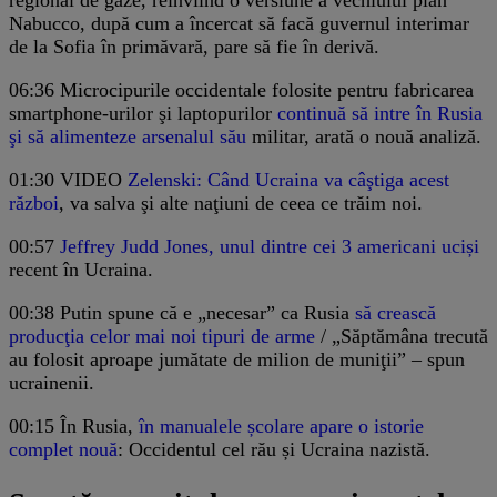
regional de gaze, reînviind o versiune a vechiului plan
Nabucco, după cum a încercat să facă guvernul interimar
de la Sofia în primăvară, pare să fie în derivă.
06:36
Microcipurile occidentale folosite pentru fabricarea
smartphone-urilor şi laptopurilor
continuă să intre în Rusia
şi să alimenteze arsenalul său
militar, arată o nouă analiză.
01:30
VIDEO
Zelenski: Când Ucraina va câştiga acest
război
, va salva şi alte naţiuni de ceea ce trăim noi.
00:57
Jeffrey Judd Jones, unul dintre cei 3 americani uciși
recent în Ucraina.
00:38
Putin spune că e „necesar” ca Rusia
să crească
producţia celor mai noi tipuri de arme
/ „Săptămâna trecută
au folosit aproape jumătate de milion de muniţii” – spun
ucrainenii.
00:15
În Rusia,
în manualele școlare apare o istorie
complet nouă
: Occidentul cel rău și Ucraina nazistă.