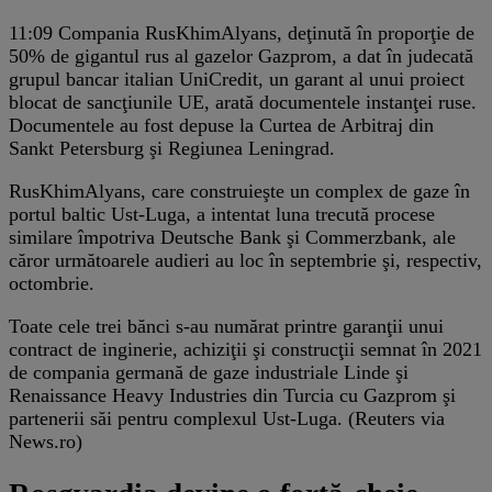
11:09
Compania RusKhimAlyans, deţinută în proporţie de
50% de gigantul rus al gazelor Gazprom, a dat în judecată
grupul bancar italian UniCredit, un garant al unui proiect
blocat de sancţiunile UE, arată documentele instanţei ruse.
Documentele au fost depuse la Curtea de Arbitraj din
Sankt Petersburg şi Regiunea Leningrad.
RusKhimAlyans, care construieşte un complex de gaze în
portul baltic Ust-Luga, a intentat luna trecută procese
similare împotriva Deutsche Bank şi Commerzbank, ale
căror următoarele audieri au loc în septembrie şi, respectiv,
octombrie.
Toate cele trei bănci s-au numărat printre garanţii unui
contract de inginerie, achiziţii şi construcţii semnat în 2021
de compania germană de gaze industriale Linde şi
Renaissance Heavy Industries din Turcia cu Gazprom şi
partenerii săi pentru complexul Ust-Luga. (Reuters via
News.ro)