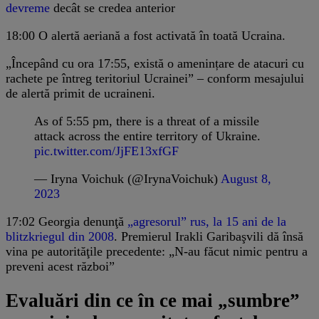
devreme
decât se credea anterior
18:00
O alertă aeriană a fost activată în toată Ucraina.
„Începând cu ora 17:55, există o amenințare de atacuri cu
rachete pe întreg teritoriul Ucrainei” – conform mesajului
de alertă primit de ucraineni.
As of 5:55 pm, there is a threat of a missile
attack across the entire territory of Ukraine.
pic.twitter.com/JjFE13xfGF
— Iryna Voichuk (@IrynaVoichuk)
August 8,
2023
17:02
Georgia denunţă
„agresorul” rus, la 15 ani de la
blitzkriegul din 2008
. Premierul Irakli Garibaşvili dă însă
vina pe autorităţile precedente: „N-au făcut nimic pentru a
preveni acest război”
Evaluări din ce în ce mai „sumbre”