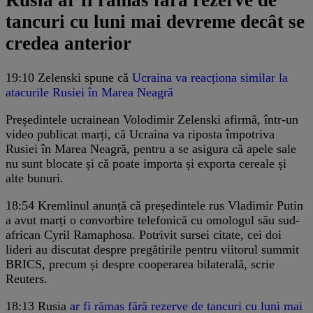
Rusia ar fi rămas fără rezerve de
tancuri cu luni mai devreme decât se
credea anterior
19:10
Zelenski spune că
Ucraina va reacționa similar la
atacurile Rusiei în Marea Neagră
Preşedintele ucrainean Volodimir Zelenski afirmă, într-un
video publicat marți, că Ucraina va riposta împotriva
Rusiei în Marea Neagră, pentru a se asigura că apele sale
nu sunt blocate și că poate importa și exporta cereale și
alte bunuri.
18:54
Kremlinul anunță că președintele rus Vladimir Putin
a avut marți o convorbire telefonică cu omologul său sud-
african Cyril Ramaphosa. Potrivit sursei citate, cei doi
lideri au discutat despre pregătirile pentru viitorul summit
BRICS, precum și despre cooperarea bilaterală, scrie
Reuters.
18:13
Rusia
ar fi rămas fără rezerve de tancuri cu luni mai