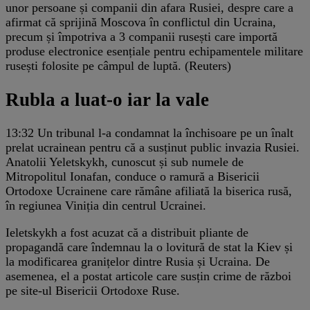
unor persoane și companii din afara Rusiei, despre care a
afirmat că sprijină Moscova în conflictul din Ucraina,
precum și împotriva a 3 companii rusești care importă
produse electronice esențiale pentru echipamentele militare
rusești folosite pe câmpul de luptă. (Reuters)
Rubla a luat-o iar la vale
13:32
Un tribunal l-a condamnat la închisoare pe un înalt
prelat ucrainean pentru că a susținut public invazia Rusiei.
Anatolii Yeletskykh, cunoscut și sub numele de
Mitropolitul Ionafan, conduce o ramură a Bisericii
Ortodoxe Ucrainene care rămâne afiliată la biserica rusă,
în regiunea Viniția din centrul Ucrainei.
Ieletskykh a fost acuzat că a distribuit pliante de
propagandă care îndemnau la o lovitură de stat la Kiev și
la modificarea granițelor dintre Rusia și Ucraina. De
asemenea, el a postat articole care susțin crime de război
pe site-ul Bisericii Ortodoxe Ruse.