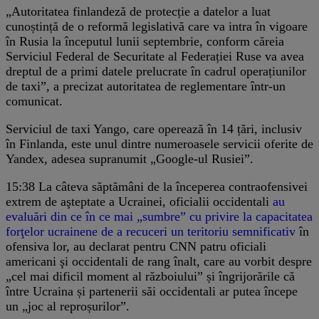
„Autoritatea finlandeză de protecție a datelor a luat
cunoștință de o reformă legislativă care va intra în vigoare
în Rusia la începutul lunii septembrie, conform căreia
Serviciul Federal de Securitate al Federației Ruse va avea
dreptul de a primi datele prelucrate în cadrul operațiunilor
de taxi”, a precizat autoritatea de reglementare într-un
comunicat.
Serviciul de taxi Yango, care operează în 14 țări, inclusiv
în Finlanda, este unul dintre numeroasele servicii oferite de
Yandex, adesea supranumit „Google-ul Rusiei”.
15:38
​La câteva săptămâni de la începerea contraofensivei
extrem de aşteptate a Ucrainei, oficialii occidentali
au
evaluări din ce în ce mai „sumbre” cu privire la capacitatea
forţelor ucrainene de a recuceri un teritoriu semnificativ
în
ofensiva lor, au declarat pentru CNN patru oficiali
americani şi occidentali de rang înalt, care au vorbit despre
„cel mai dificil moment al războiului” și îngrijorările că
între Ucraina și partenerii săi occidentali ar putea începe
un „joc al reproșurilor”.