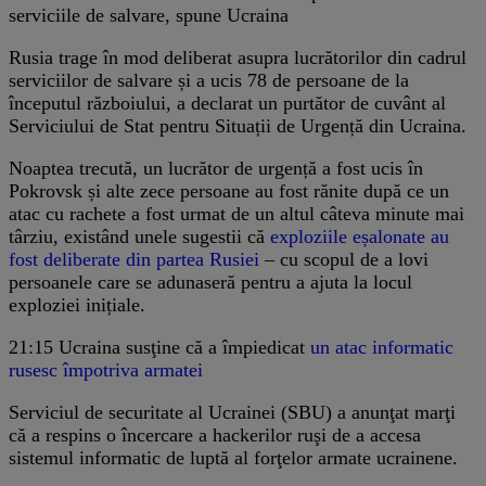
serviciile de salvare, spune Ucraina
Rusia trage în mod deliberat asupra lucrătorilor din cadrul
serviciilor de salvare și a ucis 78 de persoane de la
începutul războiului, a declarat un purtător de cuvânt al
Serviciului de Stat pentru Situații de Urgență din Ucraina.
Noaptea trecută, un lucrător de urgență a fost ucis în
Pokrovsk și alte zece persoane au fost rănite după ce un
atac cu rachete a fost urmat de un altul câteva minute mai
târziu, existând unele sugestii că
exploziile eșalonate au
fost deliberate din partea Rusiei
– cu scopul de a lovi
persoanele care se adunaseră pentru a ajuta la locul
exploziei inițiale.
21:15
Ucraina susţine că a împiedicat
un atac informatic
rusesc împotriva armatei
Serviciul de securitate al Ucrainei (SBU) a anunţat marţi
că a respins o încercare a hackerilor ruşi de a accesa
sistemul informatic de luptă al forţelor armate ucrainene.