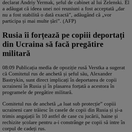
declarat Andriy Yermak, șeful de cabinet al lui Zelenski. El
a adăugat că ideea unei noi reuniuni a fost acceptată „dar
nu a fost stabilită o dată exactă”, adăugând că „vor
participa și mai multe țări”. (AFP)
Rusia îi forțează pe copiii deportați
din Ucraina să facă pregătire
militară
08:09
Publicația media de opoziție rusă Verstka a sugerat
că Comitetul rus de anchetă și șeful său, Alexander
Bastrykin, sunt direct implicați în deportarea de copii
ucraineni în Rusia și în plasarea forțată a acestora în
programele de pregătire militară.
Comitetul rus de anchetă „a luat sub protecție” copiii
ucraineni care trăiesc în casele de copii din Rusia și și-a
trimis angajații în 10 astfel de case cu jucării, haine și
rechizite școlare pentru a-i constrânge pe copii să intre în
corpul de cadeți rus.