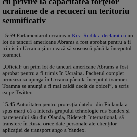
cu privire la capacitatea forţelor
ucrainene de a recuceri un teritoriu
semnificativ
15:59
Parlamentarul ucrainean
Kira Rudik a declarat că
un
lot de tancuri americane Abrams a fost aprobat pentru a fi
trimis în Ucraina și urmează să sosească până la începutul
toamnei.
„Oficial: un prim lot de tancuri americane Abrams a fost
aprobat pentru a fi trimis în Ucraina. Pachetul complet
urmează să ajungă în Ucraina până la începutul toamnei.
Toamna se anunță a fi mai caldă decât de obicei”, a scris
ea pe Twitter.
15:45
Autoritatea pentru protecția datelor din Finlanda a
spus marți că a interzis grupului tehnologic rus Yandex și
partenerului său din Olanda, Ridetech International, să
transfere în Rusia orice date personale ale clienților
aplicației de transport ango a Yandex.