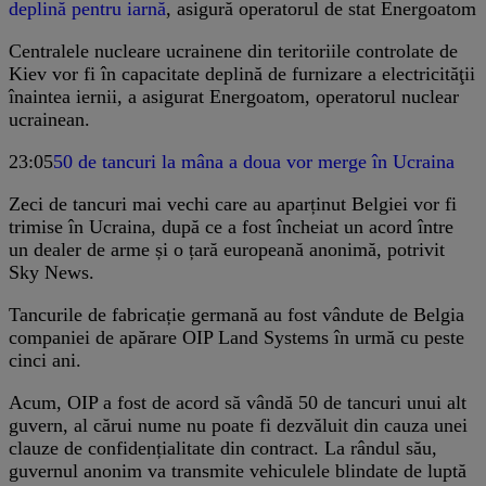
deplină pentru iarnă
, asigură operatorul de stat Energoatom
Centralele nucleare ucrainene din teritoriile controlate de
Kiev vor fi în capacitate deplină de furnizare a electricităţii
înaintea iernii, a asigurat Energoatom, operatorul nuclear
ucrainean.
23:05
50 de tancuri la mâna a doua vor merge în Ucraina
Zeci de tancuri mai vechi care au aparținut Belgiei vor fi
trimise în Ucraina, după ce a fost încheiat un acord între
un dealer de arme și o țară europeană anonimă, potrivit
Sky News.
Tancurile de fabricație germană au fost vândute de Belgia
companiei de apărare OIP Land Systems în urmă cu peste
cinci ani.
Acum, OIP a fost de acord să vândă 50 de tancuri unui alt
guvern, al cărui nume nu poate fi dezvăluit din cauza unei
clauze de confidențialitate din contract. La rândul său,
guvernul anonim va transmite vehiculele blindate de luptă