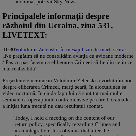
anonimă, potrivit Sky News.
Principalele informații despre
războiul din Ucraina, ziua 531,
LIVETEXT:
01:30
Volodimir Zelenski, în mesajul său de marți seară
:
„Ne pregătim să ne consolidăm aviaţia cu avioane moderne
/ Pas cu pas facem ca eliberarea Crimeei să fie din ce în ce
mai realizabilă”
Preşedintele ucrainean Volodimir Zelenski a vorbit din nou
despre eliberarea Crimeei, marţi seară, în alocuţiunea sa
video nocturnă, în ciuda faptului că sunt tot mai multe
semnale că operaţiunile contraofensive pe care Ucraina le-
a iniţiat luna trecută nu dau rezultatul scontat.
Today, I held a meeting on the content of our
return policy, specifically regarding Crimea and
its reintegration. It is obvious that after the