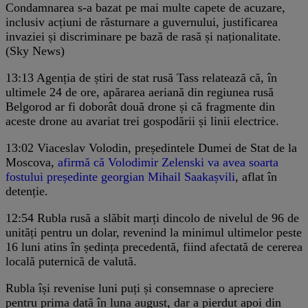
Condamnarea s-a bazat pe mai multe capete de acuzare,
inclusiv acțiuni de răsturnare a guvernului, justificarea
invaziei și discriminare pe bază de rasă și naționalitate.
(Sky News)
13:13
Agenția de știri de stat rusă Tass relatează că, în
ultimele 24 de ore, apărarea aeriană din regiunea rusă
Belgorod ar fi doborât două drone și că fragmente din
aceste drone au avariat trei gospodării și linii electrice.
13:02
Viaceslav Volodin, președintele Dumei de Stat de la
Moscova,
afirmă că Volodimir Zelenski va avea soarta
fostului președinte georgian Mihail Saakașvili
, aflat în
detenție.
12:54
Rubla rusă a slăbit marți dincolo de nivelul de 96 de
unități pentru un dolar, revenind la minimul ultimelor peste
16 luni atins în ședința precedentă, fiind afectată de cererea
locală puternică de valută.
Rubla își revenise luni puți și consemnase o apreciere
pentru prima dată în luna august, dar a pierdut apoi din