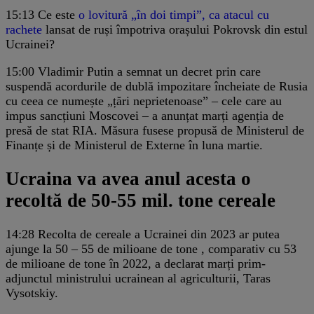
15:13
Ce este
o lovitură „în doi timpi”, ca atacul cu
rachete
lansat de ruși împotriva orașului Pokrovsk din estul
Ucrainei?
15:00
Vladimir Putin a semnat un decret prin care
suspendă acordurile de dublă impozitare încheiate de Rusia
cu ceea ce numește „țări neprietenoase” – cele care au
impus sancțiuni Moscovei – a anunțat marți agenția de
presă de stat RIA. Măsura fusese propusă de Ministerul de
Finanțe și de Ministerul de Externe în luna martie.
Ucraina va avea anul acesta o
recoltă de 50-55 mil. tone cereale
14:28
Recolta de cereale a Ucrainei din 2023 ar putea
ajunge la 50 – 55 de milioane de tone , comparativ cu 53
de milioane de tone în 2022, a declarat marți prim-
adjunctul ministrului ucrainean al agriculturii, Taras
Vysotskiy.