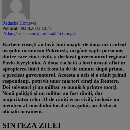
Redactia Hotnews
Publicat: 08.08.2023 10:41
Adaugă-ne ca sursă preferată în Google
Rachete rusești au lovit luni noapte de două ori centrul
orașului ucrainean Pokrovsk, ucigând șapte persoane,
dintre care cinci civili, a declarat guvernatorul regional
Pavlo Kyrylenko. A doua rachetă a lovit orașul aflat în
apropierea liniei de front la 40 de minute după prima,
a precizat guvernatorul. Aceasta a ucis și a rănit primii
respondenți, potrivit unor martori citați de Reuters.
Doi salvatori și un militar se numără printre morți.
Nouă polițiști și un militar au fost răniți, dar
majoritatea celor 31 de răniți erau civili, inclusiv un
membru al consiliului local al orașului, au declarat
oficialii ucraineni.
SINTEZA ZILEI