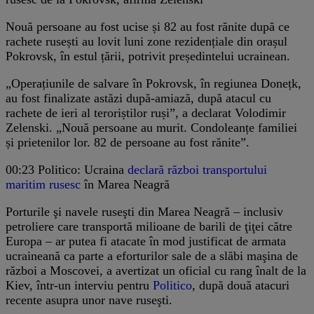
Nouă persoane au fost ucise și 82 au fost rănite după ce
rachete rusești au lovit luni zone rezidențiale din orașul
Pokrovsk, în estul țării, potrivit președintelui ucrainean.
„Operațiunile de salvare în Pokrovsk, în regiunea Donețk,
au fost finalizate astăzi după-amiază, după atacul cu
rachete de ieri al teroriștilor ruși”, a declarat Volodimir
Zelenski. „Nouă persoane au murit. Condoleanțe familiei
și prietenilor lor. 82 de persoane au fost rănite”.
00:23
Politico: Ucraina
declară război transportului
maritim rusesc
în Marea Neagră
Porturile şi navele ruseşti din Marea Neagră – inclusiv
petroliere care transportă milioane de barili de ţiţei către
Europa – ar putea fi atacate în mod justificat de armata
ucraineană ca parte a eforturilor sale de a slăbi maşina de
război a Moscovei, a avertizat un oficial cu rang înalt de la
Kiev, într-un interviu pentru
Politico
, după două atacuri
recente asupra unor nave ruseşti.