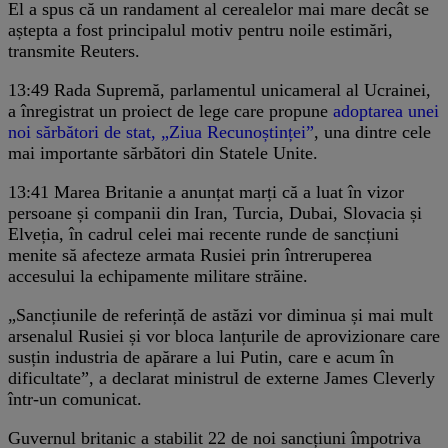
El a spus că un randament al cerealelor mai mare decât se
aștepta a fost principalul motiv pentru noile estimări,
transmite Reuters.
13:49
Rada Supremă, parlamentul unicameral al Ucrainei,
a înregistrat un proiect de lege care propune
adoptarea unei
noi sărbători de stat, „Ziua Recunoștinței”
, una dintre cele
mai importante sărbători din Statele Unite.
13:41
Marea Britanie a anunțat marți că a luat în vizor
persoane și companii din Iran, Turcia, Dubai, Slovacia și
Elveția, în cadrul celei mai recente runde de sancțiuni
menite să afecteze armata Rusiei prin întreruperea
accesului la echipamente militare străine.
„Sancțiunile de referință de astăzi vor diminua și mai mult
arsenalul Rusiei și vor bloca lanțurile de aprovizionare care
susțin industria de apărare a lui Putin, care e acum în
dificultate”, a declarat ministrul de externe James Cleverly
într-un comunicat.
Guvernul britanic a stabilit 22 de noi sancțiuni împotriva