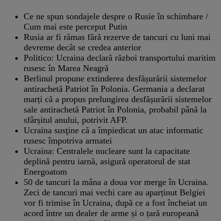
Ce ne spun sondajele despre o Rusie în schimbare /
Cum mai este perceput Putin
Rusia ar fi rămas fără rezerve de tancuri cu luni mai
devreme decât se credea anterior
Politico: Ucraina declară război transportului maritim
rusesc în Marea Neagră
Berlinul propune extinderea desfășurării sistemelor
antirachetă Patriot în Polonia. Germania a declarat
marți că a propus prelungirea desfășurării sistemelor
sale antirachetă Patriot în Polonia, probabil până la
sfârșitul anului, potrivit AFP.
Ucraina susţine că a împiedicat un atac informatic
rusesc împotriva armatei
Ucraina: Centralele nucleare sunt la capacitate
deplină pentru iarnă, asigură operatorul de stat
Energoatom
50 de tancuri la mâna a doua vor merge în Ucraina.
Zeci de tancuri mai vechi care au aparținut Belgiei
vor fi trimise în Ucraina, după ce a fost încheiat un
acord între un dealer de arme și o țară europeană