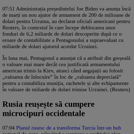
07:51
Administrația președintelui Joe Biden va anunța încă
de marți un nou ajutor de armament de 200 de milioane de
dolari pentru Ucraina, au declarat oficiali americani pentru
Reuters, în contextul în care începe deblocarea unor
fonduri de 6,2 miliarde de dolari descoperite după ce o
eroare de contabilitate a Pentagonului a supraevaluat cu
miliarde de dolari ajutorul acordat Ucrainei.
În luna mai, Pentagonul a anunțat că a atribuit din greșeală
o valoare mai mare decât cea justificată armamentului
american trimis la Kiev, atunci când angajații au folosit
„valoarea de înlocuire” în loc de „valoarea depreciată”
pentru a contabiliza muniția, rachetele și alte echipamente
în valoare de miliarde de dolari trimise Ucrainei. (Reuters)
Rusia reușește să cumpere
microcipuri occidentale
07:04
Planul rusesc de a transforma Turcia într-un hub