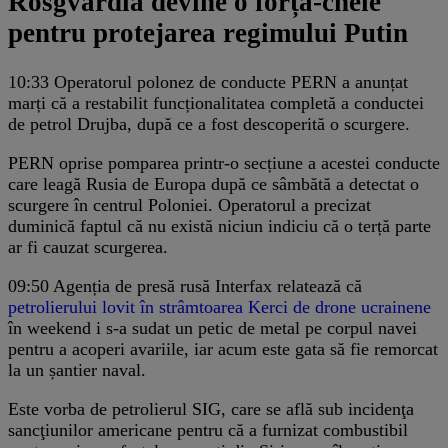
Rosgvardia devine o forță-cheie
pentru protejarea regimului Putin
10:33
Operatorul polonez de conducte PERN a anunțat
marți că a restabilit funcționalitatea completă a conductei
de petrol Drujba, după ce a fost descoperită o scurgere.
PERN oprise pomparea printr-o secțiune a acestei conducte
care leagă Rusia de Europa după ce sâmbătă a detectat o
scurgere în centrul Poloniei. Operatorul a precizat
duminică faptul că nu există niciun indiciu că o terță parte
ar fi cauzat scurgerea.
09:50
Agenția de presă rusă Interfax relatează că
petrolierului lovit în strâmtoarea Kerci de drone ucrainene
în weekend i s-a sudat un petic de metal pe corpul navei
pentru a acoperi avariile, iar acum este gata să fie remorcat
la un șantier naval.
Este vorba de petrolierul SIG, care se află sub incidenţa
sancţiunilor americane pentru că a furnizat combustibil