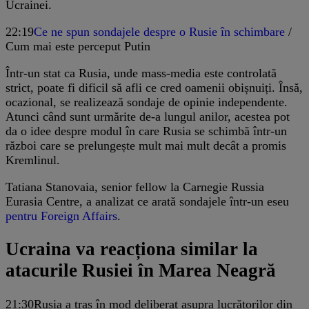
Ucrainei.
22:19
Ce ne spun sondajele despre o Rusie în schimbare
/
Cum mai este perceput Putin
Într-un stat ca Rusia, unde mass-media este controlată
strict, poate fi dificil să afli ce cred oamenii obișnuiți. Însă,
ocazional, se realizează sondaje de opinie independente.
Atunci când sunt urmărite de-a lungul anilor, acestea pot
da o idee despre modul în care Rusia se schimbă într-un
război care se prelungește mult mai mult decât a promis
Kremlinul.
Tatiana Stanovaia, senior fellow la Carnegie Russia
Eurasia Centre, a analizat ce arată sondajele într-un eseu
pentru Foreign Affairs
.
Ucraina va reacționa similar la
atacurile Rusiei în Marea Neagră
21:30
Rusia a tras în mod deliberat asupra lucrătorilor din