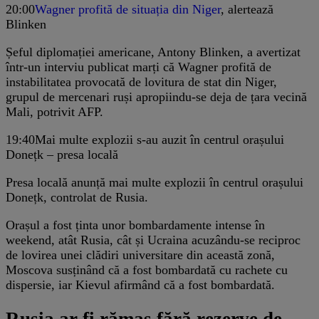
20:00
Wagner profită de situația din Niger
, alertează
Blinken
Șeful diplomației americane, Antony Blinken, a avertizat
într-un interviu publicat marți că Wagner profită de
instabilitatea provocată de lovitura de stat din Niger,
grupul de mercenari ruși apropiindu-se deja de țara vecină
Mali, potrivit AFP.
19:40
Mai multe explozii s-au auzit în centrul orașului
Donețk – presa locală
Presa locală anunță mai multe explozii în centrul orașului
Donețk, controlat de Rusia.
Orașul a fost ținta unor bombardamente intense în
weekend, atât Rusia, cât și Ucraina acuzându-se reciproc
de lovirea unei clădiri universitare din această zonă,
Moscova susținând că a fost bombardată cu rachete cu
dispersie, iar Kievul afirmând că a fost bombardată.