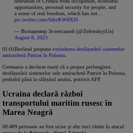
liberation of Crimea from occupation, economic
opportunities, personal security for people, and
a sense of real freedom, which has not…
pic.twitter.com/SdzrKW8XIS
— Володимир Зеленський (@ZelenskyyUa)
August 8, 2023
01:01
Berlinul propune
extinderea desfășurării sistemelor
antirachetă Patriot în Polonia
.
Germania a declarat marți că a propus prelungirea
desfășurării sistemelor sale antirachetă Patriot în Polonia,
probabil până la sfârșitul anului, potrivit AFP.
Ucraina declară război
transportului maritim rusesc în
Marea Neagră
00:48
9 persoane au fost ucise și alte zeci rănite în atacul
rusesc de la Pokrovsk, afirmă Zelenski