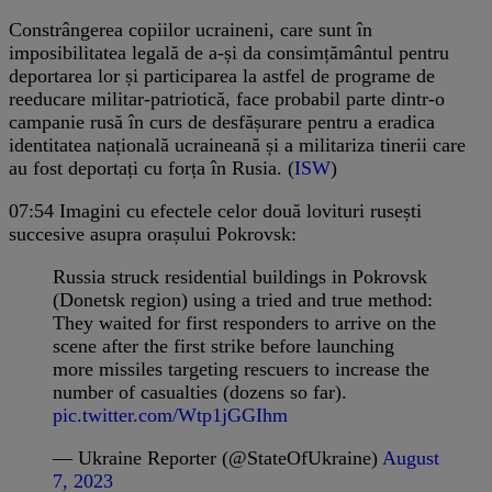
Constrângerea copiilor ucraineni, care sunt în
imposibilitatea legală de a-și da consimțământul pentru
deportarea lor și participarea la astfel de programe de
reeducare militar-patriotică, face probabil parte dintr-o
campanie rusă în curs de desfășurare pentru a eradica
identitatea națională ucraineană și a militariza tinerii care
au fost deportați cu forța în Rusia. (
ISW
)
07:54
Imagini cu efectele celor două lovituri rusești
succesive asupra orașului Pokrovsk:
Russia struck residential buildings in Pokrovsk
(Donetsk region) using a tried and true method:
They waited for first responders to arrive on the
scene after the first strike before launching
more missiles targeting rescuers to increase the
number of casualties (dozens so far).
pic.twitter.com/Wtp1jGGIhm
— Ukraine Reporter (@StateOfUkraine)
August
7, 2023