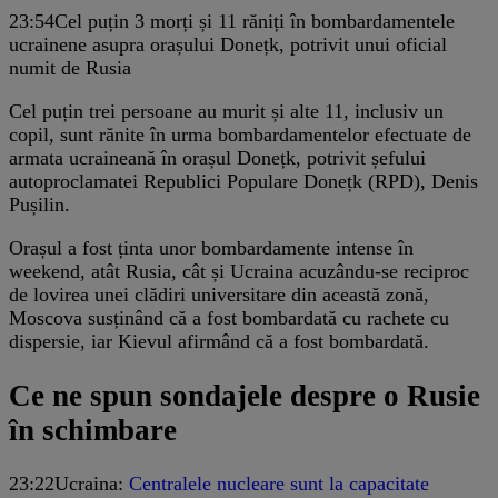
23:54
Cel puțin 3 morți și 11 răniți în bombardamentele
ucrainene asupra orașului Donețk, potrivit unui oficial
numit de Rusia
Cel puțin trei persoane au murit și alte 11, inclusiv un
copil, sunt rănite în urma bombardamentelor efectuate de
armata ucraineană în orașul Donețk, potrivit șefului
autoproclamatei Republici Populare Donețk (RPD), Denis
Pușilin.
Orașul a fost ținta unor bombardamente intense în
weekend, atât Rusia, cât și Ucraina acuzându-se reciproc
de lovirea unei clădiri universitare din această zonă,
Moscova susținând că a fost bombardată cu rachete cu
dispersie, iar Kievul afirmând că a fost bombardată.
Ce ne spun sondajele despre o Rusie
în schimbare
23:22
Ucraina:
Centralele nucleare sunt la capacitate