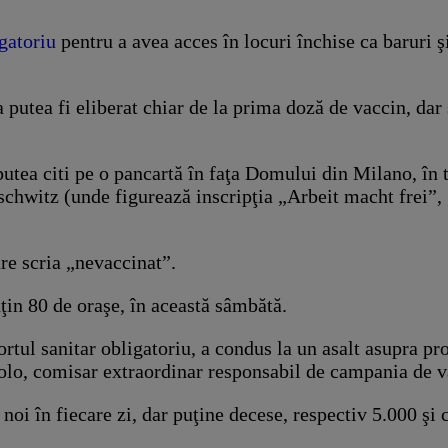
gatoriu
pentru a avea acces în locuri închise ca baruri şi
a putea fi eliberat chiar de la prima doză de vaccin, da
 putea citi pe o pancartă în faţa Domului din Milano, în 
uschwitz (unde figurează inscripţia „Arbeit macht frei”,
re scria „nevaccinat”.
uţin 80 de oraşe, în această sâmbătă.
ortul sanitar obligatoriu, a condus la un asalt asupra p
uolo, comisar extraordinar responsabil de campania de v
 noi în fiecare zi, dar puţine decese, respectiv 5.000 şi