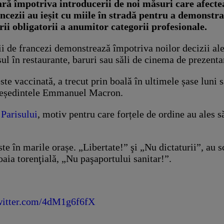
ară împotriva introducerii de noi măsuri care afecte
ncezii au ieșit cu miile în stradă pentru a demonstr
rii obligatorii a anumitor categorii profesionale.
ii de francezi demonstrează împotriva noilor decizii al
ul în restaurante, baruri sau săli de cinema de prezent
te vaccinată, a trecut prin boală în ultimele șase luni s
președintele Emmanuel Macron.
 Parisului
, motiv pentru care forțele de ordine au ales 
e în marile orașe. „Libertate!” şi „Nu dictaturii”, au s
loaia torenţială, „Nu paşaportului sanitar!”.
twitter.com/4dM1g6f6fX