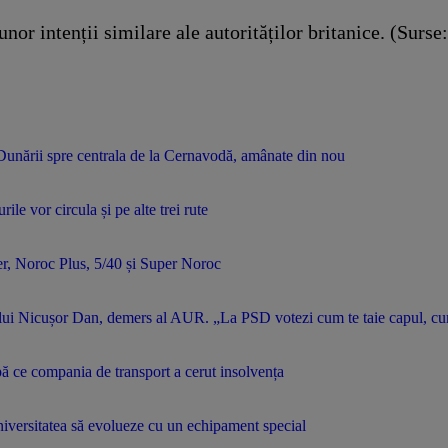
or intenții similare ale autorităților britanice.
(Surse
 Dunării spre centrala de la Cernavodă, amânate din nou
ile vor circula și pe alte trei rute
er, Noroc Plus, 5/40 și Super Noroc
lui Nicușor Dan, demers al AUR. „La PSD votezi cum te taie capul, cum
ă ce compania de transport a cerut insolvența
niversitatea să evolueze cu un echipament special