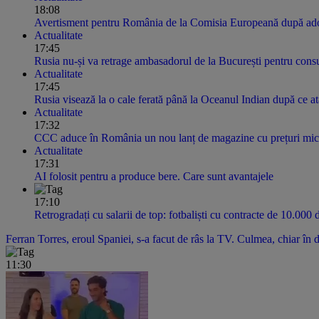
18:08
Avertisment pentru România de la Comisia Europeană după adop
Actualitate
17:45
Rusia nu-și va retrage ambasadorul de la București pentru consul
Actualitate
17:45
Rusia visează la o cale ferată până la Oceanul Indian după ce at
Actualitate
17:32
CCC aduce în România un nou lanț de magazine cu prețuri mici.
Actualitate
17:31
AI folosit pentru a produce bere. Care sunt avantajele
17:10
Retrogradați cu salarii de top: fotbaliști cu contracte de 10.000 
Ferran Torres, eroul Spaniei, s-a facut de râs la TV. Culmea, chiar în 
11:30