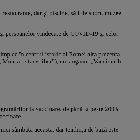
 restaurante, dar şi piscine, săli de sport, muzee,
r şi persoanelor vindecate de COVID-19 şi celor
timp ce în centrul istoric al Romei alta prezenta
 „Munca te face liber”), cu sloganul „Vaccinurile
rogramărilor la vaccinare, de până la peste 200%
accinare.
 cinci sâmbăta aceasta, dar tendinţa de bază este