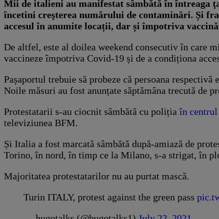
Mii de italieni au manifestat sâmbătă în întreaga ţ
încetini creşterea numărului de contaminări. Și fra
accesul în anumite locații, dar și împotriva vaccină
De altfel, este al doilea weekend consecutiv în care m
vaccineze împotriva Covid-19 și de a condiționa acces
Pașaportul trebuie să probeze că persoana respectivă es
Noile măsuri au fost anunțate săptămâna trecută de 
Protestatarii s-au ciocnit sâmbătă cu poliția
în centrul
televiziunea BFM.
Și Italia a fost marcată sâmbătă după-amiază de protest
Torino, în nord, în timp ce la Milano, s-a strigat, în p
Majoritatea protestatarilor nu au purtat mască.
Turin ITALY, protest against the green pass
pic.
— hugotalks (@hugotalks1)
July 22, 2021