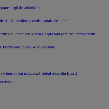
tarea legii decarbonizării
tări. „Nu imităm gesturile teatrale ale altora”
acurile cu drone din Marea Neagră i-au perturbat transporturile
 Primul oraș în care se va deschide
de €/lună au dat în judecată clubul retras din Liga 2
domeniul lui