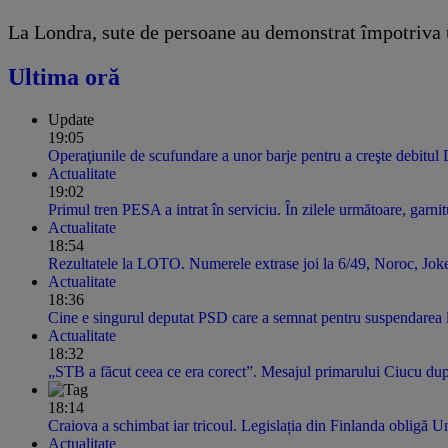
La Londra, sute de persoane au demonstrat împotriva un
Ultima oră
Update
19:05
Operaţiunile de scufundare a unor barje pentru a creşte debitul
Actualitate
19:02
Primul tren PESA a intrat în serviciu. În zilele următoare, garnitur
Actualitate
18:54
Rezultatele la LOTO. Numerele extrase joi la 6/49, Noroc, Jok
Actualitate
18:36
Cine e singurul deputat PSD care a semnat pentru suspendarea 
Actualitate
18:32
„STB a făcut ceea ce era corect”. Mesajul primarului Ciucu dup
18:14
Craiova a schimbat iar tricoul. Legislația din Finlanda obligă U
Actualitate