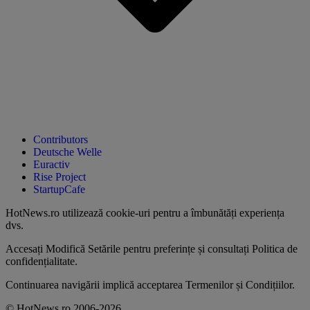
Contributors
Deutsche Welle
Euractiv
Rise Project
StartupCafe
HotNews.ro utilizează
cookie-uri pentru a îmbunătăți experiența
dvs
.
Accesați
Modifică Setările
pentru preferințe și consultați
Politica de
confidențialitate
.
Continuarea navigării implică acceptarea
Termenilor și Condițiilor
.
© HotNews.ro 2006-2026