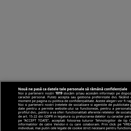
Nouă ne pasă ca datele tale personale să rămână confidențiale
Noi și partenerii noștri
1019
stocăm și/sau accesăm informații pe dispozit
caracter personal. Puteți accepta sau gestiona preferințele dvs. făcând cl
moment pe pagina cu politica de confidențialitate. Aceste alegeri vor fi ra
Noi si partenerii nostri (retelele de socializare si agentiile de publicitat
date pentru a permite website-ului sa functioneze, pentru a personaliza 
profilul dvs., pentru a va oferi functionalitati aferente retelelor de social
de art. 15-22 din GDPR in legatura cu prelucrarea datelor cu caracter pers
pe “ACCEPT TOATE”, acceptati folosirea tuturor Tehnologiilor de tip Co
informatiilor de catre Vendor-ii cu care colaboram. Prin click pe “
individual, mai putin cele legate de cookie strict necesare pentru function