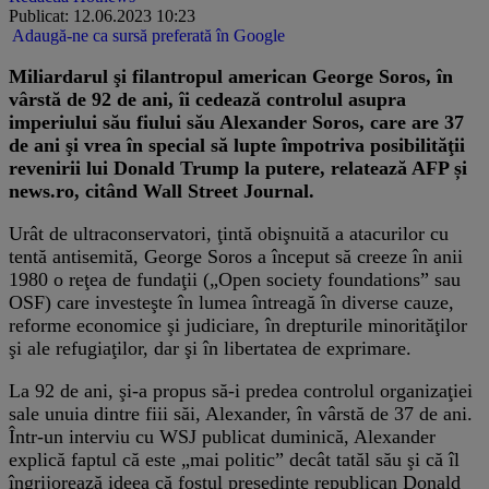
Publicat: 12.06.2023 10:23
Adaugă-ne ca sursă preferată în Google
Miliardarul şi filantropul american George Soros, în
vârstă de 92 de ani, îi cedează controlul asupra
imperiului său fiului său Alexander Soros, care are 37
de ani şi vrea în special să lupte împotriva posibilităţii
revenirii lui Donald Trump la putere, relatează AFP și
news.ro, citând Wall Street Journal.
Urât de ultraconservatori, ţintă obişnuită a atacurilor cu
tentă antisemită, George Soros a început să creeze în anii
1980 o reţea de fundaţii („Open society foundations” sau
OSF) care investeşte în lumea întreagă în diverse cauze,
reforme economice şi judiciare, în drepturile minorităţilor
şi ale refugiaţilor, dar şi în libertatea de exprimare.
La 92 de ani, şi-a propus să-i predea controlul organizaţiei
sale unuia dintre fiii săi, Alexander, în vârstă de 37 de ani.
Într-un interviu cu WSJ publicat duminică, Alexander
explică faptul că este „mai politic” decât tatăl său şi că îl
îngrijorează ideea că fostul preşedinte republican Donald