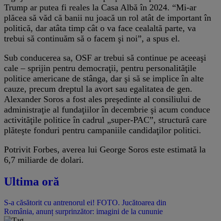
Trump ar putea fi reales la Casa Albă în 2024. “Mi-ar
plăcea să văd că banii nu joacă un rol atât de important în
politică, dar atâta timp cât o va face cealaltă parte, va
trebui să continuăm să o facem şi noi”, a spus el.
Sub conducerea sa, OSF ar trebui să continue pe aceeaşi
cale – sprijin pentru democraţii, pentru personalităţile
politice americane de stânga, dar şi să se implice în alte
cauze, precum dreptul la avort sau egalitatea de gen.
Alexander Soros a fost ales preşedinte al consiliului de
administraţie al fundaţiilor în decembrie şi acum conduce
activităţile politice în cadrul „super-PAC”, structură care
plăteşte fonduri pentru campaniile candidaţilor politici.
Potrivit Forbes, averea lui George Soros este estimată la
6,7 miliarde de dolari.
Ultima oră
S-a căsătorit cu antrenorul ei! FOTO. Jucătoarea din
România, anunț surprinzător: imagini de la cununie