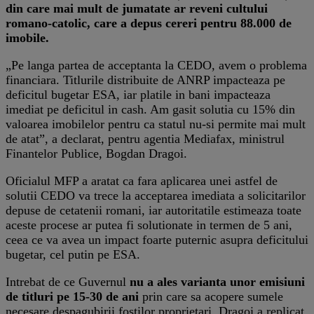
din care mai mult de jumatate ar reveni cultului
romano-catolic, care a depus cereri pentru 88.000 de
imobile.
„Pe langa partea de acceptanta la CEDO, avem o problema
financiara. Titlurile distribuite de ANRP impacteaza pe
deficitul bugetar ESA, iar platile in bani impacteaza
imediat pe deficitul in cash. Am gasit solutia cu 15% din
valoarea imobilelor pentru ca statul nu-si permite mai mult
de atat”, a declarat, pentru agentia Mediafax, ministrul
Finantelor Publice, Bogdan Dragoi.
Oficialul MFP a aratat ca fara aplicarea unei astfel de
solutii CEDO va trece la acceptarea imediata a solicitarilor
depuse de cetatenii romani, iar autoritatile estimeaza toate
aceste procese ar putea fi solutionate in termen de 5 ani,
ceea ce va avea un impact foarte puternic asupra deficitului
bugetar, cel putin pe ESA.
Intrebat de ce Guvernul
nu a ales varianta unor emisiuni
de titluri pe 15-30 de ani
prin care sa acopere sumele
necesare despagubirii fostilor proprietari, Dragoi a replicat