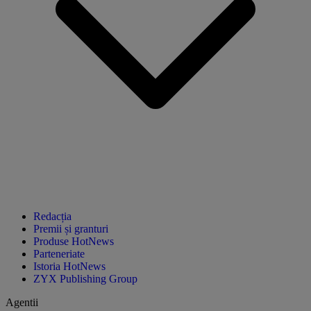
Redacția
Premii și granturi
Produse HotNews
Parteneriate
Istoria HotNews
ZYX Publishing Group
Agentii