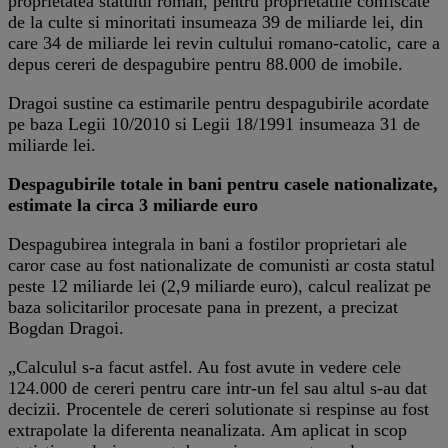
proprietatea statului roman, pentru proprietatile confiscate
de la culte si minoritati insumeaza 39 de miliarde lei, din
care 34 de miliarde lei revin cultului romano-catolic, care a
depus cereri de despagubire pentru 88.000 de imobile.
Dragoi sustine ca estimarile pentru despagubirile acordate
pe baza Legii 10/2010 si Legii 18/1991 insumeaza 31 de
miliarde lei.
Despagubirile totale in bani pentru casele nationalizate,
estimate la circa 3 miliarde euro
Despagubirea integrala in bani a fostilor proprietari ale
caror case au fost nationalizate de comunisti ar costa statul
peste 12 miliarde lei (2,9 miliarde euro), calcul realizat pe
baza solicitarilor procesate pana in prezent, a precizat
Bogdan Dragoi.
„Calculul s-a facut astfel. Au fost avute in vedere cele
124.000 de cereri pentru care intr-un fel sau altul s-au dat
decizii. Procentele de cereri solutionate si respinse au fost
extrapolate la diferenta neanalizata. Am aplicat in scop