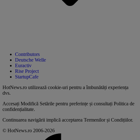
Contributors
Deutsche Welle
Euractiv
Rise Project
StartupCafe
HotNews.ro utilizează
cookie-uri pentru a îmbunătăți experiența
dvs
.
Accesați
Modifică Setările
pentru preferințe și consultați
Politica de
confidențialitate
.
Continuarea navigării implică acceptarea
Termenilor și Condițiilor
.
© HotNews.ro 2006-2026