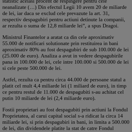
statistic acelasi procent de respingere pentru cele
neanalizate (…) Din efectul Legii 10 avem 20 de miliarde
de lei, iar daca se exclud cele prevazute la art. 31,
respectiv despagubiri pentru actiuni detinute la companii,
ar rezulta o suma de 12,8 miliarde lei”, a spus Dragoi.
Ministrul Finantelor a aratat ca din cele aproximativ
55.000 de notificari solutionate prin restituirea in bani
aproximativ 80% au fost despagubiri de sub 100.000 de lei
(25.000 de euro). Analiza a avut in vedere despagubirile
pana in 100.000 de lei, cele intre 100.000 si 500.000 de lei
si cele peste 500.000 de lei.
Astfel, rezulta ca pentru circa 44.000 de persoane statul a
platit cel mult 4,4 miliarde lei (1 miliard de euro), in timp
ce pentru restul de 11.000 de despagubiti s-au achitat cel
putin 10 miliarde de lei (2,4 miliarde euro).
Fostii proprietari au fost despagubiti prin actiuni la Fondul
Proprietatea, al carui capital social s-a ridicat la circa 14
miliarde lei, si prin despagubiri in bani, in limita a 500.000
de lei, din dividendele platite la stat de catre Fondul