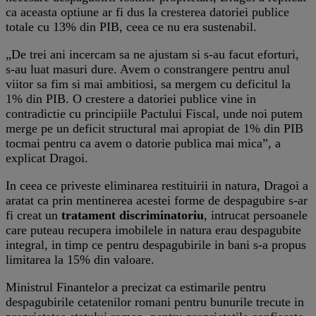
ca aceasta optiune ar fi dus la cresterea datoriei publice
totale cu 13% din PIB, ceea ce nu era sustenabil.
„De trei ani incercam sa ne ajustam si s-au facut eforturi,
s-au luat masuri dure. Avem o constrangere pentru anul
viitor sa fim si mai ambitiosi, sa mergem cu deficitul la
1% din PIB. O crestere a datoriei publice vine in
contradictie cu principiile Pactului Fiscal, unde noi putem
merge pe un deficit structural mai apropiat de 1% din PIB
tocmai pentru ca avem o datorie publica mai mica”, a
explicat Dragoi.
In ceea ce priveste eliminarea restituirii in natura, Dragoi a
aratat ca prin mentinerea acestei forme de despagubire s-ar
fi creat un
tratament discriminatoriu
, intrucat persoanele
care puteau recupera imobilele in natura erau despagubite
integral, in timp ce pentru despagubirile in bani s-a propus
limitarea la 15% din valoare.
Ministrul Finantelor a precizat ca estimarile pentru
despagubirile cetatenilor romani pentru bunurile trecute in