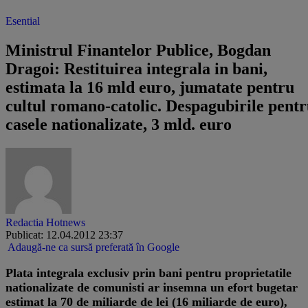
Esential
Ministrul Finantelor Publice, Bogdan
Dragoi: Restituirea integrala in bani,
estimata la 16 mld euro, jumatate pentru
cultul romano-catolic. Despagubirile pent
casele nationalizate, 3 mld. euro
Redactia Hotnews
Publicat: 12.04.2012 23:37
Adaugă-ne ca sursă preferată în Google
Plata integrala exclusiv prin bani pentru proprietatile
nationalizate de comunisti ar insemna un efort bugetar
estimat la 70 de miliarde de lei (16 miliarde de euro),