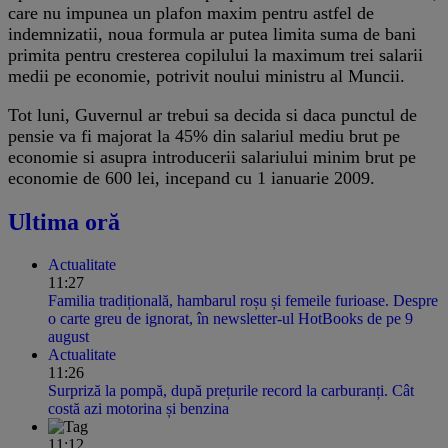
care nu impunea un plafon maxim pentru astfel de
indemnizatii, noua formula ar putea limita suma de bani
primita pentru cresterea copilului la maximum trei salarii
medii pe economie, potrivit noului ministru al Muncii.
Tot luni, Guvernul ar trebui sa decida si daca punctul de
pensie va fi majorat la 45% din salariul mediu brut pe
economie si asupra introducerii salariului minim brut pe
economie de 600 lei, incepand cu 1 ianuarie 2009.
Ultima oră
Actualitate
11:27
Familia tradițională, hambarul roșu și femeile furioase. Despre
o carte greu de ignorat, în newsletter-ul HotBooks de pe 9
august
Actualitate
11:26
Surpriză la pompă, după prețurile record la carburanți. Cât
costă azi motorina și benzina
11:12