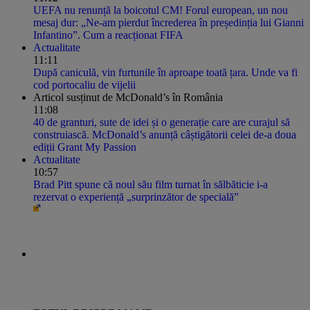
UEFA nu renunță la boicotul CM! Forul european, un nou
mesaj dur: „Ne-am pierdut încrederea în președinția lui Gianni
Infantino”. Cum a reacționat FIFA
Actualitate
11:11
După caniculă, vin furtunile în aproape toată țara. Unde va fi
cod portocaliu de vijelii
Articol susținut de McDonald’s în România
11:08
40 de granturi, sute de idei și o generație care are curajul să
construiască. McDonald’s anunță câștigătorii celei de-a doua
ediții Grant My Passion
Actualitate
10:57
Brad Pitt spune că noul său film turnat în sălbăticie i-a
rezervat o experiență „surprinzător de specială”