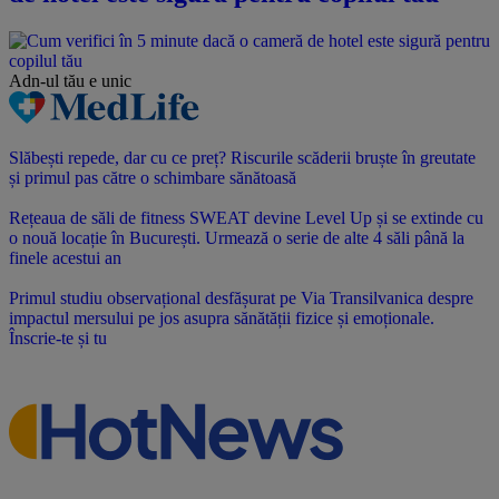
Adn-ul tău
e unic
Slăbești repede, dar cu ce preț? Riscurile scăderii bruște în greutate
și primul pas către o schimbare sănătoasă
Rețeaua de săli de fitness SWEAT devine Level Up și se extinde cu
o nouă locație în București. Urmează o serie de alte 4 săli până la
finele acestui an
Primul studiu observațional desfășurat pe Via Transilvanica despre
impactul mersului pe jos asupra sănătății fizice și emoționale.
Înscrie-te și tu