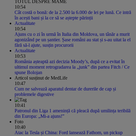
TOTUL DESPRE MAME
10:54
Cât costă o bonă: de la 2.500 la 6.000 de lei pe lună. Ce intră
în acești bani și la ce să se aștepte părinții
Actualitate
10:54
Ajuns cu o zi în urmă în Italia din Moldova, un tânăr a murit
agonizând pe un șantier. Șase români au stat și s-au uitat la el
fără să-l ajute, susțin procurorii
Actualitate
10:53
România așteaptă azi decizia Moody’s, după ce a evitat în
ultimul moment retrogradarea la „junk” din partea Fitch / Ce
spune Bolojan
Articol susținut de MedLife
10:47
Cum ne salvează aparatul dentar de durerile de cap și
problemele digestive
10:41
Patronul din Liga 1 amenință că pleacă după umilința teribilă
din Europa: „Mi-a ajuns!”
Foto
10:40
Atac la Tesla și China: Ford lansează Fathom, un pickup