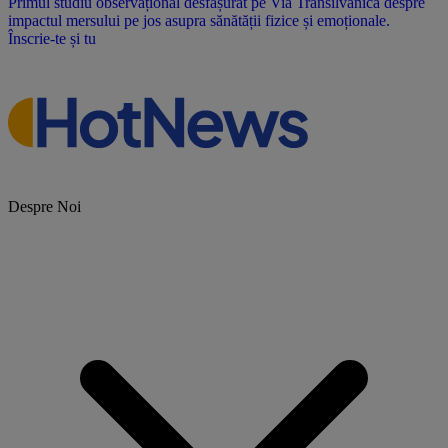
Primul studiu observațional desfășurat pe Via Transilvanica despre
impactul mersului pe jos asupra sănătății fizice și emoționale.
Înscrie-te și tu
Despre Noi