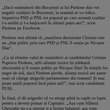
„Dacă susținătorii din București ai lui Piedone dau vot
negativ coaliției în București, la toamnă se va ridica
împotriva PSD și PNL tot poporul pe care această coaliție
l-a umilit și l-a batjocorit în ultimii patru ani!”, scrie
Piedone pe Facebook.
Piedone mai afirmă că „mazilirea doctorului Cîrstoiu este
un „blat politic prin care PSD și PNL îl susțin pe Nicușor
Dan”.
„Ca să elimine valul de susținători ai candidatului Cristian
Popescu Piedone, șefii alianței toxice își trădează
electoratul și îl susțin public pe Nicușor Dan! În mințile lor
negre de ură, dacă Piedone pierde, alianța toxică are șanse
mari să câștige alegerile parlamentare din toamnă! Și mai
poate umili poporul încă patru ani!”, mai scrie candidatul
PUSL.
În final, el dă asigurări că va merge până la capăt cu lupta
pentru a deveni primar al Capitalei. „Așa cum Sfântul
Gheorghe nu s-a speriat și a învins balaurul, așa vom