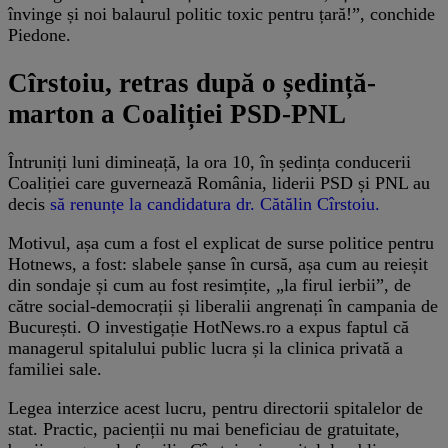
învinge și noi balaurul politic toxic pentru țară!”, conchide
Piedone.
Cîrstoiu, retras după o ședință-
marton a Coaliției PSD-PNL
Întruniți luni dimineață, la ora 10, în ședința conducerii
Coaliției care guvernează România, liderii PSD și PNL au
decis
să renunțe la candidatura dr. Cătălin Cîrstoiu.
Motivul, așa cum a fost el explicat de surse politice pentru
Hotnews, a fost: slabele șanse în cursă, așa cum au reieșit
din sondaje și cum au fost resimțite, „la firul ierbii”, de
către social-democrații și liberalii angrenați în campania de
București. O investigație HotNews.ro a expus faptul că
managerul spitalului public lucra și la clinica privată a
familiei sale.
Legea interzice acest lucru, pentru directorii spitalelor de
stat. Practic, pacienții nu mai beneficiau de gratuitate,