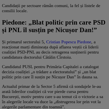
Candidații pe sectoare rămân comuni, la fel și listele de
consilii locale.
Piedone: „Blat politic prin care PSD
și PNL îl susțin pe Nicușor Dan!”
Și primarul sectorului 5,
Cristian Popescu Piedone
, a
reacționat marți dimineața după aflarea veștii că liderii
coaliției PSD-PNL au decis retragerea susținerii pentru
candidatura doctorului Cătălin Cîrstoiu.
Candidatul PUSL pentru Primăria Capitalei a catalogat
decizia coaliției „o trădare a electoratului” și „un blat
politic prin care îl susțin pe Nicușor Dan” în dauna sa.
Actualul primar de la Sector 5 afirmă că sondajele le-au
arată liderilor coaliției că vor pierde cursa pentru
București, motiv pentru care s-au temut că o victorie a sa
în alegerile locale va duce la „distrugerea lor prin vot la
alegerile parlamentare din toamnă”.