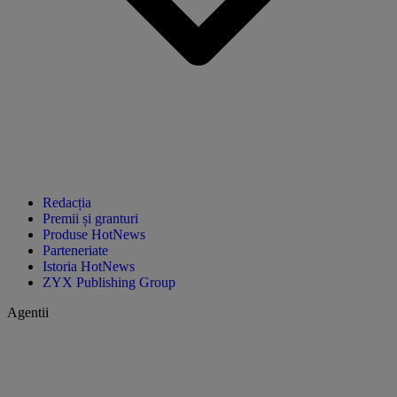
Redacția
Premii și granturi
Produse HotNews
Parteneriate
Istoria HotNews
ZYX Publishing Group
Agentii