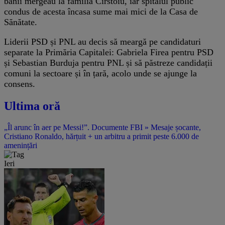
banii mergeau la familia Cîrstoiu, iar spitalul public
condus de acesta încasa sume mai mici de la Casa de
Sănătate.
Liderii PSD și PNL au decis să meargă pe candidaturi
separate la Primăria Capitalei: Gabriela Firea pentru PSD
și Sebastian Burduja pentru PNL și să păstreze candidații
comuni la sectoare și în țară, acolo unde se ajunge la
consens.
Ultima oră
„Îl arunc în aer pe Messi!”. Documente FBI » Mesaje șocante,
Cristiano Ronaldo, hărțuit + un arbitru a primit peste 6.000 de
amenințări
Ieri