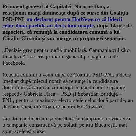
Primarul general al Capitalei, Nicușor Dan, a
reacționat marți dimineața după ce surse din Coaliția
PSD-PNL
au declarat pentru HotNews.ro că liderii
celor două partide au decis luni noapte
, după 14 ore de
negocieri, că renunță la candidatura comună a lui
Cătălin Cîrstoiu și vor merge cu propuneri separate.
„Decizie grea pentru mafia imobiliară. Campania cui să o
finanțeze?”, a scris primarul general pe pagina sa de
Facebook.
Reacția edilului a venit după ce Coaliția PSD-PNL a decis
imediat după miezul nopții să renunțe la candidatura
doctorului Cîrstoiu și să meargă cu candidaturi separate,
respectiv Gabriela Firea – PSD și Sebastian Burduja –
PNL, pentru a maximiza electoratele celor două partide, au
declarat surse din Coaliție pentru HotNews.ro.
Cei doi candidați nu se vor ataca în campanie, ci vor avea
o campanie constructivă pe soluții pentru București, mai
spun aceleași surse.