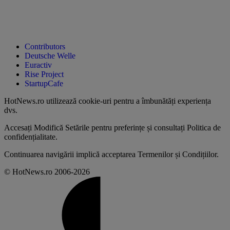
Contributors
Deutsche Welle
Euractiv
Rise Project
StartupCafe
HotNews.ro utilizează
cookie-uri pentru a îmbunătăți experiența
dvs
.
Accesați
Modifică Setările
pentru preferințe și consultați
Politica de
confidențialitate
.
Continuarea navigării implică acceptarea
Termenilor și Condițiilor
.
© HotNews.ro 2006-2026