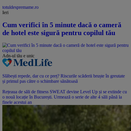
totuldespremame.ro
Ieri
Cum verifici în 5 minute dacă o cameră
de hotel este sigură pentru copilul tău
Adn-ul tău
e unic
Slăbești repede, dar cu ce preț? Riscurile scăderii bruște în greutate
și primul pas către o schimbare sănătoasă
Rețeaua de săli de fitness SWEAT devine Level Up și se extinde cu
o nouă locație în București. Urmează o serie de alte 4 săli până la
finele acestui an