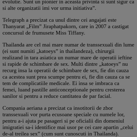
evolutie. Sunt un pionier in aceasta privinta si sunt sigur ca
si alte organizatii imi vor urma initiativa”.
Telegraph a precizat ca unul dintre cei angajati este
Thanyarat „Film” Jiraphatpakorn, care in 2007 a castigat
concursul de frumusete Miss Tiffany.
Thailanda are cel mai mare numar de transsexuali din lume
(ei sunt numiti „katoeys” in thailandeza), chirurgii
realizand in tara asiatica un numar mare de operatii ieftine
si rapide de schimbare de sex. Multi dintre „katoeys” nu
recurg insa la operatii de schimbare de sex, fie din cauza
ca acestea sunt prea scumpe pentru ei, fie din cauza ca se
tem de complicatiile medicale. Ei insa se imbraca ca
femei, luand pastille anticonceptionale pentru cresterea
sanilor si pentru a reduce cantitatea de par facial.
Compania aeriana a precizat ca insotitorii de zbor
transsexuali vor purta ecusoane speciale cu numele lor,
pentru a-i ajuta pe pasageri si pe oficialii din domeniul
imigratiei sa-i identifice mai usor pe cei care apartin „celui
de-al treilea sex” (cum sunt cunoscuti in Thailanda).