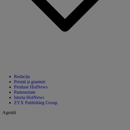
Redacția
Premii și granturi
Produse HotNews
Parteneriate
Istoria HotNews
ZYX Publishing Group
Agentii