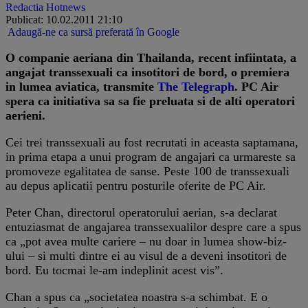
Redactia Hotnews
Publicat: 10.02.2011 21:10
Adaugă-ne ca sursă preferată în Google
O companie aeriana din Thailanda, recent infiintata, a
angajat transsexuali ca insotitori de bord, o premiera
in lumea aviatica, transmite
The Telegraph
. PC Air
spera ca initiativa sa sa fie preluata si de alti operatori
aerieni.
Cei trei transsexuali au fost recrutati in aceasta saptamana,
in prima etapa a unui program de angajari ca urmareste sa
promoveze egalitatea de sanse. Peste 100 de transsexuali
au depus aplicatii pentru posturile oferite de PC Air.
Peter Chan, directorul operatorului aerian, s-a declarat
entuziasmat de angajarea transsexualilor despre care a spus
ca „pot avea multe cariere – nu doar in lumea show-biz-
ului – si multi dintre ei au visul de a deveni insotitori de
bord. Eu tocmai le-am indeplinit acest vis”.
Chan a spus ca „societatea noastra s-a schimbat. E o