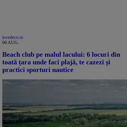
lovedeco.ro
06 AUG.
Beach club pe malul lacului: 6 locuri din
toată țara unde faci plajă, te cazezi și
practici sporturi nautice