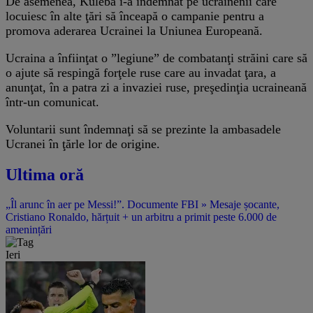
De asemenea, Kuleba i-a îndemnat pe ucrainenii care
locuiesc în alte ţări să înceapă o campanie pentru a
promova aderarea Ucrainei la Uniunea Europeană.
Ucraina a înfiinţat o ”legiune” de combatanţi străini care să
o ajute să respingă forţele ruse care au invadat ţara, a
anunţat, în a patra zi a invaziei ruse, preşedinţia ucraineană
într-un comunicat.
Voluntarii sunt îndemnaţi să se prezinte la ambasadele
Ucranei în ţărle lor de origine.
Ultima oră
„Îl arunc în aer pe Messi!”. Documente FBI » Mesaje șocante,
Cristiano Ronaldo, hărțuit + un arbitru a primit peste 6.000 de
amenințări
Ieri