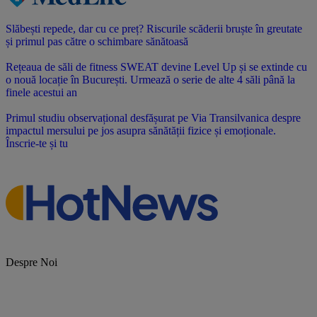
Slăbești repede, dar cu ce preț? Riscurile scăderii bruște în greutate
și primul pas către o schimbare sănătoasă
Rețeaua de săli de fitness SWEAT devine Level Up și se extinde cu
o nouă locație în București. Urmează o serie de alte 4 săli până la
finele acestui an
Primul studiu observațional desfășurat pe Via Transilvanica despre
impactul mersului pe jos asupra sănătății fizice și emoționale.
Înscrie-te și tu
Despre Noi