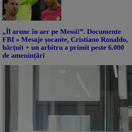
„Îl arunc în aer pe Messi!”. Documente
FBI » Mesaje șocante, Cristiano Ronaldo,
hărțuit + un arbitru a primit peste 6.000
de amenințări