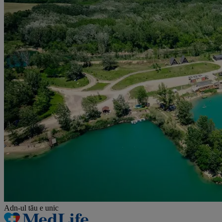
Adn-ul tău
e unic